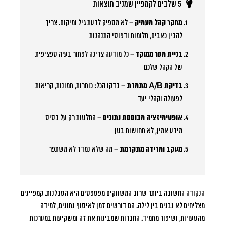
5 שלבים לקמפיין שמניב תוצאות
מחקר קהל מעמיק
– לא מספיק לדעת גיל ומיקום. צריך
להבין כאבים, חלומות ודפוסי התנהגות
בניית מסר ממוקד
– כל מודעה צריכה לפתור בעיה ספציפית
של הקהל שלכם
בדיקת A/B מתמדת
– בדקו הכל: כותרות, תמונות, קריאות
לפעולה וקהלי יעד
אופטימיזציה מבוססת נתונים
– החלטות רק על בסיס
מידע אמין, לא תחושות בטן
מעקב ומדידה מתקדמת
– מה שלא נמדד לא משתפר
הנקודה החשובה ביותר שרוב המשווקים מפספסים היא הסבלנות. קמפיינים
מצליחים לא נבנים בין לילה. הם דורשים זמן לאיסוף נתונים, למידה
מהטעויות, ושיפור מתמיד. החברות שמבינות את זה ומשקיעות במערכות