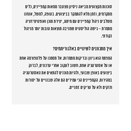
סוכנות מקצועית מביאה ניסיון מצטבר ממאות קמפיינים, כלים
מתקדמים, וזמן מלא להתמקד בביצועים. בטופה, למשל, אנחנו
משלבים ניהול קמפיינים עם מיתוג, יצירת תוכן ואופטימיזציה
מתמדת – גישה הוליסטית שמניבה תוצאות טובות יותר מניהול
נקודתי.
איך מתכוננים לשינויים באלגוריתמים?
המפתח הוא גיוון ובדיקות מתמדות. אל תסמכו על פלטפורמה אחת
או על אסטרטגיה אחת. חשוב לעקוב אחרי עדכונים, לבדוק
ביצועים באופן שבועי, ולהיות מוכנים להתאים את האסטרטגיה
במהירות. הקמפיינים הכי עמידים הם אלה שבנויים על יסודות
חזקים ולא על טריקים זמניים.