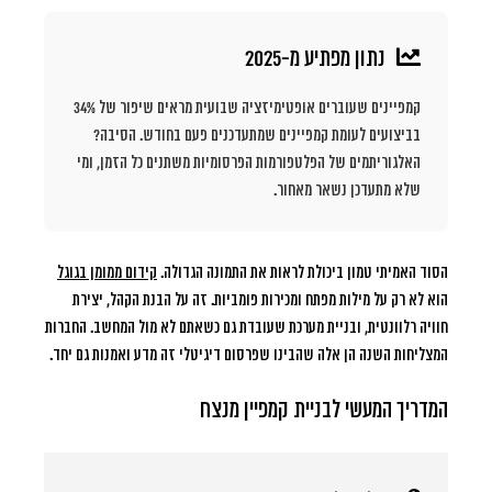
נתון מפתיע מ-2025
קמפיינים שעוברים אופטימיזציה שבועית מראים שיפור של 34%
בביצועים לעומת קמפיינים שמתעדכנים פעם בחודש. הסיבה?
האלגוריתמים של הפלטפורמות הפרסומיות משתנים כל הזמן, ומי
שלא מתעדכן נשאר מאחור.
הסוד האמיתי טמון ביכולת לראות את התמונה הגדולה.
קידום ממומן בגוגל
הוא לא רק על מילות מפתח ומכירות פומביות. זה על הבנת הקהל, יצירת
חוויה רלוונטית, ובניית מערכת שעובדת גם כשאתם לא מול המחשב. החברות
המצליחות השנה הן אלה שהבינו שפרסום דיגיטלי זה מדע ואמנות גם יחד.
המדריך המעשי לבניית קמפיין מנצח