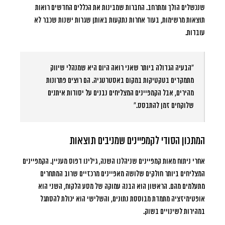
שנכשלים הולך ומתרחב. החברות שמבינות את הכללים החדשים רואות
תוצאות מרשימות, בעוד אחרות נתקעות באותן שגרות ישנות שכבר לא
עובדות.
“הבעיה הגדולה ביותר שאני רואה היום היא שמנהלי שיווק
מתמקדים בטקטיקות במקום באסטרטגיה. הם רוצים פתרונות
מהירים, אבל הקמפיינים המצליחים נבנים על יסודות איתנים
שלוקחים זמן להתבסס.”
המתכון הסודי לקמפיינים שמניבים תוצאות
אחרי ניתוח מאות קמפיינים שניהלנו השנה, גילינו דפוס מעניין. הקמפיינים
המצליחים ביותר חולקים שלושה מאפיינים מרכזיים שרוב המתחרים
מתעלמים מהם. הראשון הוא הבנה עמוקה של מסע הלקוח, השני הוא
אופטימיזציה מתמדת מבוססת נתונים, והשלישי הוא יכולת להסתגל
במהירות לשינויים בשוק.