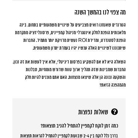
מה צפוי לנו בהמשך השנה
הטרנדים שאנחנו רואים מצביעים על שינויים משמעותיים בתחום. בינה
מלאכותית הופכת לחלק אינטגרלי מניהול קמפיינים, פרסונליזציה מתקדמת
הופכת לסטנדרט, ומדידת ROI נעשית מדויקת יותר מתמיד. החברות
שיתכוננו לשינויים האלה עכשיו יהיו בעמדת יתרון משמעותית.
השאלה היא לא אם להשקיע בפרסום דיגיטלי, אלא איך לעשות את זה נכון.
החברות שמבינות שזה תהליך ארוך טווח שדורש מומחיות, סבלנות
והשקעה נכונה הן אלה שיצאו מנצחות. האם אתם מוכנים להיות חלק
מהמהפכה הזאת?
שאלות נפוצות
כמה זמן לוקח לקמפיין להתחיל להניב תוצאות?
בדרך כלל לוקח בין 2-4 שבועות לקמפיין להתחיל להראות תוצאות