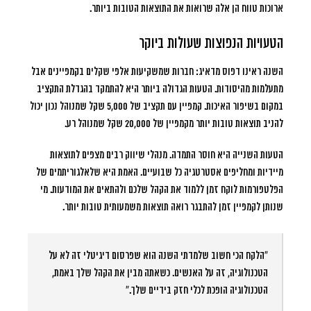
ארוכות טווח הן אלה שרואות את התוצאות הטובות ביותר.
הטעויות הנפוצות שעולות ביוקר
השנה ראינו דפוס מדאיג: חברות שמשקיעות אלפי שקלים בקמפיינים אבל
מתעלמות מהיסודות. הטעות הגדולה ביותר היא להתמקד בהגדלת התקציב
במקום בשיפור האיכות.
קמפיין עם תקציב של 5,000 שקל שמנוהל נכון יכול
להניב תוצאות טובות יותר מקמפיין של 20,000 שקל שמנוהל רע.
הטעות השנייה היא חוסר התמדה. מנהלי שיווק רבים מצפים לתוצאות
מיידיות ומחליפים אסטרטגיה כל שבועיים. האמת היא שלאלגוריתמים של
הפלטפורמות לוקח זמן ללמוד את הקהל שלכם ולהתאים את המודעות. מי
שנותן לקמפיין זמן להתבגר רואה תוצאות משמעותית טובות יותר.
“הלקח הכי חשוב שלמדתי השנה הוא שפרסום דיגיטלי זה לא על
הטכנולוגיה, זה על האנשים. כשאתה מבין את הקהל שלך באמת,
הטכנולוגיה הופכת לכלי חזק בידיים שלך.”