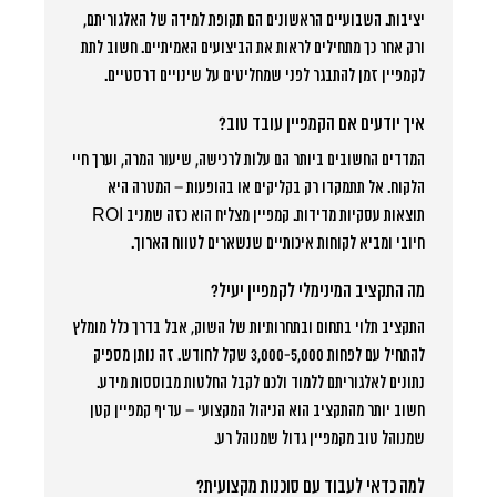
יציבות. השבועיים הראשונים הם תקופת למידה של האלגוריתם,
ורק אחר כך מתחילים לראות את הביצועים האמיתיים. חשוב לתת
לקמפיין זמן להתבגר לפני שמחליטים על שינויים דרסטיים.
איך יודעים אם הקמפיין עובד טוב?
המדדים החשובים ביותר הם עלות לרכישה, שיעור המרה, וערך חיי
הלקוח. אל תתמקדו רק בקליקים או בהופעות – המטרה היא
תוצאות עסקיות מדידות. קמפיין מצליח הוא כזה שמניב ROI
חיובי ומביא לקוחות איכותיים שנשארים לטווח הארוך.
מה התקציב המינימלי לקמפיין יעיל?
התקציב תלוי בתחום ובתחרותיות של השוק, אבל בדרך כלל מומלץ
להתחיל עם לפחות 3,000-5,000 שקל לחודש. זה נותן מספיק
נתונים לאלגוריתם ללמוד ולכם לקבל החלטות מבוססות מידע.
חשוב יותר מהתקציב הוא הניהול המקצועי – עדיף קמפיין קטן
שמנוהל טוב מקמפיין גדול שמנוהל רע.
למה כדאי לעבוד עם סוכנות מקצועית?