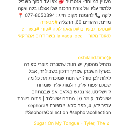
מעניין במיוחד- אנטרניה 🥩 צפו עד הסוך בשביל
ללמוד עליו ועל צורת ההכנה שלו אצלנו בלה ואקה
לוקה 📞 להזמנת מקום חייגו: 077-8050394 📍
מדינת היהודים 60, הרצליה
#מסעדה
#מסעדתבשרים
#להואקהלוקה
#פודי
#בשר
♬
סאונד מקורי - la vaca loca בשר דרום אמריקאי
@oshiland.time
נתחיל מהסוף, יש חנות שמוכרת מוצרי ספורה
בארץ! חשבתן שצריך דרכון בשביל זה, אבל
לגלות לכן סוד? יש חנות שמוכרת את כל מה
שכולנו עפות עליו, חולמות עליו ושומרות
לווישליסט. אז נפגש בגלאם-אפ שבמתחם
אושילנד. קומה 0 | מתחם אושילנד | פתוח בשבת
עתיר ידע, 4, כפר סבא. #ספורה #sephora
#SephoraCollection #sephoracollection
♬ Sugar On My Tongue - Tyler, The