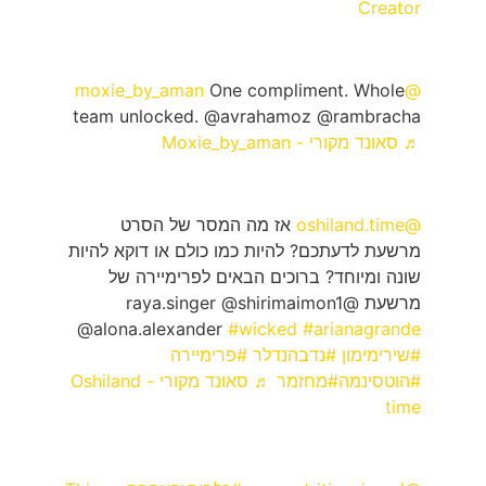
Creator
One compliment. Whole
@moxie_by_aman
team unlocked. @avrahamoz @rambracha
♬ סאונד מקורי - Moxie_by_aman
@oshiland.time
אז מה המסר של הסרט
מרשעת לדעתכם? להיות כמו כולם או דוקא להיות
שונה ומיוחד? ברוכים הבאים לפרימיירה של
מרשעת @raya.singer @shirimaimon1
@alona.alexander
#wicked
#arianagrande
#שירימימון
#נדבהנדלר
#פרימיירה
#הוטסינמה
#מחזמר
♬ סאונד מקורי - Oshiland
time