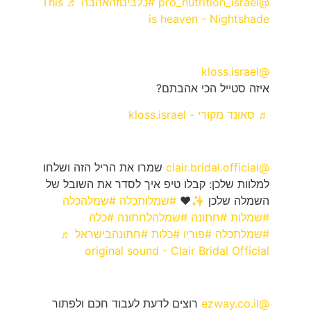
@pro_nutrition_israel
#כלביםזהאהבה
♬ This
is heaven - Nightshade
@kloss.israel
איזה סטייל הכי אהבתם?
♬ סאונד מקורי - kloss.israel
@clair.bridal.official
שמרו את הריל הזה ושלחו
למלוות שלכן: קבלו טיפ איך לסדר את השובל של
השמלה שלכן ✨♥️
#שמלותכלה
#שמלהכלה
#שמלות
#חתונה
#שמלהלחתונה
#כלה
#שמלתכלה
#פוריו
#כלות
#חתונהבישראל
♬
original sound - Clair Bridal Official
@ezway.co.il
רוצים לדעת לעבוד חכם ולפתור