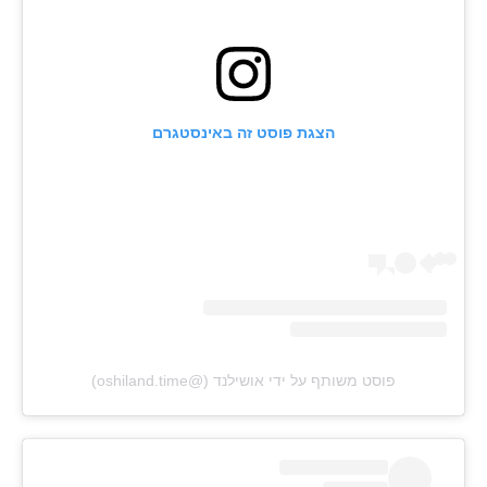
הצגת פוסט זה באינסטגרם
פוסט משותף על ידי ‏‎אושילנד‎‏ (@‏‎oshiland.time‎‏)