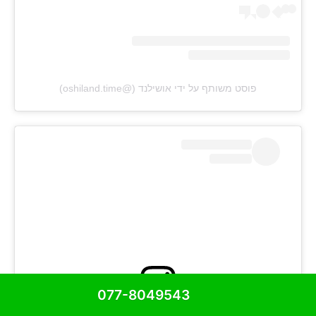
פוסט משותף על ידי ‏‎אושילנד‎‏ (@‏‎oshiland.time‎‏)
077-8049543