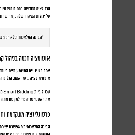
הרגולציה החדשה בתחום הפרטיות, כמו GDPR ו-iOS 14.5, אילצה את התעשייה לחפש פתרו
על יכולות המיקוד שלהם, מה שהוב
“הבינה המלאכותית לא רק משפ
אוטומציה חכמה בניהול קמפ
אחד השינויים המשמעותיים ביותר 
אופטימיזציה בזמן אמת. הכלים הל
טכנ
את האסטרטגיה כדי למקסם את הה
פרסונליזציה מתקדמת וחו
הבינה המלאכותית מאפשרת יצירת 
המשתמשים ויוצרות פרופילים מפו