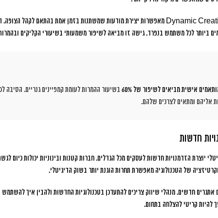
טכנולוגיות Dynamic Creative Optimization מאפשרות יצירת מודעות שמשתנות בזמן אמת בהתאם ל
ים ביותר לכל משתמש בנפרד. גישה זו מביאה לשיפור משמעותי בשיעורי הקליקים ובהמרות
ותאמים אישית מביאים לשיפור של 60%
בשיעור ההמרות לעומת קמפיינים גנריים. הסיבה ל
ות אליהם ומתאים לצרכים שלהם.
ויות חדשות
לי יוצרת הזדמנויות חדשות לעסקים מכל הגדלים. חברות קטנות ובינוניות יכולות כיום לגש
וקרטיזציה של הטכנולוגיה מאפשרת תחרות הוגנת יותר בשוק הדיגיטלי.
ם אתגרים חדשים. מנהלי שיווק צריכים להתעדכן בטכנולוגיות החדשות ולהבין איך להשתמש 
ך להיות קריטי להצלחה בתחום.