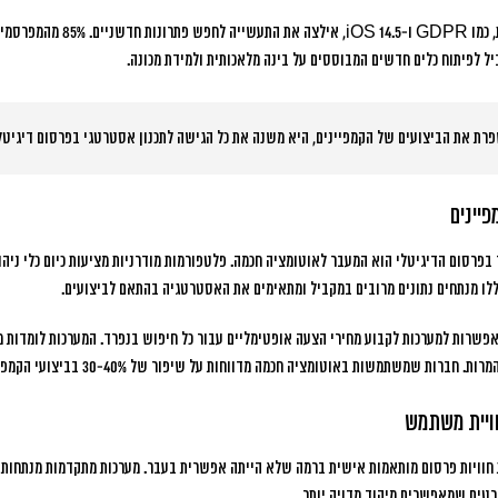
נות חדשניים.
85% מהמפרסמים
יל לפיתוח כלים חדשים המבוססים על בינה מלאכותית ולמידת מכונה.
רת את הביצועים של הקמפיינים, היא משנה את כל הגישה לתכנון אסטרטגי בפרסום דיגיטל
יינים
בפרסום הדיגיטלי הוא המעבר לאוטומציה חכמה. פלטפורמות מודרניות מציעות כיום כלי ניה
לו מנתחים נתונים מרובים במקביל ומתאימים את האסטרטגיה בהתאם לביצועים.
ולוגיות Smart Bidding מאפשרות למערכות לקבוע מחירי הצעה אופטימליים עבור כל חיפוש בנפרד. המערכות 
מרות.
חברות שמשתמשות באוטומציה חכמה מדווחות על שיפור של 30-40%
בביצועי הקמפי
ויית משתמש
חוויות פרסום מותאמות אישית ברמה שלא הייתה אפשרית בעבר. מערכות מתקדמות מנתחות 
רטים שמאפשרים מיקוד מדויק יותר.