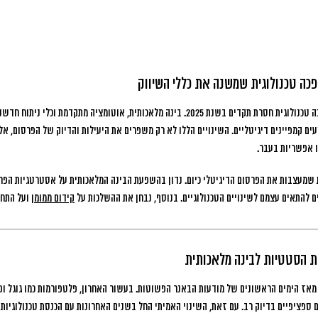
פכה טכנולוגית שמשנה את כללי השיווק
טכנולוגית חסרת תקדים בשנת 2025.
בינה מלאכותית, אוטומציה מתקדמת וכלי ניתוח חדשנ
עים קמפיינים דיגיטליים. השינויים הללו לא רק משפרים את היעילות והדיוק של הפרסום, א
ו אפשריות בעבר.
שמעצבות את הפרסום הדיגיטלי כיום. נדון בהשפעת הבינה המלאכותית על אסטרטגיות הפרס
ם להתאים עצמם לשינויים הטכנולוגיים. בנוסף, נבחן את ההשלכות על
קידום ממומן
ועל התחר
ת הסטטיות לבינה מלאכותית
מאז הימים הראשונים של מודעות הבאנר הפשוטות. בעשור האחרון, פלטפורמות כמו גוגל ופי
פציפיים בדיוק רב. עם זאת, השינוי האמיתי החל בשנים האחרונות עם הכנסת טכנולוגיות 