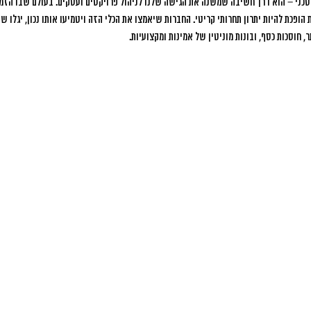
טכני – הוא דרך חשיבה שמשנה את הגישה שלנו לניהול פרויקטים ועסקים. בעולם שבו הזמן
 הופכת להיות יתרון תחרותי קריטי. החברות שיאמצו את הכלי הזה ויטמיעו אותו נכון, יגלו ש
, חוסכות כסף, ובונות מוניטין של אמינות ומקצועיות.