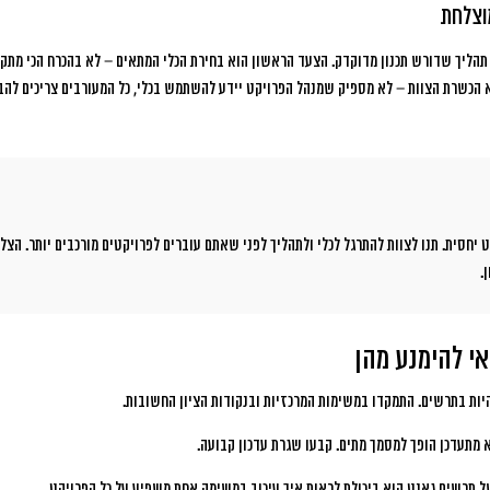
וצלחת
תהליך שדורש תכנון מדוקדק. הצעד הראשון הוא בחירת הכלי המתאים – לא בהכרח הכי מתק
הכשרת הצוות – לא מספיק שמנהל הפרויקט יידע להשתמש בכלי, כל המעורבים צריכים להבי
 יחסית. תנו לצוות להתרגל לכלי ולתהליך לפני שאתם עוברים לפרויקטים מורכבים יותר. הצל
.
י להימנע מהן
יות בתרשים. התמקדו במשימות המרכזיות ובנקודות הציון החשובות.
מתעדכן הופך למסמך מתים. קבעו שגרת עדכון קבועה.
 תרשים גאנט הוא ביכולת לראות איך עיכוב במשימה אחת משפיע על כל הפרויקט.