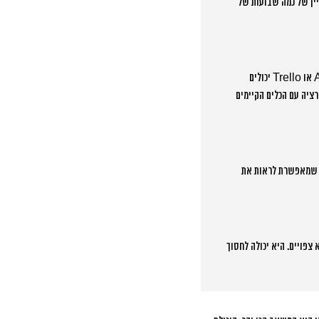
יין של כמה שבועות של
התחילו מהצרכים שלכם: כמה פרויקטים אתם מנהלים, כמה אנשים מעורבים, מה התקציב. לעסקים קטנים, כלים כמו Asana או Trello יכולים
 לבדוק תמיכה בעברית ואינטגרציה עם הכלים הקיימים
ת שמאפשרת לראות את
צפויים. היא יכולה לחסוך