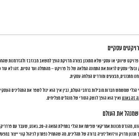
ויקטים עסקיים
ובעלי עסקים לראות את התמונה המלאה של כל פרויקט – מהתחלה ועד הסיום. זהו לא עוד כל
 מתכננים, מבצעים ומודדים הצלחה עסקית.
הכלי שמשמש חברות מובילות ברחבי העולם, נבין איך הוא יכול לשפר את התהליכים העסקיים
ה זה גאנט
ואיך הוא הופך לנשק הסודי של מנהלים מצליחים.
 שמנהל את העולם
תרשים גאנט נקרא על שם הנרי גאנט, מהנדס מכונות אמריקאי שפיתח את
כנון מדויק וויזואליזציה ברורה של תהליכים. מה שהתחיל כפתרון לניהול קווי ייצור במפע