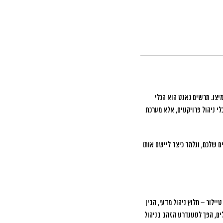
תרשים גאנט הוא הכלי
י ניהול פרויקטים, אלא מערכת
 שלכם, ונלמד כיצד ליישם אותו
 הכלי בתחילת המאה ה-20. גאנט, שעבד עם פרדריק טיילור – חלוץ ניהול מדעי, הבין
לים, הפך לסטנדרט הזהב בניהול