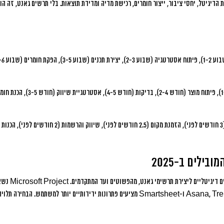
 הדיגיטל, יחסי ציבור, ייצור חומרים, רכישת מדיה ומדידת תוצאות. בלי תרשים גאנט, זה ה
תכנון ראשוני (3 חודשים לפני), הזמנת מקום (2.5 חודשים 
בילים ב-2025
השוק מציע היום מג
שכלים כמו Asana, Trello, Monday.com ו-Smartsheet מציעים פתרונות ידידותיים יותר למשתמש.