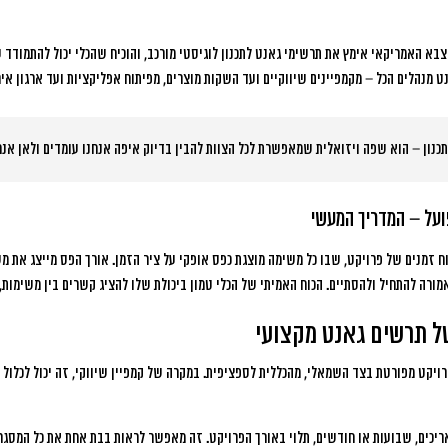
א האמריקאי אימץ את תרשימי גאנט לתכנון לוגיסטי מורכב, והוכיח שהכלי יכול להתמודד ע
נט מנהלים הכל – מקמפיינים שיווקיים ועד השקות מוצרים, מפיתוח אפליקציות ועד ארגון איר
כנון – הוא שפה ויזואלית שמאפשרת לכל הצוות להבין בדיוק איפה אנחנו עומדים ולאן אנחנ
ועל – המדריך המעשי
וח זמנים של פרויקט, שבו כל משימה מוצגת כפס אופקי על ציר הזמן. אורך הפס מייצג את 
רה להתחיל ולהסתיים. הכוח האמיתי של הכלי טמון ביכולת שלו להציג קשרים בין משימות, תל
ל תרשים גאנט מקצועי
ויקט מפורטת בצד השמאלי, מהכללית לספציפית. במקרה של קמפיין שיווקי, זה יכול לכלול מ
ריכים, שבועות או חודשים, תלוי באורך הפרויקט. זה מאפשר לראות בבת אחת את כל המסגר