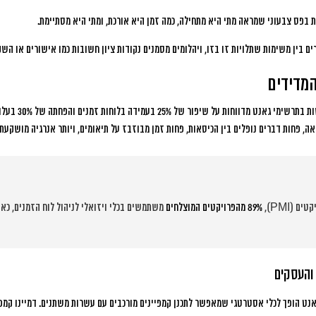
 בפס צבעוני שמראה מתי היא מתחילה, כמה זמן היא אורכת, ומתי היא מסתיימת.
ם בין משימות שתלויות זו בזו, ויהלומים מסמנים נקודות ציון חשובות כמו אישורים או השק
המדידים
 בתרשימי גאנט מדווחות על
שיפור של 25% בעמידה בלוחות זמנים
ו
הפחתה של 30% בעלויות פרויקטים
, פחות דברים נופלים בין הכיסאות, פחות זמן מבוזבז על תיאומים, ויותר אנרגיה מושקעת 
 (PMI),
89% מהפרויקטים המוצלחים
משתמשים בכלי ויזואלי לניהול לוח הזמנים, כא
 והעסקים
נט הופך לכלי אסטרטגי שמאפשר לתכנן קמפיינים מורכבים עם עשרות משתנים. דמיינו קמפ