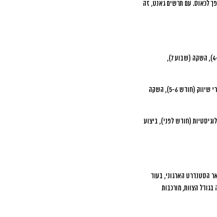
ופך לכאוס. עם תרשים גאנט, זה
מחקר קהל יעד (שבוע 1-2), פיתוח אסטרטגיה (שבוע 2-3), יצירת תכנים (שבוע 3-5), הפקת חומרים (שבוע 4-6), השקה (שבוע 7),
מחקר שוק (חודש 1-2), פיתוח מוצר (חודש 2-4), בדיקות (חודש 4-5), אסטרטגיית שיווק (חודש 3-5), הכנת חומרי שיווק (חודש 5-6), השקה
לפני), שיווק והרשמות (2 חודשים לפני), הכנות לוגיסטיות (חודש לפני), ביצוע
וון רחב של כלים דיגיטליים ליצירת תרשימי גאנט, מהפשוטים ועד המתקדמים. Microsoft Project נשאר הסטנדרט הארגוני, בעוד
 הבחירה תלויה בגודל הצוות, מורכבות