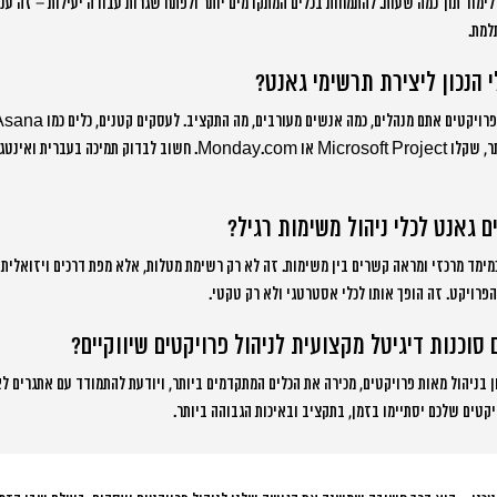
לימוד תוך כמה שעות. להתמחות בכלים המתקדמים יותר ולפתח שגרות עבודה יעילות – זה ענ
למת.
 הנכון ליצירת תרשימי גאנט?
להספיק. לארגונים גדולים יותר, שקלו Microsoft Project או Monday.com. חשוב
 גאנט לכלי ניהול משימות רגיל?
מימד מרכזי ומראה קשרים בין משימות. זה לא רק רשימת מטלות, אלא מפת דרכים ויזואלי
פרויקט. זה הופך אותו לכלי אסטרטגי ולא רק טקטי.
סוכנות דיגיטל מקצועית לניהול פרויקטים שיווקיים?
ן בניהול מאות פרויקטים, מכירה את הכלים המתקדמים ביותר, ויודעת להתמודד עם אתגרים לא 
קטים שלכם יסתיימו בזמן, בתקציב ובאיכות הגבוהה ביותר.