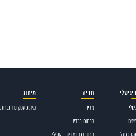
Send
077-804
יגיטלי
מדיה
מיתוג
טלי
מדיה
מיתוג עסקים וחברות
ינים
פרסום ברדיו
מן בגוגל
תכנון רכש מדיה – אופליין