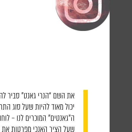
את השם “הנרי גאנט” סביר להנ
ה”גאנטים” המוכרים לנו – לוחו
שעל הציר האנכי מפרטות את ה