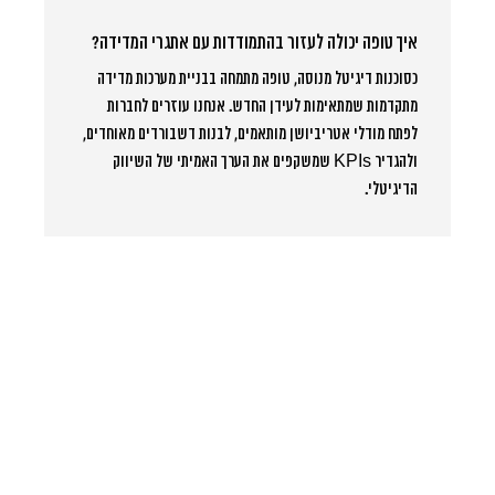
איך טופה יכולה לעזור בהתמודדות עם אתגרי המדידה?
כסוכנות דיגיטל מנוסה, טופה מתמחה בבניית מערכות מדידה
מתקדמות שמתאימות לעידן החדש. אנחנו עוזרים לחברות
לפתח מודלי אטריביושן מותאמים, לבנות דשבורדים מאוחדים,
ולהגדיר KPIs שמשקפים את הערך האמיתי של השיווק
הדיגיטלי.