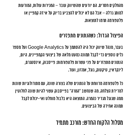
מהחלקים חסרים. הם יודעים שהשיווק עובד – המכירות עולות, המודעות
למותג גדלה – אבל הם לא יכולים להצביע בדיוק על איזה קמפיין או
פלטפורמה תרמו לתוצאות.
הפיצול הגדול: כשהנתונים מתפזרים
בעבר, מנהל שיווק יכול היה להסתמך על Google Analytics ועל מספר
כלים נוספים כדי לקבל תמונה כמעט מלאה של ביצועי הקמפיינים. היום,
הנתונים מתפזרים על פני עשרות פלטפורמות: פייסבוק, אינסטגרם,
לינקדאין, טיקטוק, גוגל, אמזון, ועוד.
כל פלטפורמה מדווחת על הנתונים שלה בצורה שונה, עם מתודולוגיות שונות
למדידת הצלחה. מה שנחשב “המרה” בפייסבוק עשוי להיות שונה לחלוטין
ממה שגוגל מגדיר כהמרה. התוצאה היא בלבול מוחלט ואי-יכולת לקבל
תמונה אחידה של הביצועים.
מסלול הלקוח החדש: מורכב מתמיד