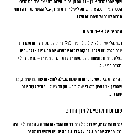
שקל יותר למדוד אותן – גם אם הן פחות יעילות. זה יוצר פרדוקס מוזר:
הטכנולוגיה הפכה את השיווק ליעיל יותר מתמיד, אבל הקושי במדידה דוחף
חברות לוותר על היתרונות הללו.
המחיר של אי-הוודאות
כשמנהלי שיווק לא יכולים להוכיח ROI ברור, הם נוטים להיות שמרניים
יותר בהחלטות שלהם. במקום לנסות אסטרטגיות חדשניות או להשקיע
בפלטפורמות מתפתחות, הם נשארים עם מה שהם מכירים – גם אם זה לא
בהכרח הכי יעיל.
זה יוצר מעגל קסמים: פחות חדשנות מובילה לתוצאות פחות מרשימות, מה
שמחזק את הספקות לגבי יעילות השיווק הדיגיטלי, ומוביל לעוד יותר
שמרנות.
פתרונות מעשיים לעידן החדש
למרות האתגרים, יש דרכים להתמודד עם המציאות החדשה. הפתרון לא יהיה
בכלי מדידה אחד מושלם, אלא בגישה הוליסטית שמשלבת מספר