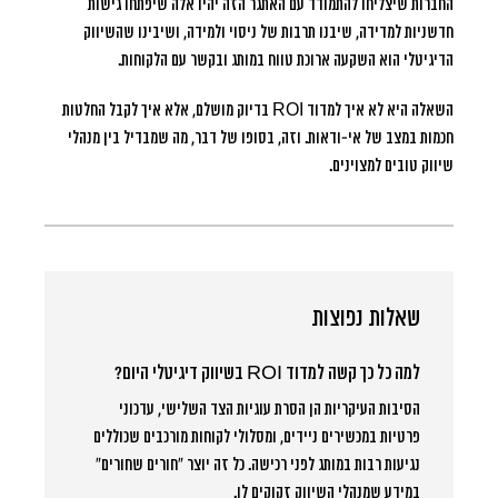
החברות שיצליחו להתמודד עם האתגר הזה יהיו אלה שיפתחו גישות
חדשניות למדידה, שיבנו תרבות של ניסוי ולמידה, ושיבינו שהשיווק
הדיגיטלי הוא השקעה ארוכת טווח במותג ובקשר עם הלקוחות.
השאלה היא לא איך למדוד ROI בדיוק מושלם, אלא איך לקבל החלטות
חכמות במצב של אי-ודאות. וזה, בסופו של דבר, מה שמבדיל בין מנהלי
שיווק טובים למצוינים.
שאלות נפוצות
למה כל כך קשה למדוד ROI בשיווק דיגיטלי היום?
הסיבות העיקריות הן הסרת עוגיות הצד השלישי, עדכוני
פרטיות במכשירים ניידים, ומסלולי לקוחות מורכבים שכוללים
נגיעות רבות במותג לפני רכישה. כל זה יוצר “חורים שחורים”
במידע שמנהלי השיווק זקוקים לו.