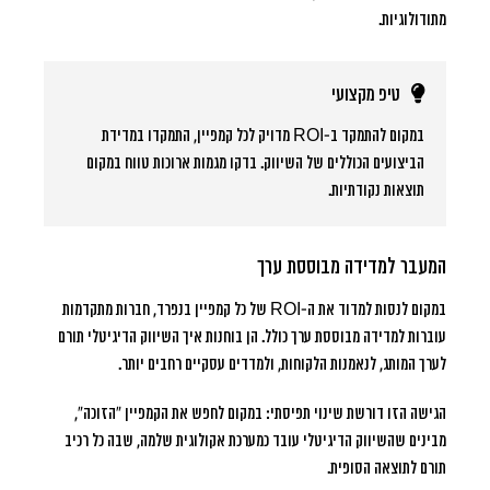
מתודולוגיות.
טיפ מקצועי
במקום להתמקד ב-ROI מדויק לכל קמפיין, התמקדו במדידת
הביצועים הכוללים של השיווק. בדקו מגמות ארוכות טווח במקום
תוצאות נקודתיות.
המעבר למדידה מבוססת ערך
במקום לנסות למדוד את ה-ROI של כל קמפיין בנפרד, חברות מתקדמות
עוברות למדידה מבוססת ערך כולל. הן בוחנות איך השיווק הדיגיטלי תורם
לערך המותג, לנאמנות הלקוחות, ולמדדים עסקיים רחבים יותר.
הגישה הזו דורשת שינוי תפיסתי: במקום לחפש את הקמפיין “הזוכה”,
מבינים שהשיווק הדיגיטלי עובד כמערכת אקולוגית שלמה, שבה כל רכיב
תורם לתוצאה הסופית.