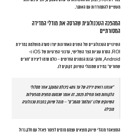
מעשיים להתמודדות עם האתגר.
המהפכה הטכנולוגית שהרסה את מודלי המדידה
המסורתיים
השינויים הטכנולוגיים של השנים האחרונות יצרו סערה מושלמת במדידת
ROI. הסרת עוגיות הצד השלישי, עדכוני הפרטיות של iOS ו-
Android, וחוקי הגנת הנתונים החדשים – כולם תרמו ליצירת “חורים
שחורים” במידע שמנהלי השיווק זקוקים לו.
“אנחנו רואים ירידה של עד 40% ביכולת המעקב אחר מסלולי
הלקוחות מאז תחילת 2025. זה אומר שכמעט מחצית מהפעילות
השיווקית שלנו ‘נעלמת’ מהמכ”ם” – מנהל שיווק בחברת טכנולוגיה
מובילה
התוצאה? מנהלי שיווק מוצאים עצמם מנסים לפתור פאזל עם חלק גדול