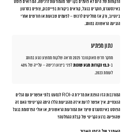
הלקוחות של היום לא פועלים בקו ישר מהמודעות לרכישה. הם רואים פוסט
באינסטגרם, חוקרים בגוגל, קוראים ביקורות בפייסבוק, צופים בסרטון
ביוטיוב, ורק אז מחליטים לרכוש – לפעמים שבועות או חודשים אחרי
הנגיעה הראשונה במותג.
נתון מפתיע
מחקר חדש מאוקטובר 2025 מראה שלקוח ממוצע נוגע במותג
ב-
12.3 נקודות מגע שונות
לפני ביצוע רכישה – עלייה של 40%
לעומת 2023.
המורכבות הזו הופכת את מדידת ה-ROI לכמעט בלתי אפשרית עם הכלים
הנוכחיים. איך אפשר לדעת איזה מהנגיעות הללו היתה הקריטית? האם זה
הפוסט באינסטגרם שיצר את המודעות הראשונית, או אולי הפרסומת בגוגל
שהופיעה ברגע הקריטי של קבלת ההחלטה?
האתגר של הזמן הארוך