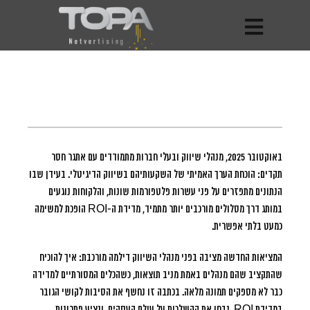
באוקטובר 2025, מנהלי שיווק ובעלי חברות מתמודדים עם אתגר חסר
תקדים: הוכחת הערך האמיתי של השקעותיהם בשיווק הדיגיטלי.
בעידן שבו
הנתונים מתפזרים על פני עשרות פלטפורמות שונות, והלקוחות נוגעים
במותג דרך מסלולים מורכבים יותר מתמיד, מדידת ה-ROI הופכת למשימה
כמעט בלתי אפשרית.
המציאות החדשה מציבה בפני מנהלי השיווק דילמה מורכבת: איך להוכיח
שהתקציב שהם מנהלים באמת מניב תוצאות, כשהכלים המסורתיים למדידה
כבר לא מספקים תמונה מלאה. בכתבה זו נחשף את הסיבות לקושי הגובר
במדידת ROI, נבחן את ההשלכות על עולם העסקים, ונציע פתרונות