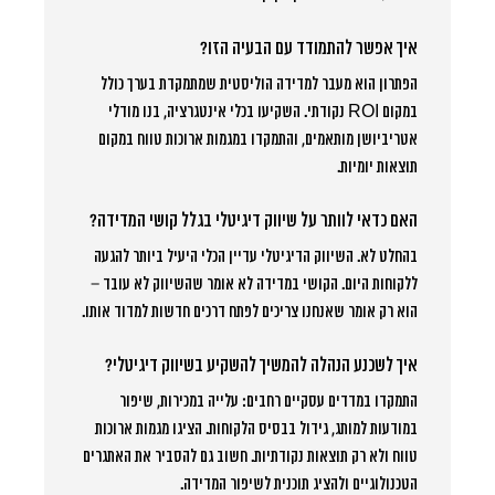
איך אפשר להתמודד עם הבעיה הזו?
הפתרון הוא מעבר למדידה הוליסטית שמתמקדת בערך כולל
במקום ROI נקודתי. השקיעו בכלי אינטגרציה, בנו מודלי
אטריביושן מותאמים, והתמקדו במגמות ארוכות טווח במקום
תוצאות יומיות.
האם כדאי לוותר על שיווק דיגיטלי בגלל קושי המדידה?
בהחלט לא. השיווק הדיגיטלי עדיין הכלי היעיל ביותר להגעה
ללקוחות היום. הקושי במדידה לא אומר שהשיווק לא עובד –
הוא רק אומר שאנחנו צריכים לפתח דרכים חדשות למדוד אותו.
איך לשכנע הנהלה להמשיך להשקיע בשיווק דיגיטלי?
התמקדו במדדים עסקיים רחבים: עלייה במכירות, שיפור
במודעות למותג, גידול בבסיס הלקוחות. הציגו מגמות ארוכות
טווח ולא רק תוצאות נקודתיות. חשוב גם להסביר את האתגרים
הטכנולוגיים ולהציג תוכנית לשיפור המדידה.