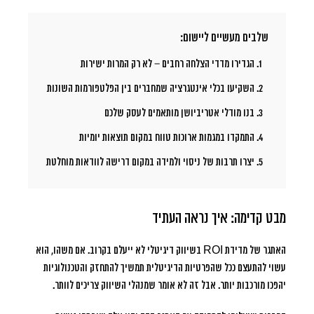
שלבים מעשיים ליישום:
הגדירו מדדי הצלחה רחבים
– לא רק המרות ישירות
השקיעו בכלי אינטגרציה
שמחברים בין הפלטפורמות השונות
בנו מודלי אטריביושן מותאמים
לעסק שלכם
התמקדו במגמות ארוכות טווח
במקום תוצאות יומיות
יצרו תרבות של ניסוי ולמידה
במקום דרישה לוודאות מוחלטת
מבט קדימה: איך נראה העתיד
האתגר של מדידת ROI בשיווק דיגיטלי לא ייעלם בקרוב. אם משהו, הוא
עשוי להתעצם ככל שהפרטיות הדיגיטלית תמשיך להתחזק והטכנולוגיות
יהפכו מורכבות יותר. אבל זה לא אומר שמנהלי השיווק צריכים לוותר.