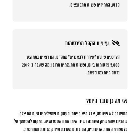
קבוע, המחירים פשוט מתפוצצים.
עייפות הקהל מפרסומות
הצרכנים פיתחו “עיוורון לבאנרים” מתקדם. הם רואים בממוצע
5,000 פרסומות ביום, ופשוט מתעלמים מרובן. מה שעבד ב-2019
נראה היום כמו ספאם.
אז מה כן עובד היום?
התשובה לא פשוטה, אבל היא קיימת. העסקים שמצליחים היום הם אלה
שהבינו שהמשחק השתנה ושינו איתו את האסטרטגיה. במקום להסתמך על
פלטפורמה אחת או שתיים, הם בונים מערכת שיווק מגוונת ומתוחכמת.