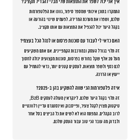
איך אני יכול לשפר את התוצאות שלי מבלי להגדיל תקציב?
התמקדו בתוכן איכותי שמספר סיפור, גוונו את הפלטפורמות
שלכם, ושפרו את מערכת המדידה. לפעמים שינוי בהודעה או
בקהל היעד יכול להכפיל את התוצאות עם אותו תקציב.
האם כדאי לי לעבוד עם סוכנות פרסום או לנהל הכל בעצמי?
זה תלוי בגודל העסק ובמורכבות הקמפיינים. אם אתם משקיעים
מעל 20 אלף שקל בחודש בפרסום, סוכנות מקצועית יכולה לחסוך
לכם כסף ולשפר תוצאות. לעסקים קטנים יותר, כדאי להתחיל עם
ייעוץ או הדרכה.
איזה פלטפורמות הכי שווה להשקיע בהן ב-2025?
זה תלוי בקהל היעד שלכם. לינקדאין מעולה לעסקים B2B,
טיקטוק מצוין לקהל צעיר, ופייסבוק ואינסטגרם עדיין רלוונטיים
לרוב הקהלים. המפתח הוא לא לשים את כל הביצים בסל אחד
ולבדוק מה עובד הכי טוב עבור העסק שלכם.