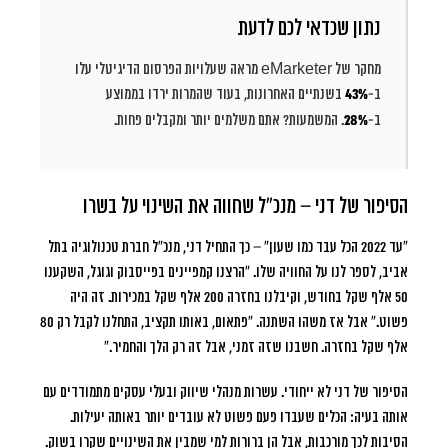
נתון שכדאי לכם לדעת
מחקר של eMarketer מראה שעלויות הפרסום הדיגיטלי עלו
ב-
43%
בשנתיים האחרונות, בעוד שהמרות ירדו בממוצע
ב-
28%
. המשמעות? אתם משלמים יותר ומקבלים פחות.
הסיפור של דני – מנכ”ל שחווה את השינוי על בשרו
“עד 2022 הכל עבד כמו שעון”
– כך התחיל דני, מנכ”ל חברת טכנולוגיה בתל
אביב, לספר לנו על החוויה שלו. “הרצנו קמפיינים בפייסבוק וגוגל, השקענו
50 אלף שקל בחודש, וקיבלנו בחזרה 200 אלף שקל במכירות. זה היה
פשוט.” אבל אז משהו השתנה. “פתאום, באותו תקציב, התחלנו לקבל רק 80
אלף שקל בחזרה. חשבנו שזה זמני, אבל זה רק הלך והחמיר.”
הסיפור של דני לא ייחודי. עשרות מנהלי שיווק ובעלי עסקים מתמודדים עם
אותה בעיה: הכלים שעבדו פעם פשוט לא עובדים יותר באותה יעילות.
הסיבות לכך מורכבות, אבל הן ברורות למי שמבין את השינויים שקרו בשוק.