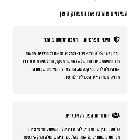
השינויים שהרסו את המשחק הישן
שינויי הפרטיות – המכה הקשה ביותר
עדכון iOS 14.5 של אפל ב-2021 שינה את כל הכללים. פתאום,
רוב המשתמשים בחרו שלא לאפשר מעקב, והפלטפורמות איבדו
את היכולת לדעת מי קנה מה. התוצאה? קמפיינים שפעם היו
מדויקים כמו לייזר הפכו לירי לחושך.
התחרות הפכה לאכזרית
כל עסק הבין שהוא חייב להיות דיגיטלי. המשמעות? פי 3 יותר
מפרסמים מתחרים על אותו קהל. כשהביקוש עולה והמלאי נשאר