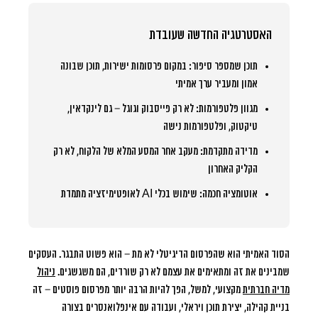
האסטרטגיה החדשה שעובדת
תוכן שמספר סיפור:
במקום פרסומות ישירות, תוכן שבונה
אמון ומעביר ערך אמיתי
מגוון פלטפורמות:
לא רק פייסבוק וגוגל – גם לינקדאין,
טיקטוק, ופלטפורמות נישה
מדידה מתקדמת:
מעקב אחר המסע המלא של הלקוח, לא רק
הקליק האחרון
אוטומציה חכמה:
שימוש בכלי AI לאופטימיזציה מתמדת
הסוד האמיתי הוא שהפרסום הדיגיטלי לא מת – הוא פשוט התבגר. העסקים
שמבינים את זה ומתאימים את עצמם לא רק שורדים, הם משגשגים.
ניהול
מדיה חברתית
מקצועי, למשל, הפך להיות הרבה יותר מפרסום פוסטים – זה
בניית קהילה, יצירת תוכן ויראלי, ועבודה עם אינפלואנסרים בצורה