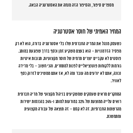
מספרים סיפור, והסיפור הזה מנחה את האסטרטגיה הבאה.
המחיר האמיתי של חוסר אסטרטגיה
כשעסק מנהל את המדיה החברתית שלו בלי אסטרטגיה ברורה, הוא לא רק
מפסיד הזדמנויות – הוא בעצם משקיע זמן וכסף בדרך שפוגעת במותג.
פוסטים לא עקביים יוצרים תדמית של חוסר מקצועיות. תגובות איטיות
גורמות ללקוחות פוטנציאליים לפנות למתחרים. והכי חשוב – בלי מדידה
נכונה, אתם לא יודעים מה עובד ומה לא, אז אתם ממשיכים לזרוק כסף
לאוויר.
המחקרים מראים שעסקים שמשקיעים בניהול מקצועי של מדיה חברתית
רואים עלייה ממוצעת של 32% במודעות למותג ו-24% בהכנסות ישירות
מהרשתות החברתיות. זה לא קסם – זה תוצאה של עבודה מקצועית
ומתמשכת.