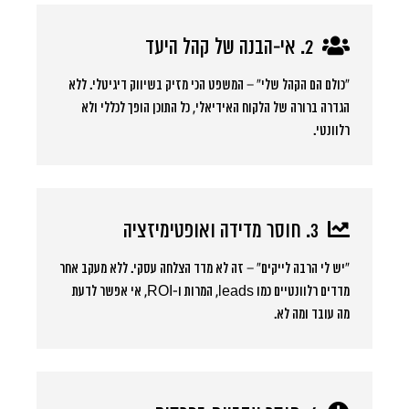
2. אי-הבנה של קהל היעד
“כולם הם הקהל שלי” – המשפט הכי מזיק בשיווק דיגיטלי. ללא
הגדרה ברורה של הלקוח האידיאלי, כל התוכן הופך לכללי ולא
רלוונטי.
3. חוסר מדידה ואופטימיזציה
“יש לי הרבה לייקים” – זה לא מדד הצלחה עסקי. ללא מעקב אחר
מדדים רלוונטיים כמו leads, המרות ו-ROI, אי אפשר לדעת
מה עובד ומה לא.