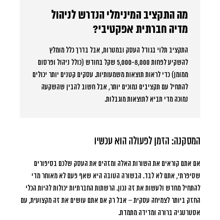
מה התקציב המינימלי הנדרש לניהול
מדיה חברתית אפקטיבי?
התקציב תלוי בגודל העסק ובמטרות, אבל בדרך כלל מומלץ
להשקיע לפחות 5,000-8,000 שקל בחודש (כולל ניהול ופרסום
ממומן) כדי לראות תוצאות משמעותיות. עסקים קטנים יותר יכולים
להתחיל עם תקציבים נמוכים יותר, אבל חשוב להבין שהשקעה
נמוכה מדי תביא לתוצאות מוגבלות.
המסקנה: הזמן לפעולה הוא עכשיו
אם אתם קוראים את השורות האלה ומזהים את העסק שלכם בסיפורים
שסיפרתי, אתם לא לבד. הבשורה הטובה היא שאף פעם לא מאוחר מדי
להתחיל מחדש ולעשות את זה נכון. הרשתות החברתיות יכולות להיות הכלי
החזק ביותר לצמיחה עסקית – אבל רק אם אתם עושים את זה מקצועית, עם
אסטרטגיה ברורה ומדידה מתמדת.