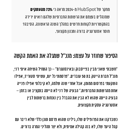
מחקר של HubSpot מ-2024 מראה כי
73% מהעסקים
שמנהלים בעצמם את הרשתות החברתיות שלהם רואים ירידה
בהתקשרויות לקוחות חדשים במהלך השנה הראשונה. הסיבה?
חוסר אסטרטגיה ברורה ותכנון מקצועי.
הסיפור שחוזר על עצמו: מנכ”ל שמגלה את האמת הקשה
“חשבתי שאני מבין בפייסבוק ובאינסטגרם”
– כך התחיל השיחה איתי דני,
מנכ”ל חברת הייטק בת 50 עובדים. “פרסמתי כל יום, עשיתי סטוריז, אפילו
השקעתי בפרסום ממומן. אבל אחרי שנה שלמה, לא קיבלתי אפילו פנייה
אחת מהרשתות החברתיות.” הבעיה של דני לא הייתה בתקציב או בזמן –
הבעיה הייתה שהוא לא הבין את ההבדל בין נוכחות ברשתות לבין
אסטרטגיה עסקית מקצועית.
כשבדקנו את הפרופילים שלו, גילינו שהוא פרסם תוכן כללי שלא דיבר עם
קהל היעד שלו, לא בנה קהילה אמיתית, ולא יצר תהליכי המרה ברורים.