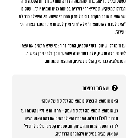
כשמסתכלים קדימה, ברור שהמגמה הזו רק תתחזק. חברות הטכנולוגיה
הגדולות משקיעות מיליארדי דולרים בפיתוח כלים חכמים יותר, ועסקים
שמאמצים אותם מוקדם זוכים ליתרון תחרותי משמעותי. השאלה כבר לא
“האם לעבור לאוטומציה” אלא “מתי ואיך לעשות את המעבר בצורה הכי
יעילה”.
עבור מנהלי שיווק ובעלי עסקים, המסר ברור:
מי שלא מתאים את עצמו
לשינוי הזה עכשיו, יגלה בעוד שנה שהפער הפך בלתי ניתן לגישור
.
הטכנולוגיה כבר כאן, הכלים זמינים, והתוצאות מוכחות.
שאלות נפוצות
האם אוטומציה בפרסום מתאימה לכל סוג של עסק?
כן, אוטומציה מתאימה לכל סוג עסק – מחנויות אונליין קטנות ועד
חברות B2B גדולות. המפתח הוא להתאים את רמת האוטומציה
לגודל העסק ולמטרות השיווקיות. עסקים קטנים יכולים להתחיל
עם אוטומציה בסיסית ולהתקדם הדרגתיה.