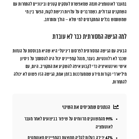
במעבר לאוטומציה חכמה שמאפשרת לעסקים קטנים ובינוניים להתחרות עם
השחקנים הגדולים. כשמדברים על
עלויות רכישת לקוח
, הפער בין מי
שמשתמש בכלים המתקדמים למי שלא – הולך ומתרחב.
למה הגישה המסורתית כבר לא עובדת
הבעיה עם הגישה המסורתית לפרסום דיגיטלי היא שהיא מבוססת על הנחות
שכבר לא רלוונטיות. בעבר, מנהל קמפיינים יכול היה להסתמך על ניסיון
אישי ואינטואיציה כדי לקבוע איפה להשקיע את התקציב. היום, עם
מיליארדי נקודות מידע שמתעדכנות בזמן אמת, הגישה הזו פשוט לא יכולה
להתחרות.
הנתונים שמוכיחים את השינוי
91%
מהמשווקים מדווחים על שיפור בביצועים לאחר מעבר
לאוטומציה
67%
ירידה בעלות לקליק ממוצעת בקמפיינים מאוטמטים