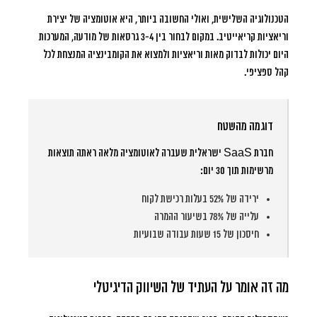
הטכנולוגיה השלישית, ואולי החשובה ביותר, היא
אוטומציה של יצירת
וריאציות קריאייטיב
. במקום לבחור בין 3-4 גרסאות של מודעה, המערכות
היום יכולות לבדוק מאות וריאציות ולמצוא את הקומבינציה המנצחת לכל
קהל ספציפי.
דוגמה מהשטח
חברת SaaS ישראלית שעברה לאוטומציה מלאה ראתה תוצאות
מרשימות תוך 30 יום:
ירידה של 52% בעלות רכישת לקוח
עלייה של 78% בשיעור ההמרה
חיסכון של 15 שעות עבודה שבועיות
מה זה אומר על העתיד של השיווק הדיגיטלי