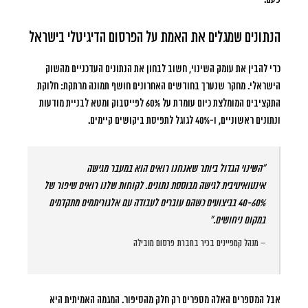
הנתונים שמגלים את האמת על הפרסום הדיגיטלי בישראל
כדי להבין את עומק השינוי, חשוב לבחון את הנתונים העדכניים מהשוק
הישראלי. מחקר שנערך בחודשים האחרונים חושף תמונה מרתקת: חלוקת
התקציבים המומלצת כיום עומדת על 60% לפייסבוק ומטא לבניית מודעות
ונתונים ראשוניים, ו-40% לגוגל לתפיסת ביקושים קיימים.
“השינוי הגדול ביותר שאנחנו רואים הוא במעבר מגישה
אינטואיטיבית לגישה מבוססת נתונים. לקוחות שלנו רואים שיפור של
40-60% בביצועים כשהם עוברים לעבודה עם אלגוריתמים מתקדמים
במקום ניחושים.”
– מנהל קמפיינים בכיר בחברת פרסום מובילה
אבל המספרים האלה מספרים רק חלק מהסיפור. המגמה האמיתית היא