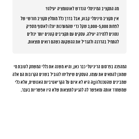
מה התקציב המינימלי הנדרש לאוטומציה יעילה?
אין תקציב מינימלי קבוע, אבל בדרך כלל מומלץ תקציב חודשי של
לפחות 3,000-5,000 שקל כדי שהמערכות יוכלו לאסוף מספיק
נתונים ללמידה יעילה. עסקים עם תקציבים קטנים יותר יכולים
להתחיל בהדרגה ולהגדיל את ההשקעה כשהם רואים תוצאות.
המהפכה בפרסום הדיגיטלי כבר כאן, והיא משנה את כללי המשחק לטובת מי
שמוכן להתאים את עצמו. העסקים שיצליחו להוביל בשנים הקרובות הם אלה
שמבינים שהטכנולוgiה היא לא איום על הקריאטיביות האנושית, אלא כלי
שמשחרר אותה ומאפשר לה להגיע לתוצאות שלא היו אפשריות בעבר.