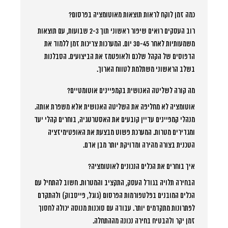
כמה זמן לוקח לראות תוצאות מאוטומציה בפרסום?
רוב העסקים רואים שיפור ראשוני תוך 2-3 שבועות, עם תוצאות
משמעותיות לאחר 30-45 יום. המערכות צריכות זמן ללמוד את
הדפוסים של הקהל שלכם ולאופטמז את הביצועים. הסבלנות
בשלב הראשוני משתלמת לטווח הארוך.
מה קורה לשליטה האנושית בקמפיינים אוטומטיים?
אוטומציה לא מחליפה את השליטה האנושית אלא משפרת אותה.
מנהלי קמפיינים עדיין קובעים את האסטרטגיה, בוחרים קהלי יעד
ומגדירים מטרות. המערכת פשוט מבצעת את האופטימיזציה
הטכנית בצורה מהירה ומדויקת יותר מבן אדם.
איך בוחרים את הכלים הנכונים לאוטומציה?
הבחירה תלויה בגודל העסק, התקציב והמטרות. חשוב להתחיל עם
הכלים המובנים בפלטפורמות הפרסום (גוגל, פייסבוק) ולהתקדם
לפתרונות מתקדמים יותר. עבודה עם סוכנות מנוסה יכולה לחסוך
זמן יקר ולהבטיח בחירה נכונה מההתחלה.