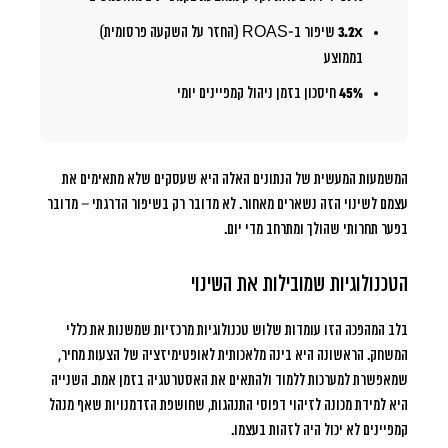
3.2x
שיפור ב-ROAS (החזר על השקעה פרסומית)
בממוצע
45%
חיסכון בזמן ניהול קמפיינים יומי
המשמעות המעשית של הנתונים האלה היא שעסקים שלא מתאימים את
עצמם לשינוי הזה נשארים מאחור. לא מדובר רק בשיפור הדרגתי – מדובר
בפער תחרותי שהולך ומתרחב מדי יום.
הטכנולוגיות שמובילות את השינוי
בלב המהפכה הזו עומדות שלוש טכנולוגיות מרכזיות שמשנות את כללי
המשחק. הראשונה היא
בינה מלאכותית לאופטימיזציה של הצעות מחיר
,
שמאפשרת למערכות ללמוד ולהתאים את האסטרטגיה בזמן אמת. השנייה
היא
למידת מכונה לזיהוי דפוסי התנהגות
, שחושפת הזדמנויות שאף מנהל
קמפיינים לא יכול היה לזהות בעצמו.