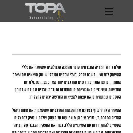
עולם ניהול המדיה החברתית עובר מהפכה טכנולוגית שמשנה את כללי
המשחק לחלוטין.
בשנת 2025, בעלי עסקים ומנהלי שיווק מוצאים את עצמם
מתמודדים עם אתגרים חדשים ומורכבים יותר מאי פעם. הטכנולוגיות
החדשות, השינויים באלגוריתמים והתחרות הגוברת יוצרים סביבה שבה רק
העסקים שמתאימים את עצמם למציאות החדשה יכולים להצליח.
המאמר הזה יחשוף בפניכם את המגמות המרכזיות שמעצבות את תחום ניהול
המדיה החברתית, יסביר איך הן משפיעות על העסק שלכם, ויספק לכם כלים
מעשיים להתמודדות עם השינויים הללו. נבחן את התפקיד הגובר של הבינה
המלאכותית, את השינויים בהתנהגות הצרכנים ואת הדרכים החדשות למדידת