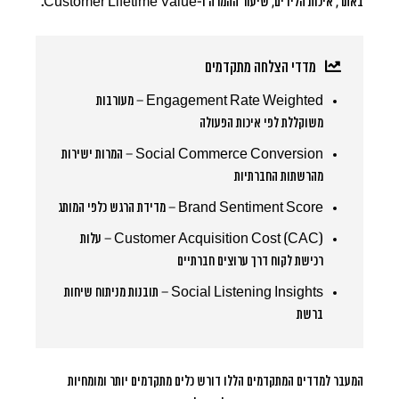
באתר, איכות הלידים, שיעור ההמרה ו-Customer Lifetime Value.
מדדי הצלחה מתקדמים
Engagement Rate Weighted
– מעורבות
משוקללת לפי איכות הפעולה
Social Commerce Conversion
– המרות ישירות
מהרשתות החברתיות
Brand Sentiment Score
– מדידת הרגש כלפי המותג
Customer Acquisition Cost (CAC)
– עלות
רכישת לקוח דרך ערוצים חברתיים
Social Listening Insights
– תובנות מניתוח שיחות
ברשת
המעבר למדדים המתקדמים הללו דורש כלים מתקדמים יותר ומומחיות