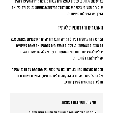
בפרשנות הנתונים. עסקים שמצליחים לבנות מערכת מדידה מקיפה רואים
שיפור משמעותי ביכולת שלהם לקבל החלטות מבוססות נתונים ולהוכיח את
הערך של הפעילות השיווקית.
האתגרים והזדמנויות לעתיד
המהפכה הדיגיטלית בניהול המדיה החברתית יוצרת הזדמנויות עצומות, אבל
גם אתגרים משמעותיים. עסקים שמצליחים להתאים את עצמם לשינויים
יכולים להשיג יתרון תחרותי משמעותי, בעוד שאלה שנשארים מאחור
עלולים לאבד רלוונטיות.
המפתח להצלחה טמון בשילוב נכון של טכנולוגיה מתקדמת עם הבנה עמיקה
של הקהל היעד. זה דורש השקעה בכלים הנכונים, בהכשרת הצוות ובבניית
תהליכים מותאמים לעידן החדש.
שאלות ותשובות נפוצות
איך הבינה המלאכותית משפיעה על עלויות ניהול המדיה