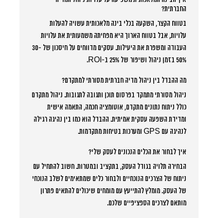
החברתית?
בטווח הקצר, השקעה בכלי בינה מלאכותית עשויה להעלות
עלויות, אבל בטווח הארוך היא מפחיתה משמעותית את עלויות
העבודה ומשפרת את היעילות. עסקים מדווחים על חיסכון של 30-
50% בזמן ניהול ושיפור של 25% ב-ROI.
מה ההבדל בין ניהול מדיה חברתית מסורתי למתקדם?
ניהול מסורתי מתמקד בפרסום תוכן ותגובה לתגובות. ניהול מתקדם
כולל ניתוח נתונים מתקדם, אוטומציה חכמה, התאמה אישית
ומדידת השפעה עסקית אמיתית. ההבדל הוא כמו בין נהיגה רגילה
לנהיגה עם GPS ומערכות בטיחות מתקדמות.
איך לבחור את הכלים הנכונים לעסק שלי?
הבחירה תלויה בגודל העסק, בתקציב ובמטרות. חשוב להתחיל עם
ניתוח של הצרכים הנוכחיים ולבחור כלים שמתאימים לשלב הנוכחי
של העסק. מומלץ להתייעץ עם מומחים שיכולים להתאים פתרון
מותאם לצרכים הספציפיים שלכם.