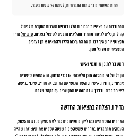
פחות משעתיים ברשתות החברתיות, לעומת 24 שעות בעבר.
התמודדות עם הציפיות הגבוהות הללו דורשת מערכות מתקדמות לניהול
קהילות, כלים לניטור מתמיד ותהליכים מובנים לטיפול בפניות.
סושיאל
מדיה
מקצועי יודע איך לבנות את המערכות הללו ולהתאים אותן לצרכים
הספציפיים של כל עסק.
המעבר לתוכן אותנטי ואישי
הקהל של היום מזהה תוכן מלאכותי או גנרי מרחוק. הוא מחפש סיפורים
אמיתיים, חוויות אישיות וקשר אנושי עם המותג. זה מחייב שינוי בגישה
ליצירת התוכן ובדרך שבה מותגים מתקשרים עם הקהל שלהם.
מדידת הצלחה במציאות החדשה
המדדים המסורתיים כמו לייקים ושיתופים כבר לא מספיקים. בשנת 2025,
העסקים מתמקדים במדדים שמשקפים השפעה עסקית אמיתית: זמן שהייה