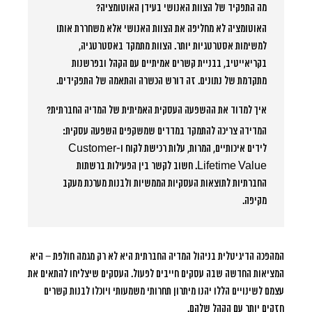
מה התפקיד של הצוות האנושי בעידן האוטומציה?
האוטומציה לא מחליפה את הצוות האנושי אלא משחררת אותו
למשימות אסטרטגיות יותר. הצוות מתמקד באסטרטגיה,
בקריאייטיב, בבניית קשרים אמיתיים עם הקהל ובפרשנות
מתקדמת של נתונים. זה דורש הכשרה והתאמה של התפקידים.
איך למדוד את ההשפעה העסקית האמיתית של המדיה החברתית?
המדידה צריכה להתמקד במדדים שמשקפים השפעה עסקית:
לידים איכותיים, המרות, עלות רכישת לקוח ו-Customer
Lifetime Value. חשוב לקשר בין הפעילות ברשתות
החברתיות לתוצאות העסקיות הממשיות ולבנות מערכת מעקב
מקיפה.
המהפכה הדיגיטלית בניהול המדיה החברתית היא לא רק מגמה חולפת – היא
המציאות החדשה שבה עסקים חייבים לפעול. העסקים שיצליחו להתאים את
עצמם לשינויים הללו יהנו מיתרון תחרותי משמעותי ויוכלו לבנות קשרים
חזקים יותר עם הקהל שלהם.