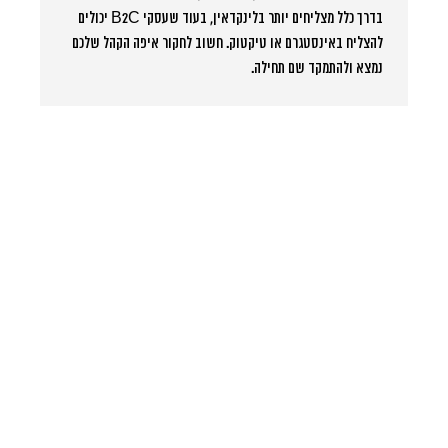
בדרך כלל מצליחים יותר בלינקדאין, בעוד שעסקי B2C יכולים
להצליח באינסטגרם או טיקטוק. חשוב לחקור איפה הקהל שלכם
נמצא ולהתמקד שם תחילה.