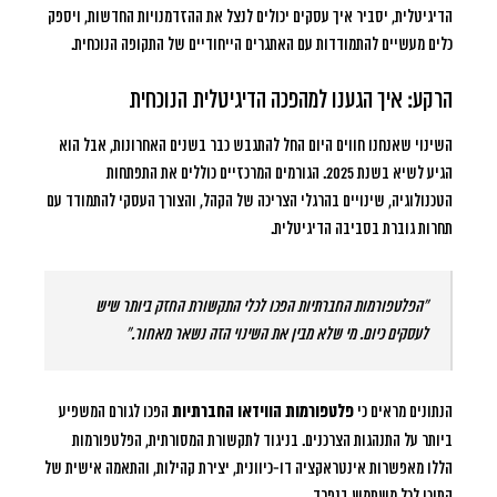
הדיגיטלית, יסביר איך עסקים יכולים לנצל את ההזדמנויות החדשות, ויספק
כלים מעשיים להתמודדות עם האתגרים הייחודיים של התקופה הנוכחית.
הרקע: איך הגענו למהפכה הדיגיטלית הנוכחית
השינוי שאנחנו חווים היום החל להתגבש כבר בשנים האחרונות, אבל הוא
הגיע לשיא בשנת 2025. הגורמים המרכזיים כוללים את התפתחות
הטכנולוגיה, שינויים בהרגלי הצריכה של הקהל, והצורך העסקי להתמודד עם
תחרות גוברת בסביבה הדיגיטלית.
“הפלטפורמות החברתיות הפכו לכלי התקשורת החזק ביותר שיש
לעסקים כיום. מי שלא מבין את השינוי הזה נשאר מאחור.”
הנתונים מראים כי
פלטפורמות הווידאו החברתיות
הפכו לגורם המשפיע
ביותר על התנהגות הצרכנים. בניגוד לתקשורת המסורתית, הפלטפורמות
הללו מאפשרות אינטראקציה דו-כיוונית, יצירת קהילות, והתאמה אישית של
התוכן לכל משתמש בנפרד.