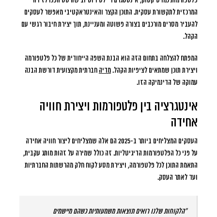
פלטפורמות כמו טיקטוק, אינסטגרם ריילס ויוטיוב שורטס הפכו לזירה
המרכזית לתקשורת עסקית. התוכן הקצר והאינטראקטיבי מאפשר לעסקים
להעביר מסרים מורכבים בצורה פשוטה ומעניינת, תוך יצירת חיבור רגשי עם
הקהל.
המפתח להצלחה בתחום הזה הוא הבנת השפה הייחודית של כל פלטפורמה
ויצירת תוכן שמתאים לציפיות הקהל.
מדיה
חברתית מקצועית דורשת הבנה
עמוקה של הדינמיקה הזו.
אינטגרציה בין פלטפורמות ויצירת חוויה
אחידה
העסקים המצליחים ביותר ב-2025 הם אלה שמצליחים ליצור חוויה אחידה
על פני כל הפלטפורמות הדיגיטליות. זה כולל שמירה על זהות מותג עקבית,
התאמת התוכן לכל פלטפורמה, ויצירת מסע לקוח חלק מהרשתות החברתיות
ועד לאתר העסק.
“הלקוחות שלנו רואים תוצאות משמעותיות כשהם מיישמים