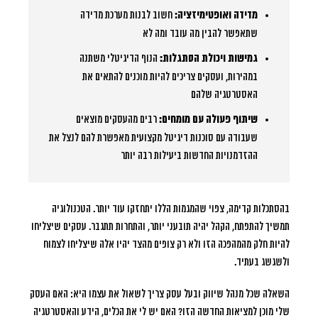
מדידה ואופטימיזציה:
חשוב לבנות מערכת מדידה
שתאפשר להבין מה עובד ומה לא
גמישות ויכולת הסתגלות:
הנוף הדיגיטלי משתנה
במהירות, ועסקים צריכים להיות מוכנים להתאים את
האסטרטגיה שלהם
שיתוף פעולה עם מומחים:
רבים מהעסקים מוצאים
שעבודה עם סוכנות דיגיטל מקצועית מאפשרת להם לנצל את
ההזדמנויות החדשות ביעילות רבה יותר
בהסתכלות קדימה, צפוי שהמגמות הללו יתחזקו עוד יותר. הטכנולוגיה
תמשיך להתפתח, הקהל יהיה תובעני יותר, והתחרות תתגבר. עסקים שיצליחו
להיות חלק מהמהפכה הזו ולא רק צופים מהצד יהיו אלה שיצליחו לצמוח
ולשגשג בעתיד.
השאלה שכל מנהל שיווק ובעל עסק צריך לשאול את עצמו היא: האם העסק
שלי מוכן למציאות החדשה הזו? האם יש לי את הכלים, הידע והאסטרטגיה