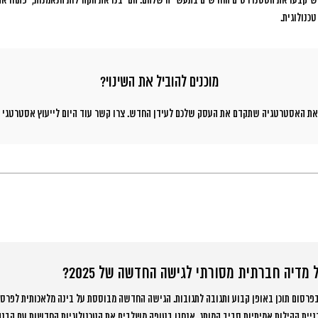
 שיקבעו את הסטנדרטים החדשים בתעשייה שלהם. הם יבנו את הקהילות הנאמנות, יפתחו את
כנולוגית.
מוכנים להוביל את השינוי?
 את האסטרטגיה שתקדם את העסק שלכם לעידן החדש. צרו קשר עוד היום לייעוץ אסטרטגי ל
 מדיה חברתית מסורתי לגישה החדשה של 2025?
רסום תוכן באופן קבוע ותגובה לתגובות. הגישה החדשה מבוססת על בינה מלאכותית לפרסו
ניית קהילות אמיתיות סביב המותג. אנחנו בטופה משלבים את הטכנולוגיות החדשות עם הבנ