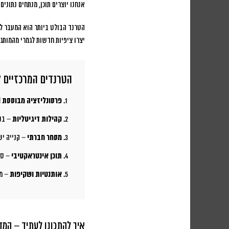
אנחנו יוצרים תוכן, מנתחים נתונים
הטרנד הבולט ביותר הוא המעבר לת
יצרו ציפיות חדשות לגמרי מהמותג
הטרנדים המרכזיים ל-025
פרסונליזציה מבוססת AI
קהילות דיגיטליות
– בני
מסחר חברתי
– קנייה יש
תוכן אינטראקטיבי
– סק
אותנטיות ושקיפות
– מו
איך להתכונן לעתיד – המד