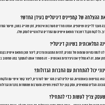
ת ההצלחה של קמפיינים דיגיטליים בעידן החדש?
 מעבר ללייקים ושיתופים. אנחנו מודדים מעורבות איכותית, זמן שהייה בתוכן, שיעור המרה
ארוך. כל לקוח מקבל דשבורד מותאם אישית עם המדדים הרלוונטיים לעסק שלו.
ה המלאכותית בשיווק דיגיטלי?
ו לנתח כמויות עצומות של נתונים, לחזות התנהגות צרכנים, ליצור תוכן מותאם אישית בקנה 
זמן אמת. זה לא מחליף את היצירתיות האנושית – זה משחרר אותה להתמקד במה שחשוב ב
נוני יכול להתחרות עם החברות הגדולות?
וא בגמישות ובאותנטיות. הם יכולים להגיב מהר יותר לטרנדים, ליצור קשר אישי עם הלקוחות
כונה והכלים המתאימים, עסק קטן יכול להשיג חשיפה ומעורבות שמתחרות בחברות הגדולות
עסק צריך לעשות כדי להתחיל?