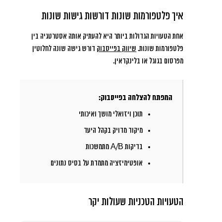
איך פלטפורמות שונות דורשות גישות שונות
אחת הטעויות הגדולות ביותר היא להעתיק אותה אסטרטגיה בין
פלטפורמות שונות.
שיווק בפייסבוק
דורש גישה שונה לחלוטין
מפרסום בגוגל או בלינקדאין.
המפתח להצלחה בפייסבוק:
תוכן ויזואלי מושך ואיכותי
מיקוד מדויק בקהל היעד
בדיקות A/B מתמשכות
אופטימיזציה מתמדת על בסיס נתונים
הטעויות הטכניות שעולות יקר