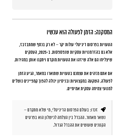
המסקנה: הזמן לפעולה הוא עכשיו
הטעויות בפרסום דיגיטלי עולות יקר – לא רק בכסף שמתבזבז,
אלא גם בהזדמנויות עסקיות שנפספסות. ב-2025, העסקים
שיצליחו הם אלה שיזהו את הטעויות מוקדם ויתקנו אותן במהירות.
אם אתם מזהים את עצמכם בטעויות שתוארו במאמר, הגיע הזמן
לפעולה. השקעה במקצועיות ובניסיון יכולה להפוך קמפיינים כושלים
למנועי צמיחה עסקית אמיתיים.
זכרו: בעולם הפרסום הדיגיטלי, מי שלא מתקדם –
נשאר מאחור. ההבדל בין הצלחה לכישלון הוא בפרטים
הקטנים שעושים את ההבדל הגדול.