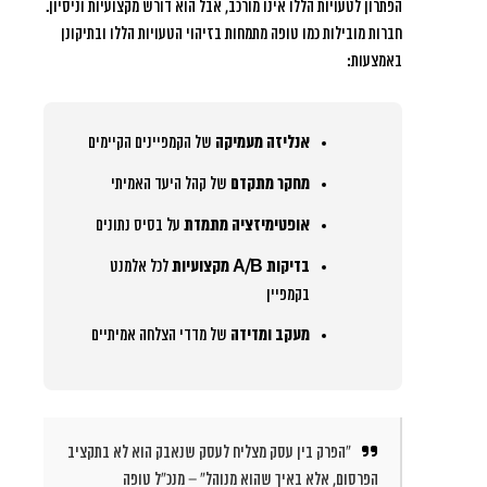
הפתרון לטעויות הללו אינו מורכב, אבל הוא דורש מקצועיות וניסיון.
חברות מובילות כמו טופה מתמחות בזיהוי הטעויות הללו ובתיקונן
באמצעות:
אנליזה מעמיקה
של הקמפיינים הקיימים
מחקר מתקדם
של קהל היעד האמיתי
אופטימיזציה מתמדת
על בסיס נתונים
בדיקות A/B מקצועיות
לכל אלמנט
בקמפיין
מעקב ומדידה
של מדדי הצלחה אמיתיים
“הפרק בין עסק מצליח לעסק שנאבק הוא לא בתקציב
הפרסום, אלא באיך שהוא מנוהל” – מנכ”ל טופה