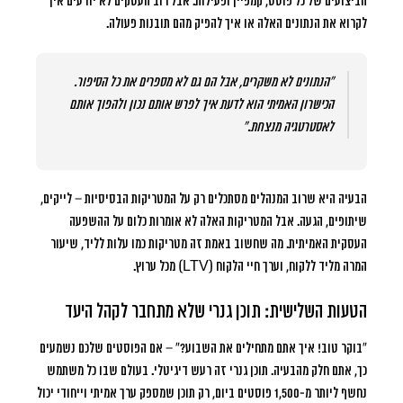
הביצועים של כל פוסט, קמפיין ופעילות. אבל רוב העסקים לא יודעים איך
לקרוא את הנתונים האלה או איך להפיק מהם תובנות פעולה.
“הנתונים לא משקרים, אבל הם גם לא מספרים את כל הסיפור.
הכישרון האמיתי הוא לדעת איך לפרש אותם נכון ולהפוך אותם
לאסטרטגיה מנצחת.”
הבעיה היא שרוב המנהלים מסתכלים רק על המטריקות הבסיסיות – לייקים,
שיתופים, הגעה. אבל המטריקות האלה לא אומרות כלום על ההשפעה
העסקית האמיתית. מה שחשוב באמת זה מטריקות כמו עלות לליד, שיעור
המרה מליד ללקוח, וערך חיי הלקוח (LTV) מכל ערוץ.
הטעות השלישית: תוכן גנרי שלא מתחבר לקהל היעד
“בוקר טוב! איך אתם מתחילים את השבוע?” – אם הפוסטים שלכם נשמעים
כך, אתם חלק מהבעיה. תוכן גנרי זה רעש דיגיטלי. בעולם שבו כל משתמש
נחשף ליותר מ-1,500 פוסטים ביום, רק תוכן שמספק ערך אמיתי וייחודי יכול