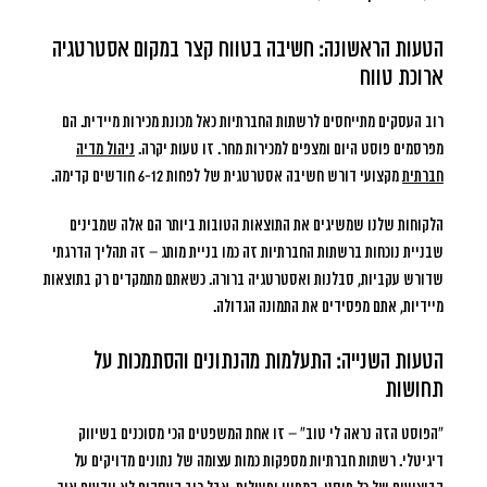
הטעות הראשונה: חשיבה בטווח קצר במקום אסטרטגיה
ארוכת טווח
רוב העסקים מתייחסים לרשתות החברתיות כאל מכונת מכירות מיידית. הם
מפרסמים פוסט היום ומצפים למכירות מחר. זו טעות יקרה.
ניהול מדיה
חברתית
מקצועי דורש חשיבה אסטרטגית של לפחות 6-12 חודשים קדימה.
הלקוחות שלנו שמשיגים את התוצאות הטובות ביותר הם אלה שמבינים
שבניית נוכחות ברשתות החברתיות זה כמו בניית מותג – זה תהליך הדרגתי
שדורש עקביות, סבלנות ואסטרטגיה ברורה. כשאתם מתמקדים רק בתוצאות
מיידיות, אתם מפסידים את התמונה הגדולה.
הטעות השנייה: התעלמות מהנתונים והסתמכות על
תחושות
“הפוסט הזה נראה לי טוב” – זו אחת המשפטים הכי מסוכנים בשיווק
דיגיטלי. רשתות חברתיות מספקות כמות עצומה של נתונים מדויקים על