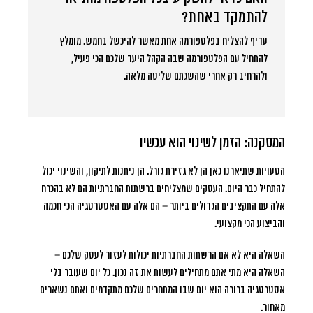
להתמקד באחת?
עדיף להצליח בפלטפורמה אחת מאשר להיכשל בחמש. מומלץ
להתחיל עם הפלטפורמה שבה הקהל היעד שלכם הכי פעיל,
ולהרחיב רק אחרי שהשגתם שליטה מלאה.
המסקנה: הזמן לשינוי הוא עכשיו
הטעויות שתיארנו כאן הן לא גזירת גורל. הן ניתנות לתיקון, והשינוי יכול
להתחיל כבר היום. העסקים שמצליחים ברשתות החברתיות הם לא בהכרח
אלה עם התקציבים הגדולים ביותר – הם אלה עם האסטרטגיה הכי חכמה
והביצוע הכי מקצועי.
השאלה היא לא אם הרשתות החברתיות יכולות לעזור לעסק שלכם –
השאלה היא מתי אתם מתחילים לעשות את זה נכון. כל יום שעובר בלי
אסטרטגיה ברורה הוא יום שבו המתחרים שלכם מתקדמים ואתם נשארים
מאחור.