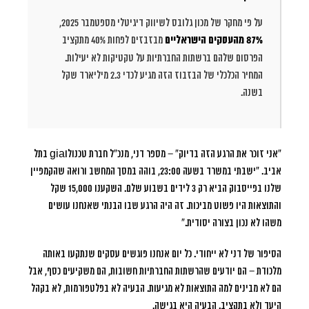
על פי מחקר של מכון גלובס לשיווק דיגיטלי מספטמבר 2025,
87% מהעסקים הישראליים
מבזבזים לפחות 40% מתקציב
הפרסום שלהם ברשתות החברתיות על טקטיקות לא יעילות.
המחיר הכלכלי של הבזבוז הזה מגיע לכדי 2.3 מיליארד שקל
בשנה.
“אני זוכר את הרגע הזה בדיוק”
– מספר דני, מנכ”ל חברת טכנולוgia בתל
אביב. “ישבתי במשרד בשעה 23:00, בוהה במסך המחשב ורואה שהקמפיין
שלנו בפייסבוק הביא רק 3 לידים בשבוע שלם. השקענו 15,000 שקל
והתוצאות היו פשוט מביכות. זה היה הרגע שבו הבנתי שאנחנו עושים
משהו לא נכון בצורה יסודית.”
הסיפור של דני לא ייחודי. כל יום אנחנו פוגשים עסקים שנתקעו באותה
מלכודת – הם יודעים שהרשתות החברתיות חשובות, הם משקיעים כסף, אבל
הם לא מבינים למה התוצאות לא מגיעות. הבעיה לא בפלטפורמות, לא בקהל
היעד ולא בתקציב. הבעיה היא בגישה.