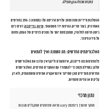
בחברת טכנולוgia מובילה
ההשלכות מיידיות ומורגשות: עלויות הרכישה עלו בממוצע ב-25% בחודשים
האחרונים, בעוד שדיוק הטיפוח ירד משמעותי.
שיווק בפייסבוק
דורש כיום
גישה חדשה לחלוטין, שמתבססת יותר על נתונים פנימיים של העסק ופחות
על מידע חיצוני.
האלגוריתמים החדשים: מה השתנה ואיך להתאים
פלטפורמות כמו פייסבוק, אינסטגרם ולינקדאין עדכנו את האלגוריתמים
שלהן בתחילת 2025 כדי להתמודד עם האתגרים החדשים. האלגוריתמים
החדשים מעדיפים תוכן שמייצר אינטראקציה אמיתית ומשמעותית, ולא רק
קליקים או צפיות שטחיות.
נתון מרכזי
מחקר שנערך בינuary 2025 מראה שפוסטים שמקבלים תגובות