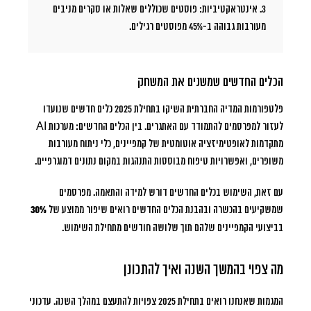
3. אינטראקטיביות:
פוסטים שכוללים שאלות או סקרים מניבים
מעורבות גבוהה ב-45% מפוסטים רגילים.
הכלים החדשים שמשנים את המשחק
פלטפורמות המדיה החברתית השיקו בתחילת 2025 כלים חדשים שנועדו
לעזור למפרסמים להתמודד עם האתגרים. בין הכלים החדשים: מערכות AI
מתקדמות לאופטימיזציה אוטומטית של קמפיינים, כלי ניתוח מעורבות
משופרים, ואפשרויות טיפוח מבוססות התנהגות במקום נתונים דמוגרפיים.
עם זאת, השימוש בכלים החדשים דורש למידה והתאמה. מפרסמים
שמשקיעים בהכשרה ובהבנת הכלים החדשים רואים שיפור ממוצע של
30%
בביצועי הקמפיינים שלהם תוך שלושה חודשים מתחילת השימוש.
מה צפוי בהמשך השנה ואיך להתכונן
המגמות שאנחנו רואים בתחילת 2025 צפויות להתעצם במהלך השנה. עדכוני