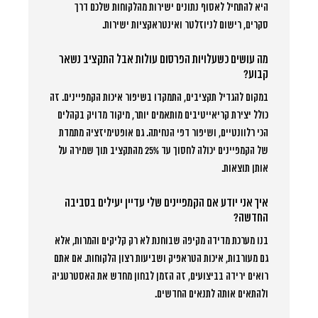
היא להתחיל לאסוף נתונים ישירות מהלקוחות שלכם דרך
סקרים, רישום לניוזלטר ואינטראקציות ישירות.
מה עושים כשעלויות הפרסום עולות אבל התקציב נשאר
קבוע?
במקום להגדיל תקציבים, התמקדו בשיפור איכות הקמפיינים. זה
כולל יצירת קריאייטיבים מותאמים יותר, מיקוד מדויק בקהלים
הכי רלוונטיים, ושיפור דפי הנחיתה. גם אופטימיזציה מתמדת
של הקמפיינים יכולה לחסוך עד 25% מהתקציב תוך שמירה על
אותן תוצאות.
איך אני יודע אם הקמפיינים שלי עדיין יעילים בסביבה
החדשה?
בנו מערכת מדידה מקיפה שבוחנת לא רק קליקים והמרות, אלא
גם מעורבות, איכות הטראפיק ושביעות רצון הלקוחות. אם אתם
רואים ירידה בביצועים, זה הזמן לבחון מחדש את האסטרטגיה
ולהתאים אותה לתנאים החדשים.