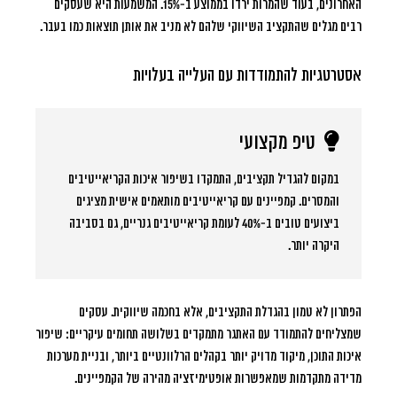
האחרונים, בעוד שהמרות ירדו בממוצע ב-15%. המשמעות היא שעסקים
רבים מגלים שהתקציב השיווקי שלהם לא מניב את אותן תוצאות כמו בעבר.
אסטרטגיות להתמודדות עם העלייה בעלויות
טיפ מקצועי
במקום להגדיל תקציבים, התמקדו בשיפור איכות הקריאייטיבים
והמסרים. קמפיינים עם קריאייטיבים מותאמים אישית מציגים
ביצועים טובים ב-40% לעומת קריאייטיבים גנריים, גם בסביבה
היקרה יותר.
הפתרון לא טמון בהגדלת התקציבים, אלא בחכמה שיווקית. עסקים
שמצליחים להתמודד עם האתגר מתמקדים בשלושה תחומים עיקריים: שיפור
איכות התוכן, מיקוד מדויק יותר בקהלים הרלוונטיים ביותר, ובניית מערכות
מדידה מתקדמות שמאפשרות אופטימיזציה מהירה של הקמפיינים.