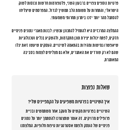
פרטיות נוספים צפויים ברבעון השני, פלטפורמות חדשות נכנסות לשוק
הישראלי, והתחרות על תשומת הלב תמשיך לגדול. המפרסמים שיצליחו
להסתגל מהר יותר יזכו ביתרון תחרותי משמעותי.
ההמלצה המרכזית היא להתחיל להתכונן עכשיו: לבנות מאגרי נתונים פנימיים
חזקים, לפתח יכולות יצירת תוכן מתקדמות, ולהשקיע בכלים וטכנולוגיות
שיאפשרו גמישות ומהירות בהתאמה לשינויים. העסקים שיעשו זאת יגלו
שהם לא רק שורדים את האתגרים, אלא גם מצליחים לצמוח בסביבה
המאתגרת.
שאלות נפוצות
איך השינויים בפרטיות משפיעים על הקמפיינים שלי?
השינויים בפרטיות מקשים על מעקב אחר משתמשים ובניית
פרופילים מדויקים. זה אומר שתצטרכו להסתמך יותר על נתונים
פנימיים של העסק ולפתח אסטרטגיות טיפוח חלופיות. המלצתנו