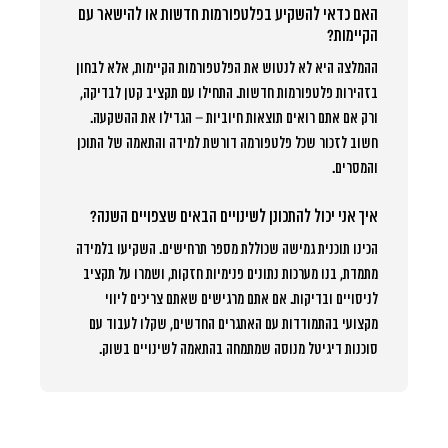
האם כדאי להשקיע בפלטפורמות חדשות או להישאר עם
הקיימות?
ההמלצה היא לא לנטוש את הפלטפורמות הקיימות, אלא לבחון
בזהירות פלטפורמות חדשות. התחילו עם תקציב קטן לבדיקה,
ורק אם אתם רואים תוצאות חיוביות – הגדילו את ההשקעה.
חשוב לזכור שכל פלטפורמה דורשת למידה והתאמה של התוכן
והמסרים.
איך אני יכול להתכונן לשינויים הבאים שצפויים השנה?
הכינו תוכנית גמישה שכוללת מספר תרחישים. השקיעו בלמידה
מתמדת, בנו מערכות נתונים פנימיות חזקות, ושמרו על תקציב
לניסויים ובדיקות. אם אתם מרגישים שאתם צריכים ליווי
מקצועי בהתמודדות עם האתגרים החדשים, שקלו לעבוד עם
סוכנות דיגיטל מנוסה שמתמחה בהתאמה לשינויים בשוק.