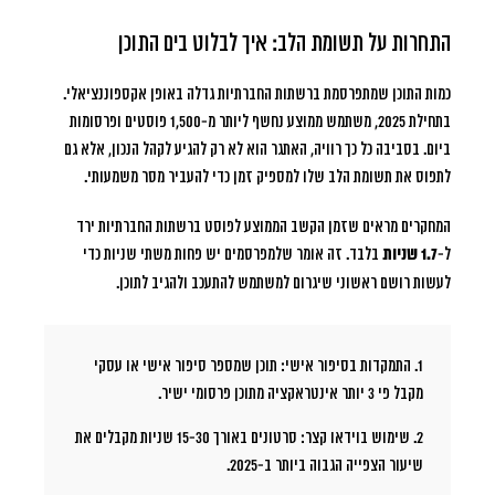
התחרות על תשומת הלב: איך לבלוט בים התוכן
כמות התוכן שמתפרסמת ברשתות החברתיות גדלה באופן אקספוננציאלי.
בתחילת 2025, משתמש ממוצע נחשף ליותר מ-1,500 פוסטים ופרסומות
ביום. בסביבה כל כך רוויה, האתגר הוא לא רק להגיע לקהל הנכון, אלא גם
לתפוס את תשומת הלב שלו למספיק זמן כדי להעביר מסר משמעותי.
המחקרים מראים שזמן הקשב הממוצע לפוסט ברשתות החברתיות ירד
ל-
1.7 שניות
בלבד. זה אומר שלמפרסמים יש פחות משתי שניות כדי
לעשות רושם ראשוני שיגרום למשתמש להתעכב ולהגיב לתוכן.
1. התמקדות בסיפור אישי:
תוכן שמספר סיפור אישי או עסקי
מקבל פי 3 יותר אינטראקציה מתוכן פרסומי ישיר.
2. שימוש בוידאו קצר:
סרטונים באורך 15-30 שניות מקבלים את
שיעור הצפייה הגבוה ביותר ב-2025.