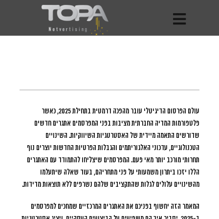
עולם הפרסום הדיגיטלי עובר מהפכה דרמטית בתחילת 2025, כאשר
פלטפורמות המדיה החברתית מציבות בפני המפרסמים אתגרים חדשים
שדורשים התאמה מיידית של האסטרטגיות השיווקיות.
השינויים
הטכנולוגיים, עדכוני האלגוריתמים והגבלות הפרטיות החדשות יוצרים נוף
תחרותי מורכב יותר מאי פעם. המפרסמים שיצליחו להתמודד עם האתגרים
הללו יזכו ביתרון משמעותי על פני מתחריהם, בעוד שאלה שיתעלמו
מהשינויים עלולים לגלות שהתקציבים שלהם נשרפים ללא תוצאות מדידות.
המאמר הזה יחשוף בפניכם את האתגרים המרכזיים שמחכים למפרסמים
ב-2025, יסביר איך הם משפיעים על הביצועים העסקיים, ויציג אסטרטגיות