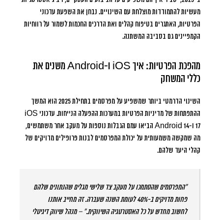
מעשיות להתמודדות מוצלחת עם השינויים. נבחן את השפעת עדכוני
הפרטיות, האתגרים בטיפוח קהלים ואת הדרכים החכמות לשמור על רווחיות
הקמפיינים גם בסביבה המשתנה.
מהפכת הפרטיות: איך iOS ו-Android משנים את
כללי המשחק
השינוי הדרמטי ביותר שמשפיע על מפרסמים בתחילת 2025 הוא המשך
ההתפתחות של מדיניות הפרטיות במערכות ההפעלה הנייחות. עדכוני iOS
17 ו-Android 14 הביאו עמם הגבלות נוספות על מעקב אחר משתמשים,
מה שמקשה משמעותית על יכולת המפרסמים לבנות פרופילים מדויקים של
קהלי היעד שלהם.
“המפרסמים שהסתמכו על מעקב צד שלישי מגלים שהנתונים שלהם
פחות מדויקים ב-40% לעומת השנה שעברה. זה מחייב אותנו
לחשוב מחדש על כל האסטרטגיה השיווקית.” – מנהל שיווק דיגיטלי