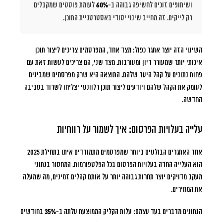
ושיתופים זוכים לחשיפה גבוהה ב-
60%
לעומת פוסטים שמקבלים
רק לייקים. זה מחייב שינוי יסודי באסטרטגיית התוכן.
השינוי הזה יוצר אתגר כפול: מצד אחד, המפרסמים צריכים ליצור תוכן
איכותי יותר שמעורר דיון ומעורבות. מצד שני, הם צריכים לעשות זאת עם
פחות נתונים על קהל היעד שלהם. התוצאה היא שרק מפרסמים שמבינים
לעומק את הקהל שלהם ויודעים ליצור תוכן רלוונטי יצליחו לשרוד בסביבה
החדשה.
עלייה בעלויות הפרסום: איך לשמור על רווחיות
אחד האתגרים הבולטים ביותר שמפרסמים מתמודדים איתו בתחילת 2025
הוא העלייה החדה בעלויות הפרסום בכל הפלטפורמות. המחסור בנתוני
מעקב מדויקים יוצר תחרות גבוהה יותר על אותם קהלים זמינים, מה שמעלה
את המחירים.
הנתונים מדברים בעד עצמם: עלות הקליק הממוצעת עלתה ב-
35%
בחודשים