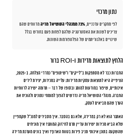
נתון מרכזי
לפי מחקרים עדכניים,
73% ממנהלי הסושיאל מדיה
מדווחים שהם
צריכים לשנות את האסטרטגיה שלהם לפחות פעם בחודש בגלל
שינויים באלגוריתמים של הפלטפורמות השונות.
הלחץ לתוצאות מדידות ו-ROI ברור
החברות כבר לא מסתפקות ב”לייקים” ו”שיתופים” כמדדי הצלחה. ב-2025,
הציפייה היא לתוצאות עסקיות מדידות: עלייה במכירות, יצירת לידים
איכותיים, שיפור במודעות למותג ובסופו של דבר – תרומה ישירה לרווחיות
החברה. מנהלי הסושיאל מדיה נדרשים להפוך למומחי נתונים ולהוכיח את
הערך שהם מביאים לעסק.
האתגר הוא לא רק במדידה, אלא גם בהסבר. איך מסבירים למנכ”ל שקמפיין
שלא הביא מכירות ישירות עדיין תרם לחיזוק המותג? איך מוכיחים
שהשקעה בתוכן איכותי תניב פירות בטווח הארוך? ואיך בונים מערכת מדידה