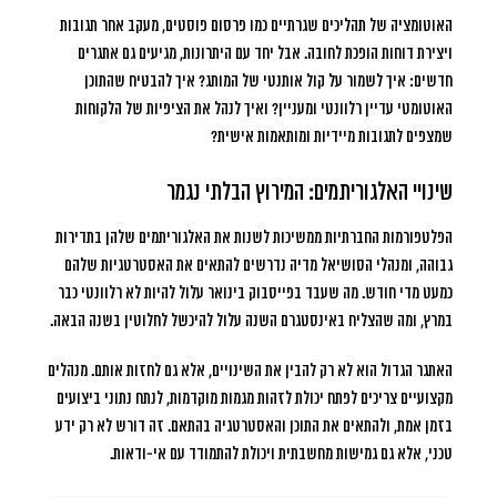
האוטומציה של תהליכים שגרתיים כמו פרסום פוסטים, מעקב אחר תגובות
ויצירת דוחות הופכת לחובה. אבל יחד עם היתרונות, מגיעים גם אתגרים
חדשים: איך לשמור על קול אותנטי של המותג? איך להבטיח שהתוכן
האוטומטי עדיין רלוונטי ומעניין? ואיך לנהל את הציפיות של הלקוחות
שמצפים לתגובות מיידיות ומותאמות אישית?
שינויי האלגוריתמים: המירוץ הבלתי נגמר
הפלטפורמות החברתיות ממשיכות לשנות את האלגוריתמים שלהן בתדירות
גבוהה, ומנהלי הסושיאל מדיה נדרשים להתאים את האסטרטגיות שלהם
כמעט מדי חודש. מה שעבד בפייסבוק בינואר עלול להיות לא רלוונטי כבר
במרץ, ומה שהצליח באינסטגרם השנה עלול להיכשל לחלוטין בשנה הבאה.
האתגר הגדול הוא לא רק להבין את השינויים, אלא גם לחזות אותם. מנהלים
מקצועיים צריכים לפתח יכולת לזהות מגמות מוקדמות, לנתח נתוני ביצועים
בזמן אמת, ולהתאים את התוכן והאסטרטגיה בהתאם. זה דורש לא רק ידע
טכני, אלא גם גמישות מחשבתית ויכולת להתמודד עם אי-ודאות.