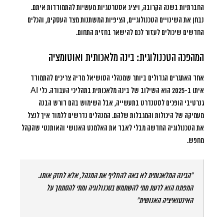
החברתיות בשנה הקרובה, ויציג אסטרטגיות מעשיות להתמודדות איתם.
נבחן את השינויים הטכנולוגיים, הציפיות המשתנות מצד העסקים, והכלים
החדשים שיכולים לעזור לכם להישאר בחזית התחום.
המהפכה הטכנולוגית: בינה מלאכותית ואוטומציה
אחד האתגרים הגדולים ביותר שמנהלי הסושיאל מדיה צריכים להתמודד
איתו ב-2025 הוא השילוב של בינה מלאכותית בתהליכי העבודה. כלי AI
גנרטיבי הופכים לסטנדרט בתעשייה, אבל השימוש בהם דורש הבנה
מעמיקה של היכולות והמגבלות שלהם. המנהלים נדרשים ללמוד איך לנצל
את הטכנולוגיה החדשה מבלי לאבד את האלמנט האנושי והאותנטי שהקהל
מחפש.
“הבינה המלאכותית לא באה להחליף את המנהל, אלא לחזק אותו.
המפתח הוא לדעת מתי להשתמש בטכנולוגיה ומתי להסתמך על
האינטואיציה האנושית”