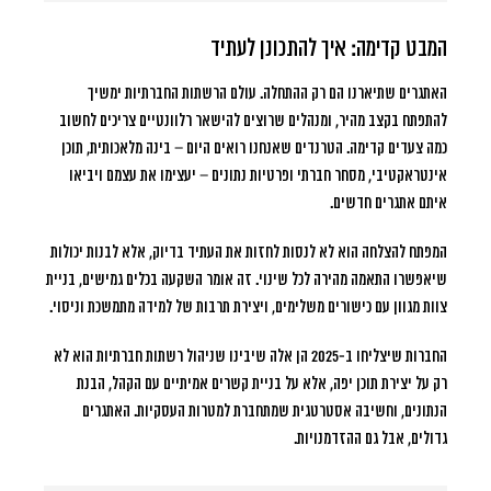
המבט קדימה: איך להתכונן לעתיד
האתגרים שתיארנו הם רק ההתחלה. עולם הרשתות החברתיות ימשיך
להתפתח בקצב מהיר, ומנהלים שרוצים להישאר רלוונטיים צריכים לחשוב
כמה צעדים קדימה. הטרנדים שאנחנו רואים היום – בינה מלאכותית, תוכן
אינטראקטיבי, מסחר חברתי ופרטיות נתונים – יעצימו את עצמם ויביאו
איתם אתגרים חדשים.
המפתח להצלחה הוא לא לנסות לחזות את העתיד בדיוק, אלא לבנות יכולות
שיאפשרו התאמה מהירה לכל שינוי. זה אומר השקעה בכלים גמישים, בניית
צוות מגוון עם כישורים משלימים, ויצירת תרבות של למידה מתמשכת וניסוי.
החברות שיצליחו ב-2025 הן אלה שיבינו שניהול רשתות חברתיות הוא לא
רק על יצירת תוכן יפה, אלא על בניית קשרים אמיתיים עם הקהל, הבנת
הנתונים, וחשיבה אסטרטגית שמתחברת למטרות העסקיות. האתגרים
גדולים, אבל גם ההזדמנויות.