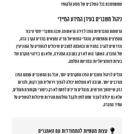
שמתחשבת בכל השלבים של מסע הלקוח?
ניהול משברים בעידן המידע המיידי
הרשתות החברתיות הפכו לזירה הראשונה שבה משברי יחסי ציבור
מתפרצים ומתפתחים. מנהלי הסושיאל מדיה נמצאים בחזית הקרב הזה,
ונדרשים להגיב במהירות ובחוכמה למצבים שיכולים להשפיע על המוניטין
של החברה. האתגר הוא לא רק בתגובה המהירה, אלא גם בזיהוי מוקדם של
בעיות פוטנציאליות ובמניעת הסלמה.
הכלים לניהול משברים הפכו מתקדמים יותר, אבל גם המשברים עצמם הפכו
מורכבים יותר. תגובה לא מוצלחת יכולה להפוך ויראלית תוך דקות, ולגרום
נזק שיימשך חודשים. מנהלים צריכים לפתח לא רק כישורי תקשורת מעולים,
אלא גם יכולת לעבוד תחת לחץ ולקבל החלטות מהירות שיכולות להשפיע על
עתיד החברה.
עצות מעשיות להתמודדות עם האתגרים