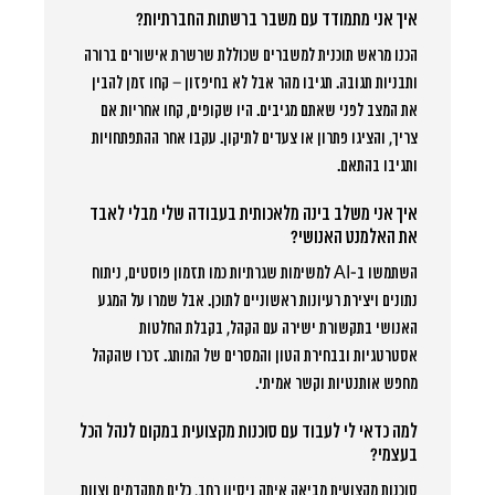
איך אני מתמודד עם משבר ברשתות החברתיות?
הכנו מראש תוכנית למשברים שכוללת שרשרת אישורים ברורה
ותבניות תגובה. תגיבו מהר אבל לא בחיפזון – קחו זמן להבין
את המצב לפני שאתם מגיבים. היו שקופים, קחו אחריות אם
צריך, והציגו פתרון או צעדים לתיקון. עקבו אחר ההתפתחויות
ותגיבו בהתאם.
איך אני משלב בינה מלאכותית בעבודה שלי מבלי לאבד
את האלמנט האנושי?
השתמשו ב-AI למשימות שגרתיות כמו תזמון פוסטים, ניתוח
נתונים ויצירת רעיונות ראשוניים לתוכן. אבל שמרו על המגע
האנושי בתקשורת ישירה עם הקהל, בקבלת החלטות
אסטרטגיות ובבחירת הטון והמסרים של המותג. זכרו שהקהל
מחפש אותנטיות וקשר אמיתי.
למה כדאי לי לעבוד עם סוכנות מקצועית במקום לנהל הכל
בעצמי?
סוכנות מקצועית מביאה איתה ניסיון רחב, כלים מתקדמים וצוות