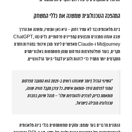
המהפכה הטכנולוגית שמשנה את כללי המשחק
בינה מלאכותית כבר לא עתיד רחוק – היא כאן ועכשיו, ומשנה את הדרך
שבה אנחנו מתכננים ומבצעים קמפיינים פרסומיים. כלים כמו ChatGPT,
Midjourney ו-Claude מאפשרים ליצור תוכן איכותי במהירות חסרת
תקדים, בעוד שפלטפורמות הפרסום עצמן משתמשות באלגוריתמים
מתקדמים יותר מתמיד כדי לזהות ולהגיע לקהלי היעד הרלוונטיים.
“השינוי הגדול ביותר שאנחנו רואים ב-2025 הוא המעבר מפרסום
המוני לפרסום היפר-מותאם אישית. כל צרכן מקבל חוויה שונה,
מותאמת בדיוק לצרכים ולהעדפות שלו” – מנהל שיווק בחברת
טכנולוגיה מובילה בישראל.
הנתונים מדברים בעד עצמם: עסקים שמשתמשים בכלי בינה מלאכותית