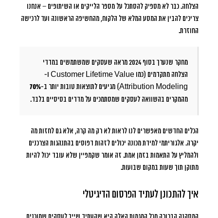
הצלחה. כבר לא מספיק להסתכל על מספר הלייקים או השיתופים – אנחנו
צריכים להבין את המסע המלא של הלקוח, מהחשיפה הראשונה ועד לרכישה
החוזרת.
מחקר שנערך בסוף 2024 מראה שעסקים שמשתמשים במדדי
הצלחה מתקדמים (כמו Customer Lifetime Value ו-
Attribution Modeling) מגיעים לתוצאות טובות יותר ב-
70%
מהמקרים בהשוואה לעסקים שמסתמכים על מדדים בסיסיים בלבד.
הכלים החדשים מאפשרים לנו לראות לא רק מה קרה, אלא גם לחזות מה
יקרה. אלגוריתמי למידת מכונה יכולים לזהות דפוסים בהתנהגות הצרכנים
ולהמליץ על התאמות בזמן אמת. זה אומר שקמפיין שלא עובד יכול להיות
מתוקן תוך שעות במקום שבועות.
איך להתכונן לעתיד הפרסום הדיגיטלי
המסקנה הברורה מכל המגמות האלה היא שהעתיד שייך לעסקים שמוכנים