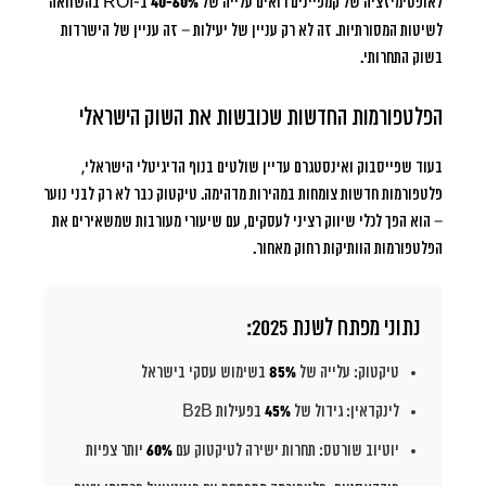
לאופטימיזציה של קמפיינים רואים עלייה של
40-60%
ב-ROI בהשוואה
לשיטות המסורתיות. זה לא רק עניין של יעילות – זה עניין של הישרדות
בשוק התחרותי.
הפלטפורמות החדשות שכובשות את השוק הישראלי
בעוד שפייסבוק ואינסטגרם עדיין שולטים בנוף הדיגיטלי הישראלי,
פלטפורמות חדשות צומחות במהירות מדהימה. טיקטוק כבר לא רק לבני נוער
– הוא הפך לכלי שיווק רציני לעסקים, עם שיעורי מעורבות שמשאירים את
הפלטפורמות הוותיקות רחוק מאחור.
נתוני מפתח לשנת 2025:
טיקטוק: עלייה של
85%
בשימוש עסקי בישראל
לינקדאין: גידול של
45%
בפעילות B2B
יוטיוב שורטס: תחרות ישירה לטיקטוק עם
60%
יותר צפיות