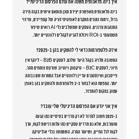
איך בינה מלאכותית משנה את עולם הפרסום הדיגיטלי?
בינה מלאכותית מאפשרת יצירת תוכן מותאם אישית בקנה מידה
גדול, ניתוח נתונים מתקדם לאופטימיזציה של קמפיינים, וחיזוי
התנהגות צרכנים. העסקים שמשלבים כלי AI רואים שיפור
משמעותי ב-ROI ויכולת להגיע לקהלים רלוונטיים יותר.
איזה פלטפורמות כדאי לי להשקיע בהן ב-2025?
התשובה תלויה בקהל היעד שלכם. לעסקים B2B – לינקדאין
חיוני. לעסקים B2C – טיקטוק ויוטיוב שורטס צומחים מהר.
פייסבוק ואינסטגרם עדיין רלוונטיים אבל התחרות שם גבוהה
יותר. המפתח הוא לבחור 2-3 פלטפורמות ולהשקיע בהן באופן
עמוק במקום להתפזר.
איך אני יודע אם הפרסום הדיגיטלי שלי עובד?
ב-2025 חשוב למדוד לא רק מדדים בסיסיים כמו הגעה
ומעורבות, אלא גם מדדים עסקיים כמו עלות רכישת לקוח, ערך
לקוח לכל החיים, ושיעור המרה. השתמשו בכלי אנליטיקה