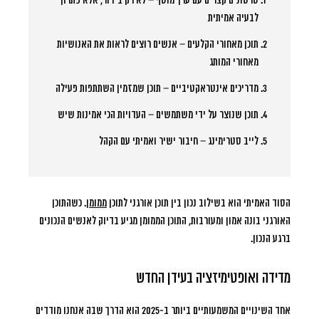
סרטונים קצרים עם ערך מוסף
– לא רק בידור, אלא פתרון
לבעיה אמיתית
תוכן מאחורי הקלעים
– אנשים רוצים לראות את האנושיות
מאחורי המותג
מדריכים אינטראקטיביים
– תוכן שמזמין השתתפות פעילה
תוכן שנוצר על ידי משתמשים
– העדויות הכי אמינות שיש
לייב סטרימינג
– חיבור ישיר ואמיתי עם הקהל
הסוד האמיתי הוא בשילוב נכון בין תוכן אורגני לתוכן
ממומן
. כשהתוכן
האורגני בונה אמון ומעורבות, התוכן הממומן מגיע בדיוק לאנשים הנכונים
ברגע הנכון.
מדידה ואופטימיזציה בעידן החדש
אחד השינויים המשמעותיים ביותר ב-2025 הוא הדרך שבה אנחנו מודדים