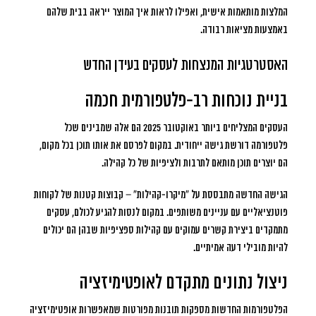
המלצות מותאמות אישית, ואפילו לראות איך המוצר ייראה בבית שלהם
באמצעות מציאות רבודה.
האסטרטגיות המנצחות לעסקים בעידן החדש
בניית נוכחות רב-פלטפורמית חכמה
העסקים המצליחים ביותר באוקטובר 2025 הם אלה שמבינים שכל
פלטפורמה דורשת גישה ייחודית. במקום לפרסם את אותו תוכן בכל מקום,
הם יוצרים תוכן מותאם לתרבות ולציפיות של כל קהילה.
הגישה החדשה מתבססת על “מיקרו-קהילות” – קבוצות קטנות של לקוחות
פוטנציאליים עם עניינים משותפים. במקום לנסות להגיע לכולם, עסקים
מתמקדים ביצירת קשרים עמוקים עם קהילות ספציפיות שבהן הם יכולים
להיות מובילי דעה אמיתיים.
ניצול נתונים מתקדם לאופטימיזציה
הפלטפורמות החדשות מספקות תובנות מפורטות שמאפשרות אופטימיזציה