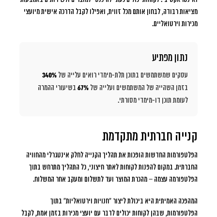
מציאות רבודה, לבחון אותם מכל זווית, ואפילו לקבל הדרכה אישית מיועצי
מכירות וירטואליים.
נתון מפתיע
עסקים שמשתמשים בתוכן תלת-מימדי רואים עלייה של
340%
בזמן השהייה של המשתמשים ועלייה של
67%
בשיעורי ההמרה
לעומת תוכן דו-מימדי מסורתי.
קנייה חברתית מתקדמת
הפלטפורמות החדשות הופכות את תהליך הקנייה לחלק אינטגרלי מהחוויה
החברתית. במקום להפנות לקוחות לאתר חיצוני, כל התהליך מתרחש בתוך
הפלטפורמה עצמה – מהכרת המוצר ועד לתשלום ומעקב אחר המשלוח.
המהפכה האמיתית היא ביכולת ליצור “חנויות וירטואליות” בתוך
הפלטפורמות, שבהן לקוחות יכולים לדבר עם יועצי מכירות בזמן אמת, לקבל