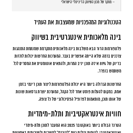
– מחקר של מכון השיווק הדיגיטלי הישראלי
הטכנולוגיות המהפכניות שמעצבות את העתיד
בינה מלאכותית אינטגרטיבית בשיווק
פלטפורמות הדור הבא משלבות בינה מלאכותית מתקדמת שמנתחת התנהגות
צרכנים ברמה שלא הייתה אפשרית בעבר. המערכות החדשות יכולות לחזות
בדיוק של 89% איזה תוכן יניב המרות, ולהתאים אוטומטית את המסרים לכל
משתמש בנפרד.
החדשנות הגדולה ביותר היא יכולת הפלטפורמות ליצור תוכן דינמי בזמן
אמת. במקום להעלות פוסט אחד לכל הקהל, המערכת יוצרת גרסאות שונות
של אותו תוכן, מותאמות לפרופיל הפסיכולוגי של כל צופה.
חוויות אינטראקטיביות ותלת-מימדיות
הטרנד הבולט ביותר באוקטובר 2025 הוא המעבר לתוכן תלת-מימדי
ואינטראקטיבי. לקוחות יכולים כעת “להיכנס” למוצרים ולשירותים באמצעות