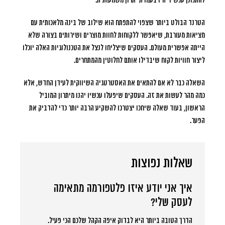
להתכונן עכשיו יהיו בעמדת יתרון משמעותית.
הטרנד הבולט ביותר שצפוי להתפתח הוא שילוב של בינה מלאכותית עם
מציאות מעורבת, שיאפשר ללקוחות לחוות מוצרים ושירותים בצורה שלא
הייתה אפשרית מעולם. העסקים שיצליחו לנצל את הטכנולוגיות האלה יוכלו
ליצור חוויות לקוח שיבדילו אותם לחלוטין מהמתחרים.
השאלה כבר לא אם להתאים את האסטרטגיה השיווקית לעידן החדש, אלא
כמה מהר לעשות את זה. העסקים שיפעלו עכשיו יהנו מיתרון המוביל
הראשון, בעוד שאלה שיחכו יצטרכו להשקיע הרבה יותר כדי להדביק את
הפער.
שאלות נפוצות
איך אני יודע איזו פלטפורמה מתאימה
לעסק שלי?
הדרך הטובה ביותר היא לבדוק איפה הקהל שלכם הכי פעיל.