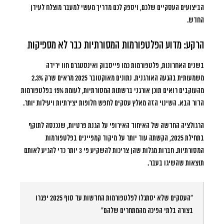
הביצועים העסקיים שלכם, ויספק לכם מדריך מעשי למעבר מוצלח לעידן
החדש.
הרקע: מדוע הפלטפורמות המסורתיות כבר לא מספיקות
בשנים האחרונות, פלטפורמות כמו פייסבוק ואינסטגרם חוו ירידה
משמעותית בהגעה האורגנית. נתונים מאוקטובר 2025 מראים שרק
2.3%
מהעוקבים
רואים תוכן אורגני ברשתות המסורתיות, לעומת 15% בפלטפורמות
הדור הבא. השינוי הזה מאלץ עסקים לחפש חלופות יצירתיות ויעילות יותר.
הרגולציה החדשה של האיחוד האירופי על הגנת פרטיות, שנכנסה לתוקף
בתחילת 2025, הקשתה עוד יותר על מיקוד קמפיינים בפלטפורמות
המסורתיות. חברות מגלות שהן צריכות להשקיע פי 3 יותר כדי להגיע לאותם
תוצאות שהשיגו בעבר.
“העסקים שלא יסתגלו לפלטפורמות החדשות עד סוף 2025 יפגרו
בצורה בלתי הפיכה מהמתחרים שלהם”