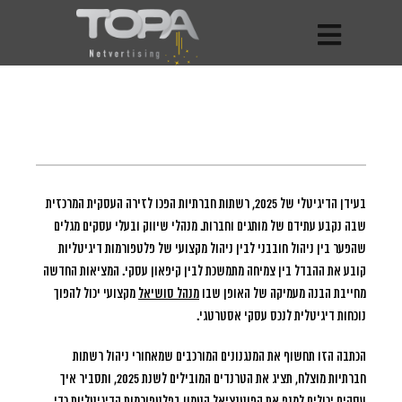
בעידן הדיגיטלי של 2025, רשתות חברתיות הפכו לזירה העסקית המרכזית
שבה נקבע עתידם של מותגים וחברות.
מנהלי שיווק ובעלי עסקים מגלים
שהפער בין ניהול חובבני לבין ניהול מקצועי של פלטפורמות דיגיטליות
קובע את ההבדל בין צמיחה מתמשכת לבין קיפאון עסקי. המציאות החדשה
מחייבת הבנה מעמיקה של האופן שבו
מנהל סושיאל
מקצועי יכול להפוך
נוכחות דיגיטלית לנכס עסקי אסטרטגי.
הכתבה הזו תחשוף את המנגנונים המורכבים שמאחורי ניהול רשתות
חברתיות מוצלח, תציג את הטרנדים המובילים לשנת 2025, ותסביר איך
עסקים יכולים למנף את הפוטנציאל הטמון בפלטפורמות הדיגיטליות כדי