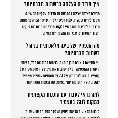
איך מודדים הצלחה ברשתות חברתיות?
מדידת הצלחה צריכה להתבסס על מדדים עסקיים ממשיים:
מספר לידים שנוצרו, עלות רכישת לקוח, שיעור המרה מרשתות
חברתיות למכירות, וערך חיי הלקוח. מדדי מעורבות כמו לייקים
ותגובות חשובים, אבל הם אמצעי ולא מטרה.
מה התפקיד של בינה מלאכותית בניהול
רשתות חברתיות?
AI מסייעת ביצירת תוכן מותאם, בניתוח התנהגות קהל, בזיהוי
הזמנים האופטימליים לפרסום, ובאופטימיזציה אוטומטית של
קמפיינים. השילוב הנכון של AI עם מומחיות אנושית מאפשר
להשיג תוצאות טובות יותר בפחות זמן ובעלות נמוכה יותר.
למה כדאי לעבוד עם סוכנות מקצועית
במקום לנהל בעצמי?
סוכנות מקצועית מביאה ניסיון מצטבר מעבודה עם עשרות