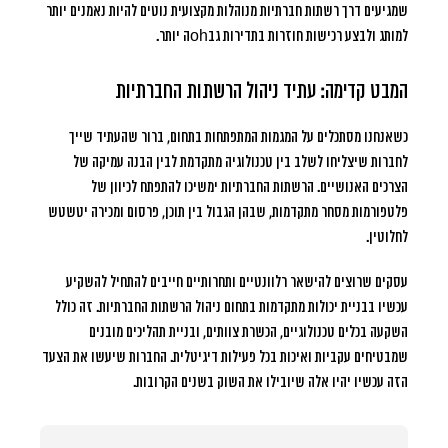
שמגיעים דרך רשתות חברתיות מנוהלות מקצועית נוטים להיות נאמנים יותר
למותג ולבצע רכישות חוזרות בתדירות גבohה יותר.
המבט קדימה: עתיד ניהול הרשתות החברתיות
כשאנחנו מסתכלים על המגמות המתפתחות בתחום, ברור שהעתיד שייך
לחברות שיצליחו לשלב בין טכנולוגיה מתקדמת לבין הבנה עמיקה של
הצרכים האנושיים. הרשתות החברתיות ימשיכו להתפתח לכיוון של
פלטפורמות מסחר מתקדמות, שבהן הגבול בין תוכן, פרסום ומכירה יטשטש
לחלוטין.
עסקים שרוצים להישאר רלוונטיים ותחרותיים חייבים להתחיל להשקיע
עכשיו בבניית יכולות מתקדמות בתחום ניהול הרשתות החברתיות. זה כולל
השקעה בכלים טכנולוגיים, הכשרת צוותים, ובניית תהליכים מובנים
שמבטיחים עקביות ואיכות בכל פעילות דיגיטלית. החברות שיעשו את הצעד
הזה עכשיו יהיו אלה שיובילו את השוק בשנים הקרובות.