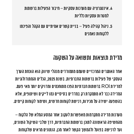
אינטגרציה עם מערכות עסקיות
– חיבור הפעילות ברשתות
למטרות עסקיות כלליות
ניהול קהילה פעיל
– בניית קשרים אמיתיים עם הקהל והפיכתו
ללקוחות נאמנים
מדידת תוצאות ותשואה על השקעה
אחד האתגרים המרכזיים שעמם מתמודדים מנהלי שיווק הוא הוכחת הערך
העסקי של פעילות ברשתות החברתיות. בשנת 2025, הכלים והמתודולוגיות
למדידת ROI ברשתות חברתיות הפכו מתוחכמים ומדויקים יותר מאי פעם.
המדידה כבר לא מתמקדת רק במדדים בסיסיים כמו לייקים ושיתופים, אלא
בהשפעה ישירה על מכירות, רכישת לקוחות חדשים, ושימור לקוחות קיימים.
מערכות מדידה מתקדמות מאפשרות לעקוב אחר המסע המלא של הלקוח –
מהחשיפה הראשונה לתוכן ברשתות החברתיות, דרך שלבי השיקול השונים,
ועד לרכישה בפועל ולהמשך הקשר לאחר מכן. הנתונים מראים שלקוחות