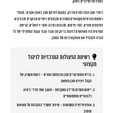
במהירות לשינויים בשוק.
ניסויי תוכן הפכו למדע מדויק. במקום לפרסם תוכן באופן אקראי, מנהלי
רשתות חברתיות מקצועיים מתכננים ומבצעים ניסויים מבוקרים שבודקים
פורמטים שונים, זמני פרסום, סגנונות כתיבה וסוגי ויזואלים. הגישה
המדעית הזו מאפשרת לזהות בדיוק מה עובד עבור הקהל הספציפי של כל
חברה ולהכפיל את האפקטיביות של התוכן.
רשימת הפעולות המרכזיות לניהול
מקצועי
בניית אסטרטגיית תוכן מבוססת נתונים
– ניתוח מעמיק של
הקהל ויצירת תוכן מותאם
יישום מערכת מדידה מתקדמת
– מעקב אחר מדדי ביצוע
רלוונטיים ומשמעותיים
אופטימיזציה מתמשכת
– שיפור מתמיד בהתבסס על תוצאות
ומשוב