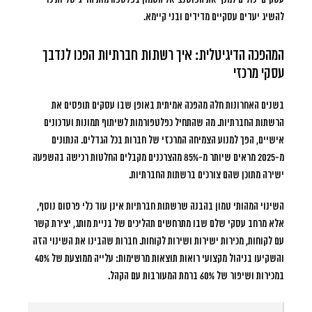
להשיג יעדים עסקיים מדידים ובני קיימא.
המהפכה הדיגיטלית: איך רשתות חברתיות הפכו לנדבך
עסקי מרכזי
בשנים האחרונות חלה מהפכה אמיתית באופן שבו עסקים תופסים את
הרשתות החברתיות. מה שהתחיל כפלטפורמות לשיתוף תמונות ועדכונים
אישיים, הפך למנוע הצמיחה המרכזי של חברות בכל הגדלים. הנתונים
מ-2025 מראים שיותר מ-85% מהצרכנים מקבלים החלטות רכישה בהשפעה
ישירה מתוכן שהם צורכים ברשתות החברתיות.
השינוי המהותי טמון בהבנה שרשתות חברתיות אינן עוד כלי פרסום נוסף,
אלא מרחב עסקי שלם שבו מתרחשים תהליכים של בניית מותג, יצירת קשר
עם לקוחות, מכירות ישירות ושירות לקוחות. חברות שהבינו את השינוי הזה
והשקיעו בניהול מקצועי רואות תוצאות מרשימות: עלייה ממוצעת של 40%
במכירות ושיפור של 60% ברמת המעורבות עם הקהל.