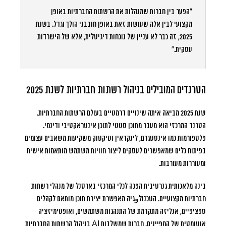
“הפער בין חברות שמנהלות את הרשתות החברתיות באופן
מקצועי לבין אלה שעושות זאת באופן חובבני הולך וגדל. בשנת
2025, זה כבר לא עניין של נוכחות דיגיטלית, אלא של הישרדות
עסקית.”
הטרנדים המובילים בניהול רשתות חברתיות לשנת 2025
שנת 2025 מביאה איתה שינויים דרמטיים בעולם הרשתות החברתיות.
הטרנד המרכזי הוא מעבר מתוכן סטטי לתוכן אינטראקטיבי ודינמי.
פלטפורמות כמו אינסטגרם, לינקדאין וטיקטוק משקיעות משאבים עצומים
בפיתוח כלים שמאפשרים לעסקים ליצור חוויות משתמש מותאמות אישית
ומעוררות מעורבות.
בינה מלאכותית גנרטיבית הפכה לכלי המרכזי בארסנל של מנהלי רשתות
חברתיות מקצועיים. הטכנולوגיה מאפשרת יצירת תוכן מותאם לקהלים
ספציפיים, אנליזה מתקדמת של התנהגות משתמשים, ואופטימיזציה
אוטומטית של קמפיינים. חברות שמשלבות AI בניהול הרשתות החברתיות