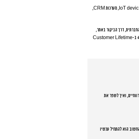
העסקים החכמים כבר מתחילים להכין את עצמם לגל הבא של חידושים במדידה. זה כולל השקעה בכלים שמשלבים נתונים מ-IoT devices, מערכות CRM,
רואה פוסט ברשת החברתית, דרך הביקור באתר,
החברות שמצליחות לחבר את כל הנקודות האלה רואות שיפור של עד 45% ב-Customer Lifetime
ווחיים, ואיך לשפר את
 רק אחרי 2-3 חודשים של איסוף נתונים. החשוב הוא להתחיל עכשיו