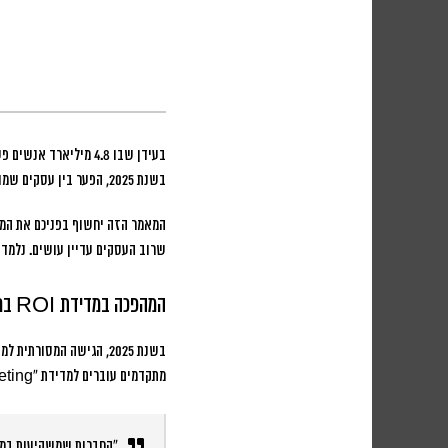
בעידן שבו 4.8 מיליארד אנשים פעילים ברשתות החברתיות, עסקים מבזבזים מיליארדי שקלים על פעילות שיווקית ללא יכולת מדידה אמיתית של התוצאות.
בשנת 2025, הפער בין עסקים שמודדים נכון לבין אלה שמנחשים הולך ומתרחב, כאשר הראשונים רושמים צמיחה של עד 300% בתשואה על ההשקעה השיווקית.
המאמר הזה יחשוף בפניכם את המת
שרוב העסקים עדיין עושים. נלמד
המהפכה במדידת ROI ברשתות החברתיות
בשנת 2025, הגישה המסו
מתקדמים עוברים למדידת “Attribution Marketing” – מתודולוגיה שמתחקה אחר המסע המלא של הלקוח מהחשיפה הראשונה ועד לרכישה.