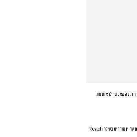
כזים ומנותחים יחד. זה מאפשר לראות את
מחקר שנערך בתחילת 2025 מראה ש-73% מהעסקים עדיין מודדים בעיקר Reach