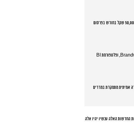
זה תלוי בגודל העסק ובמורכבות הפעילות. עסקים קטנים יכולים להתחיל עם כלים בסיסיים, אבל עסקים שמשקיעים מעל 50,000 שקל בחודש בפרסום
הכלים החיוניים כוללים Google Analytics 4, Meta Business Suite, כלי Social Listening כמו Brandwatch, ופלטפורמת BI
דה אמיתית מתמקדת במדדים
ת החדשות האלה עכשיו יהיו אלה