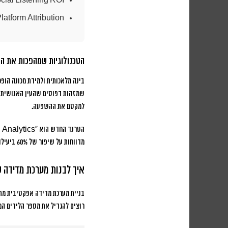
cial Listening ROI
atform Attribution
הטכנולוגיות שמהפכות את ה
שמזהות דפוסים שהעין האנושית לא 
למקסם את ההשפעה.
הטרנד החדש הוא “Predictive Social Analytics” – מערכות שלא רק מודדות מה קרה, אלא מנבאות מה יקרה.
מדווחות על שיפור של 60% ביעילות הקמפיינים ועל חיסכון של 35% בתקציב הפרסום.
איך לבנות מערכת מדידה 
רוצים להגדיל את מספר הלידים המתאימים ב-25% תוך 3 חודשים, עם עלות רכישה של 