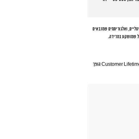
ם הדיגיטליים, ואלגוריתמים שמנבאים
במקום להתמקד ב”Vanity Metrics” כמו מספר עוקבים, המדדים החדשים מתמקדים בערך עסקי אמיתי. Customer Lifetime Value (CLV) הופך