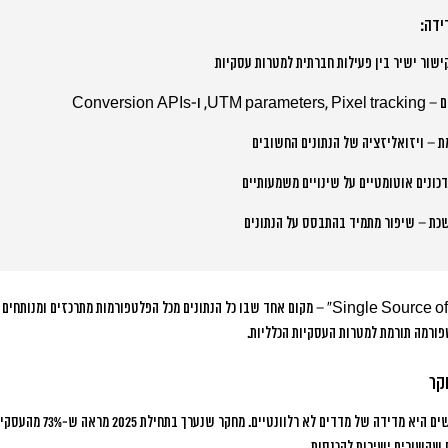
ידה:
ישור ישיר בין פעילות חברתית למטרות עסקיות
ם
– UTM parameters, Pixel tracking, ו-Conversion APIs
ת
– ויזואליזציה של הנתונים החשובים
כונים אוטומטיים על שינויים משמעותיים
שכת
– שיפור מתמיד בהתבסס על הנתונים
החלק הקריטי הוא יצירת “Single Source of Truth” – מקום אחד שבו כל הנתונים מכל הפלטפורמות מתר
פורמה תורמת למטרות העסקיות הכלליות.
קר
ים היא מדידה של מדדים לא רלוונטיים.