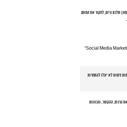
וכן שלכם היום, לחקור את המותג
השנה הזו מביאה איתה שינויים דרמטיים בדרך שבה אנחנו מודדים הצלחה במדיה החברתית. הטרנד המרכזי הוא מעבר מ”Social Media Marketing”
ות פשוט לא יוכלו להתחרות
מותג, אלא גם את הרגש, ההקשר, והכוונות