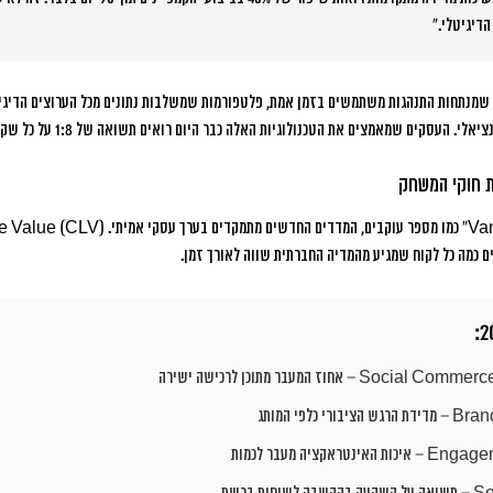
דיגיטלי.”
הכלים החדשים כוללים מערכות AI שמנתחות התנהגות משתמשים בזמן אמת, פלטפורמות שמשלבות נתונים מכל הערוצי
ציאלי.
העסקים שמאמצים את הטכנולוגיות האלה כבר היום רואים תשואה של 1:8 על כל שקל שמושקע במדידה.
 חוקי המשחק
 כמה כל לקוח שמגיע מהמדיה החברתית שווה לאורך זמן.
Social Commerce
– אחוז המעבר מתוכן לרכישה ישירה
Bran
– מדידת הרגש הציבורי כלפי המותג
Engagem
– איכות האינטראקציה מעבר לכמות