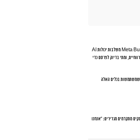
בינה מלאכותית ולמידת מכונה הופכים למנועי המדידה החדשים. פלטפורמות כמו Google Analytics 4 ו-Meta Business Suite משלבות יכולות AI
וחיים, ומתי בדיוק לפרסם כדי
שמשתמשות בכלים האלה
 אפקטיבית מתחילה בהגדרת יעדים עסקיים ברורים. במקום לומר “אנחנו רוצים יותר engagement”, עסקים מתקדמים מגדירים: “אנחנו