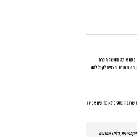
 פעם אותה תחושה מוכרת –
 אתם מכירים את התחושה הזו, אתם לא לבד. בעולם הפרסום הדיגיטלי של 2025, הפער בין מה שאנחנו מצפים לקבל למה
 שרוב העסקים לא מגיעים אפילו
20,00 שקל במכירות. כשבדקנו יחד את הקמפיינים, גילינו שהבעיה