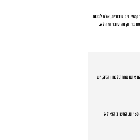
קמפיינים שבורים, אלא לבנות
ת בדיוק מה עובד ומה לא.
 להיות לפחות 3:1, כלומר על כל שקל שאתם משקיעים אתם צריכים לקבל בחזרה 3 שקל. אם אתם מתחת לנתון הזה, יש
עם גישה מקצועית ונכונה, שיפורים ראשונים נראים כבר תוך 2-3 שבועות. שיפור משמעותי וקבוע מתחיל להיראות תוך 60-90 יום. החשוב הוא לא