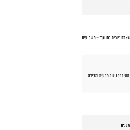
אתם “יורים בחושך” – משקיעים
ים שעסקים שעברו לניהול מקצועי של קמפיינים דיגיטליים ראו שיפור של 150% ב-ROI תוך 90 יום. הסיבה? גישה מדעית ומדידה