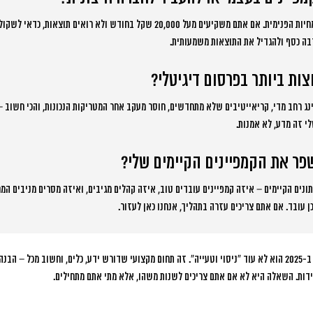
ים מעל 20,000 שקל בחודש ולא רואים תוצאות, כדאי לשקול עבודה עם מומחים.
רבה כסף ולהגדיל את התוצאות משמעותית.
ות ביותר בפרסום דיגיטלי?
נג רחב מדי, קריאייטיבים שלא מתחדשים, חוסר מעקב אחר המטריקות הנכונות, והכי חשוב –
י זה מדע, לא אמנות.
שפר את הקמפיינים הקיימים שלי?
ונים הקיימים – איזה קמפיינים עובדים טוב, איזה קהלים מגיבים, ואיזה מסרים מניבים המר
 עובד. אם אתם צריכים עזרה בתהליך, אנחנו כאן לעזור.
בסופו של דבר, הפרסום הדיגיטלי ב-2025 הוא לא עוד “ניסוי וטעייה”. זה תחום מקצועי שדורש ידע, כלים, וחשוב 
דות. השאלה היא לא אם אתם צריכים לשנות משהו, אלא מתי אתם מתחילים.