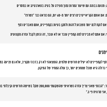
תנועה גבוהה עם שיעור המרות נמוך מעידה על בעיה בטארגטינג או במסרים
אם אותם הקריאייטיבים רצים יותר מ-60 יום, הם כנראה כבר “נשרפו”
ם לוקח לכם יותר משבוע לזהות ולתקן בעיות בקמפיינים, אתם מאבדים כסף
אם אתם לא מבינים למה קמפיין עובד או לא עובד, זה הזמן לקבל עזרה מקצועית
מנים
ף לקמפיינים לא יעילים חודשים שלמים. התוצאה? לא רק בזבוז תקציב, אלא גם פגיעה במונ
 גדולה היא שככל שמחכים יותר, כך עולה המחיר של התיקון
.
י מרוויח פי 3.”