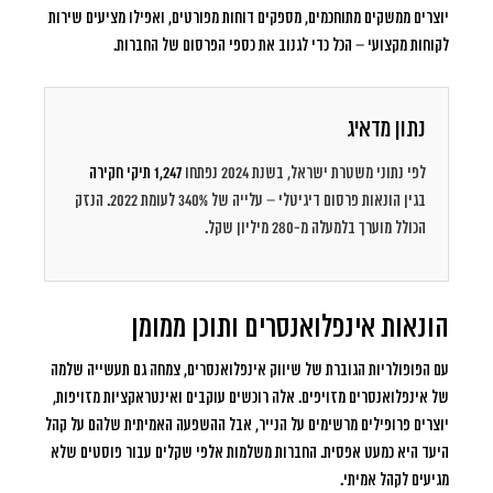
יוצרים ממשקים מתוחכמים, מספקים דוחות מפורטים, ואפילו מציעים שירות
לקוחות מקצועי – הכל כדי לגנוב את כספי הפרסום של החברות.
נתון מדאיג
לפי נתוני משטרת ישראל, בשנת 2024 נפתחו
1,247 תיקי חקירה
בגין הונאות פרסום דיגיטלי – עלייה של 340% לעומת 2022. הנזק
הכולל מוערך בלמעלה מ-280 מיליון שקל.
הונאות אינפלואנסרים ותוכן ממומן
עם הפופולריות הגוברת של שיווק אינפלואנסרים, צמחה גם תעשייה שלמה
של אינפלואנסרים מזויפים. אלה רוכשים עוקבים ואינטראקציות מזויפות,
יוצרים פרופילים מרשימים על הנייר, אבל ההשפעה האמיתית שלהם על קהל
היעד היא כמעט אפסית. החברות משלמות אלפי שקלים עבור פוסטים שלא
מגיעים לקהל אמיתי.