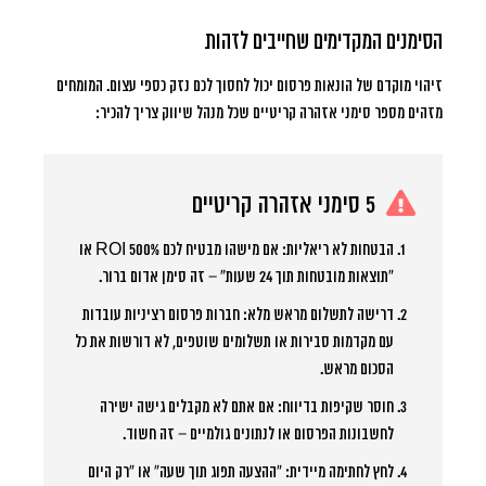
הסימנים המקדימים שחייבים לזהות
זיהוי מוקדם של הונאות פרסום יכול לחסוך לכם נזק כספי עצום. המומחים
מזהים מספר סימני אזהרה קריטיים שכל מנהל שיווק צריך להכיר:
5 סימני אזהרה קריטיים
הבטחות לא ריאליות:
אם מישהו מבטיח לכם 500% ROI או
“תוצאות מובטחות תוך 24 שעות” – זה סימן אדום ברור.
דרישה לתשלום מראש מלא:
חברות פרסום רציניות עובדות
עם מקדמות סבירות או תשלומים שוטפים, לא דורשות את כל
הסכום מראש.
חוסר שקיפות בדיווח:
אם אתם לא מקבלים גישה ישירה
לחשבונות הפרסום או לנתונים גולמיים – זה חשוד.
לחץ לחתימה מיידית:
“ההצעה תפוג תוך שעה” או “רק היום