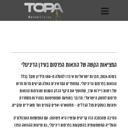
המציאות הקשה של הונאות הפרסום בעידן הדיגיטלי
בשנת 2024, חברות ישראליות איבדו למעלה מ-180 מיליון שקל בגלל
הונאות בפרסום הדיגיטלי.
המספרים המדאיגים האלה מגיעים מדוח חדש
של רשות ניירות ערך, שחושף את היקף הנזק העצום שגורמות הונאות
פרסום למשק הישראלי. מדובר בתופעה שמתפשטת במהירות מסחררת
ופוגעת בעסקים מכל הגדלים – מסטארט-אפים קטנים ועד תאגידים ענקיים.
הסיבה שהכתבה הזו קריטית עכשיו היא פשוטה: עם התפתחות הטכנולוגיה
והעלייה המשמעותית בהשקעות בפרסום דיגיטלי, גם שיטות ההונאה הפכו