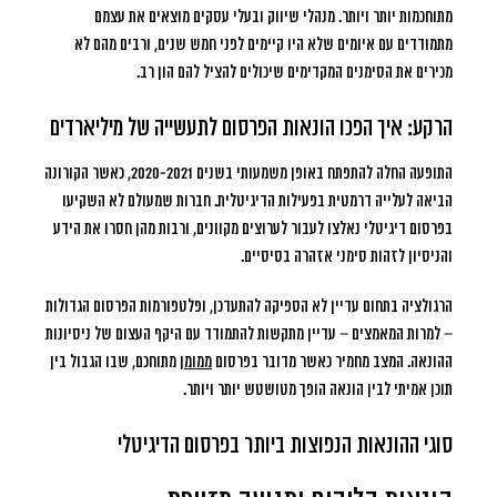
מתוחכמות יותר ויותר. מנהלי שיווק ובעלי עסקים מוצאים את עצמם
מתמודדים עם איומים שלא היו קיימים לפני חמש שנים, ורבים מהם לא
מכירים את הסימנים המקדימים שיכולים להציל להם הון רב.
הרקע: איך הפכו הונאות הפרסום לתעשייה של מיליארדים
התופעה החלה להתפתח באופן משמעותי בשנים 2020-2021, כאשר הקורונה
הביאה לעלייה דרמטית בפעילות הדיגיטלית. חברות שמעולם לא השקיעו
בפרסום דיגיטלי נאלצו לעבור לערוצים מקוונים, ורבות מהן חסרו את הידע
והניסיון לזהות סימני אזהרה בסיסיים.
הרגולציה בתחום עדיין לא הספיקה להתעדכן, ופלטפורמות הפרסום הגדולות
– למרות המאמצים – עדיין מתקשות להתמודד עם
היקף העצום של ניסיונות
ההונאה
. המצב מחמיר כאשר מדובר בפרסום
ממומן
מתוחכם, שבו הגבול בין
תוכן אמיתי לבין הונאה הופך מטושטש יותר ויותר.
סוגי ההונאות הנפוצות ביותר בפרסום הדיגיטלי