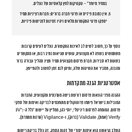
במחיר מיוחד” – טקטיקות לחץ קלאסיות של נוכלים.
אין כתובת פיזית או פרטי חברה ברורים:
חברות רציניות תמיד
יספקו פרטי התקשרות מלאים ויהיו זמינות לפגישות פיזיות.
נוסף על כך, חשוב לשים לב לאיכות התקשורת. נוכלים לעיתים קרובות
משתמשים בשפה לא מקצועית, עושים שגיאות כתיב רבות, או מתקשרים
בשעות לא סבירות.
חברת פרסום מקצועית תמיד תציג תהליך עבודה ברור
ומובנה
, תסביר את השיטות שלה, ותיתן לכם זמן לחשוב ולהתייעץ.
אסטרטגיות הגנה מתקדמות
ההגנה מפני הונאות פרסום דורשת גישה מערכתית ומקצועית. החברות
המובילות בישראל פיתחו פרוטוקולים מתוחכמים לבדיקה ואימות של ספקי
פרסום. המומחה לפרסום דיגיטלי, יוסי כהן, ממליץ על יישום “כלל ה-3V”:
Verify (אמת), Validate (בדוק), ו-Vigilance (ערנות מתמדת).
השלב הראשון הוא אימות יסודי של זהות הספק. זה כולל בדיקת רישום