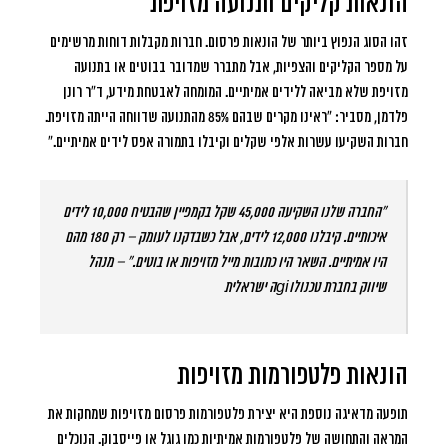
הונאות קליקים ותנועה מזויפת
זהו הסוג הנפוץ ביותר של הונאות פרסום. חברות מקבלות דוחות מרשימים
על מספר הקליקים והצפיות, אבל מתברר שמדובר בבוטים או בתנועה
מזויפת שלא מביאה ללידים אמיתיים. המומחה לאבטחת מידע, ד”ר רונן
פלדמן, מסביר: “ראינו מקרים שבהם 85% מהתנועה שדווחה הייתה מזויפת.
חברות השקיעו עשרות אלפי שקלים וקיבלו בתמורה אפס לידים אמיתיים.”
“החברה שלנו השקיעה 45,000 שקל בקמפיין שהבטיח 10,000 לידים
איכותיים. קיבלנו 12,000 לידים, אבל כשבדקנו לעומק – רק 180 מהם
היו אמיתיים. השאר היו כתובות מייל מזויפות או בוטים.” – מנהל
שיווק בחברת טכנולוgiה ישראלית
הונאות פלטפורמות מזויפות
תופעה מדאיגה נוספת היא יצירת פלטפורמות פרסום מזויפות שמחקות את
המראה והתחושה של פלטפורמות אמיתיות כמו גוגל או פייסבוק. הנוכלים