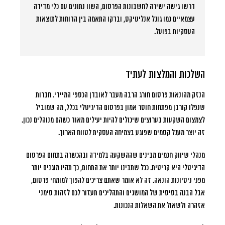
דרשו גישה ישירה לחשבונות הפרסום, השוו נתונים עם כלי מדידה
עצמאיים כמו גוגל אנליטיקס, ובדקו התאמה בין הדוחות לתוצאות
העסקיות בפועל.
השלכות והמלצות לעתיד
הנזק מהונאות פרסום חורג הרבה מעבר לאובדן הכספי המיידי. חברות
שנפלו קורבן מפתחות חוסר אמון בפרסום הדיגיטלי בכלל, מה שמוביל
לצמצום השקעות בערוצים שיכולים להיות יעילים מאוד כשהם מנוהלים נכון.
זה יוצר מעגל קסמים שפוגע בצמיחה העסקית לטווח הארוך.
מנהלי שיווק חכמים מבינים שההשקעה בלמידה ובהכשרה בתחום הפרסום
הדיגיטלי היא קריטית.
ככל שתבינו יותר את התחום, כך תהיו מוגנים יותר
מפני ניסיונות הונאה
. זה לא אומר שאתם צריכים להפוך למומחי פרסום,
אבל הבנה בסיסית של המושגים והתהליכים תעזור לכם לזהות סימני
אזהרה ולשאול את השאלות הנכונות.