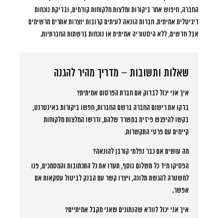
החברה, חיפוש אחר ביקורות ומלצות מלקוחות קודמים, ובדיקת נוכחות
דיגיטלית אמיתית. חברות הונאה לעיתים קרובות יוצרות אתרים מרשימים
אבל חדשים, ללא היסטוריה אמיתית או נוכחות ברשתות החברתיות.
שאלות ותשובות – מדריך מהיר להגנה
איך אני יכול לבדוק אם חברת הפרסום אמיתית?
בדקו את רישום החברה ברשם החברות, חפשו ביקורות באינטרנט,
בקשו להיפגש פיזית במשרד שלהם, ודרשו המלצות מלקוחות
קיימים עם פרטי התקשרות.
מה עושים אם כבר נפלתי קורבן להונאה?
הפסיקו מיד כל תשלום נוסף, תעדו את כל התכתובות והמסמכים, פנו
למשטרה להגשת תלונה, ויצרו קשר עם הבנק לביטול עסקאות אם
אפשר.
איך אני יכול לוודא שהנתונים שאני מקבל אמיתיים?