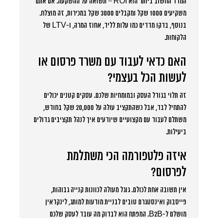
המדד החשוב ביותר הוא ROI – תשואה על ההשקעה. אם אתם
משקיעים 1000 שקל ומקבלים 3000 שקל במכירות, זה מוצלח.
בנוסף, בדקו מדדים כמו עלות לליד, אחוז המרה, ו-LTV של
הלקוחות.
האם כדאי לעבוד עם משרד פרסום או
לעשות הכל בעצמי?
זה תלוי בגודל העסק ובמומחיות שלכם. עסקים קטנים יכולים
להתחיל לבד, אבל כשהתקציב עולה על 20,000 שקל בחודש,
משתלם לעבוד עם מקצועיים שיודעים איך לנהל תקציבים גדולים
ביעילות.
איזה פלטפורמה הכי משתלמת
לפרסום?
אין תשובה אחת לכולם. גוגל מעולה לכוונות קנייה גבוהות,
פייסבוק ואינסטגרם טובים לבניית מודעות למותג, לינקדאין
מושלם ל-B2B. המפתח הוא לבדוק מה עובד לעסק שלכם