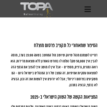
הסיפור שמאחורי כל תקציב פרסום מוצלח
דמיינו לעצמכם מנהל שיווק שיושב מול המחשב בשעה 23:00 בערב, מנסה
להבין איך 50,000 שקל נעלמו לו בחודש האחרון ללא תוצאות מדידות.
הוא
רואה נתונים, גרפים, מספרים – אבל אין לו מושג איך להפוך את הכסף הזה
לתוצאות עסקיות אמיתיות. זה המצב של רוב המנהלים בישראל היום – הם
משקיעים בפרסום דיגיטלי, אבל לא יודעים איך לעשות את זה נכון. הבעיה
לא בכסף, הבעיה בתכנון.
המציאות הקשה של השוק הישראלי ב-2025
השוק הישראלי השתנה באופן דרמטי בשנה האחרונה. עלויות הפרסום עלו