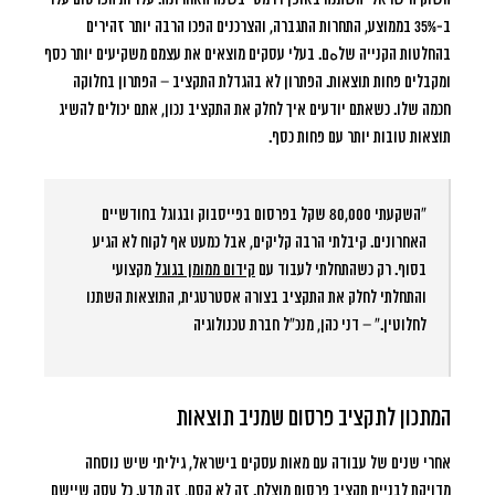
ב-
35% בממוצע
, התחרות התגברה, והצרכנים הפכו הרבה יותר זהירים
בהחלטות הקנייה שלهם. בעלי עסקים מוצאים את עצמם משקיעים יותר כסף
ומקבלים פחות תוצאות. הפתרון לא בהגדלת התקציב – הפתרון בחלוקה
חכמה שלו. כשאתם יודעים איך לחלק את התקציב נכון, אתם יכולים להשיג
תוצאות טובות יותר עם פחות כסף.
“השקעתי 80,000 שקל בפרסום בפייסבוק ובגוגל בחודשיים
האחרונים. קיבלתי הרבה קליקים, אבל כמעט אף לקוח לא הגיע
בסוף. רק כשהתחלתי לעבוד עם
קידום ממומן בגוגל
מקצועי
והתחלתי לחלק את התקציב בצורה אסטרטגית, התוצאות השתנו
לחלוטין.” – דני כהן, מנכ”ל חברת טכנולוגיה
המתכון לתקציב פרסום שמניב תוצאות
אחרי שנים של עבודה עם מאות עסקים בישראל, גיליתי שיש נוסחה
מדויקת לבניית תקציב פרסום מוצלח. זה לא קסם, זה מדע. כל עסק שיישם