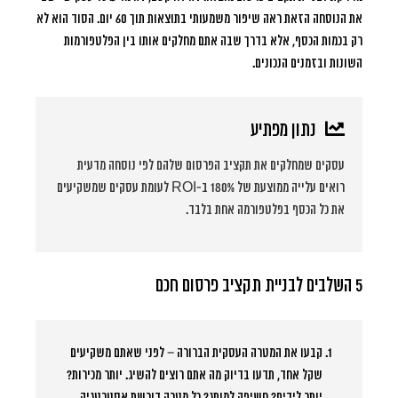
את הנוסחה הזאת ראה שיפור משמעותי בתוצאות תוך 60 יום. הסוד הוא לא
רק בכמות הכסף, אלא בדרך שבה אתם מחלקים אותו בין הפלטפורמות
השונות ובזמנים הנכונים.
נתון מפתיע
עסקים שמחלקים את תקציב הפרסום שלהם לפי נוסחה מדעית
רואים עלייה ממוצעת של 180% ב-ROI לעומת עסקים שמשקיעים
את כל הכסף בפלטפורמה אחת בלבד.
5 השלבים לבניית תקציב פרסום חכם
קבעו את המטרה העסקית הברורה
– לפני שאתם משקיעים
שקל אחד, תדעו בדיוק מה אתם רוצים להשיג. יותר מכירות?
יותר לידים? חשיפה למותג? כל מטרה דורשת אסטרטגיה