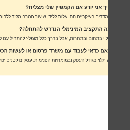
איך אני יודע אם הקמפיין שלי מצליח?
המדדים העיקריים הם: עלות לליד, שיעור המרה מליד ללקוח, ROI כללי, ועלות רכישת לקוח. אם המדדים האלה משתפרים עם הזמן – אתם בכיוון הנכ
מה התקציב המינימלי הנדרש להתחלה?
תלוי בתחום ובתחרות, אבל בדרך כלל מומלץ להתחיל עם לפחות 5,000-10,000 ש”ח לחודש כדי לקבל מספיק נתונים למדידה ואופטימיזצ
האם כדאי לעבוד עם משרד פרסום או לעשות הכל
זה תלוי בגודל העסק ובמומחיות הפנימית. עסקים קטנים יכולים להתחיל בעצמם, אבל כשהתקצי