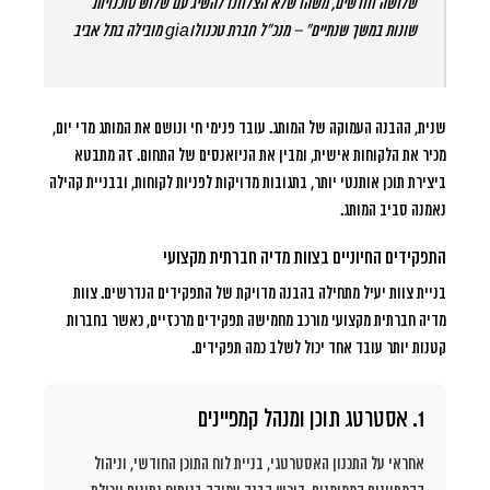
שלושה חודשים, משהו שלא הצלחנו להשיג עם שלוש סוכנויות
שונות במשך שנתיים” – מנכ”ל חברת טכנולוgia מובילה בתל אביב
שנית, ההבנה העמוקה של המותג. עובד פנימי חי ונושם את המותג מדי יום,
מכיר את הלקוחות אישית, ומבין את הניואנסים של התחום. זה מתבטא
ביצירת תוכן אותנטי יותר, בתגובות מדויקות לפניות לקוחות, ובבניית קהילה
נאמנה סביב המותג.
התפקידים החיוניים בצוות מדיה חברתית מקצועי
בניית צוות יעיל מתחילה בהבנה מדויקת של התפקידים הנדרשים. צוות
מדיה חברתית מקצועי מורכב מחמישה תפקידים מרכזיים, כאשר בחברות
קטנות יותר עובד אחד יכול לשלב כמה תפקידים.
1. אסטרטג תוכן ומנהל קמפיינים
אחראי על התכנון האסטרטגי, בניית לוח התוכן החודשי, וניהול