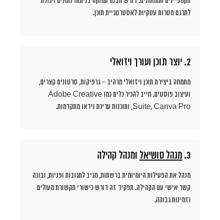
הקמפיינים הממומנים. דורש הבנה עמוקה בניתוח נתונים ויכולת
לתרגם מטרות עסקיות לאסטרטגיית תוכן.
2. יוצר תוכן ועורך ויזואלי
מתמחה ביצירת תוכן ויזואלי מרהיב – גרפיקות, סרטונים קצרים,
ועיצוב פוסטים. חייב להכיר כלים כמו Adobe Creative
Suite, Canva Pro, ותוכנות עריכת וידאו מתקדמות.
3.
מנהל סושיאל
ומנהל קהילה
מנהל את הפעילות היומיומית ברשתות, מגיב לתגובות ופניות, ובונה
קשר אישי עם הקהילה. תפקיד זה דורש כישורי תקשורת מעולים
וזמינות גבוהה.