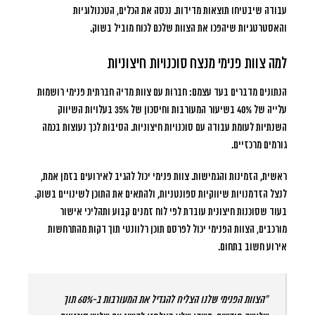
עבודה שיבטיחו תוצאות מדידות. נכסה את הכלים, הטכנולוגיות
והאסטרטגיות שיהפכו את הצוות שלכם לכוח מוביל בשוק.
למה צוות פנימי מנצח סוכנויות חיצוניות
הנתונים מדברים בעד עצמם: חברות עם צוות מדיה חברתית פנימי רושמות
עלייה של 40% בשיעור המעורבות
ו
חיסכון של 35% בעלויות השיווק
השנתיות
לעומת עבודה עם סוכנויות חיצוניות. הסיבות לכך נעוצות בכמה
גורמים מרכזיים.
ראשית, הזמינות והגמישות. צוות פנימי יכול להגיב לאירועים בזמן אמת,
לנצל הזדמנויות שיווקיות ספונטניות, ולהתאים את התוכן לשינויים בשוק.
בעוד שסוכנות חיצונית עובדת לפי לוח זמנים קבוע ותהליכי אישור
מורכבים, הצוות הפנימי יכול לפרסם תוכן רלוונטי תוך דקות מהתרחשות
אירוע חשוב בתחום.
“הצוות הפנימי שלנו הצליח להגדיל את המעורבות ב-60% תוך