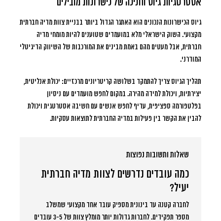
אסטרטגיות גיוס וחניכה של כישרונות מובילים
גיוס הכישרונות הנכונים הוא האתגר הגדול ביותר בבניית צוות מדיה חברתית
מקצועי. השוק הישראלי מלא במועמדים שטוענים להיות מומחי מדיה
חברתית, אבל מעטים מהם באמת מבינים את המורכבות של השיווק הדיגיטלי
המודרני.
תהליך הגיוס צריך להתמקד בשלושה קריטריונים מרכזיים: יכולת אנליטית,
יצירתיות, ויכולת למידה מהירה. במקום לחפש מועמדים עם ניסיון
בפלטפורמה ספציפית, עדיף לחפש אנשים עם חשיבה אסטרטגית ויכולת
להבין את הקשר בין פעילות במדיה החברתית לתוצאות עסקיות.
שאלות ותשובות נפוצות
כמה עובדים נדרשים לצוות מדיה חברתית
יעיל?
לחברה קטנה עד בינונית מספיק עובד אחד מקצועי שמשלב
מספר תפקידים. לחברות גדולות יותר מומלץ צוות של 3-5 עובדים