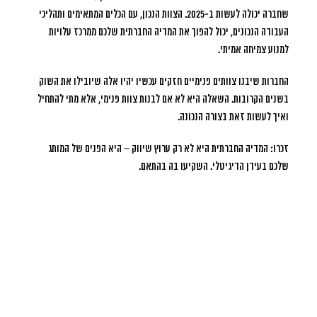
שחברה יכולה לעשות ב-2025. הצוות הנכון, עם הכלים המתאימים ותהליכי
העבודה הנכונים, יכול להפוך את המדיה החברתית שלכם ממרכז עלויות
למנוע צמיחה אמיתי.
החברות שיבנו צוותים פנימיים חזקים עכשיו יהיו אלה שיובילו את השוק
בשנים הקרובות. השאלה היא לא אם לבנות צוות פנימי, אלא מתי להתחיל
ואיך לעשות זאת בצורה הנכונה.
זכרו: המדיה החברתית היא לא רק ערוץ שיווק – היא הפנים של המותג
שלכם בעידן הדיגיטלי. השקיעו בה בהתאם.