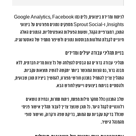
לניתוח ומדידת ביצועים, כלים כמו Google Analytics, Facebook
Insights, ו-Sprout Social מספקים נתונים מפורטים על ביצועי
התוכן, דמוגרפיית הקהל, ושעות הפעילות האופטימליות. הנתונים האלה
חיוניים לקבלת החלטות מבוססות נתונים ולשיפור מתמיד של האסטרטגיה.
בניית תהליכי עבודה יעילים ומדידים
תהליכי עבודה ברורים הם הבסיס להצלחה של כל צוות מדיה חברתית. ללא
מבנה ברור, גם הצוות המוכשר ביותר יתקשה להשיג תוצאות עקביות.
התהליך צריך להתחיל בתכנון חודשי מפורט, להמשיך ביצירת תוכן שבועית,
ולהסתיים בניתוח ביצועים וייעוץ לחודש הבא.
שלב התכנון כולל מחקר מילות מפתח, ניתוח תחרות, ובחירת נושאים
רלוונטיים לקהל היעד. כל תוכן שנוצר צריך לעבור תהליך אישור פנימי
שכולל בדיקת עקביות עם המותג, בדיקת שפה ודקדוק, ואישור סופי
מהמנהל הישיר.