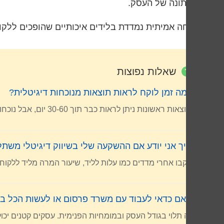
התחתונה של העסק.
הצלחה אמיתית נמדדת בלידים איכותיים שהופכים ללקוח
שאלות נפוצות
כמה זמן לוקח לראות תוצאות מנוכחות דיגיטלית?
תוצאות ראשונות ניתן לראות כבר תוך 30-60 יום, אבל נוכחות דיגיטלית חזקה נבנית על פני 6-12 חודשים. המפתח הוא עקביות ושיפור מתמיד.
איך אני יודע אם ההשקעה שלי בשיווק דיגיטלי משת
עקבו אחרי מדדים כמו עלות לליד, שיעור המרה מליד ללקוח
האם כדאי לעבוד עם משרד פרסום או לעשות הכל ב
זה תלוי בגודל העסק ובמומחיות הפנימית. עסקים קטנים יכולים להתחיל בעצמם, אבל כשהתקציב ע