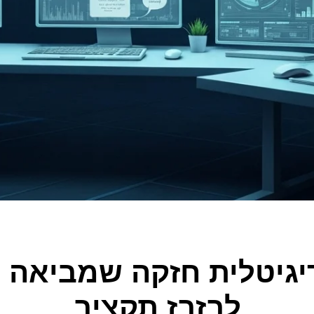
יגיטלית חזקה שמביאה ל
לבזבז תקציב