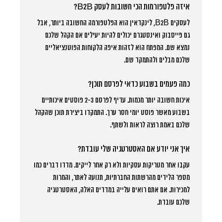
איזה פלטפורמות הכי חשובות לעסק B2B?
לעסקים B2B, לינקדאין הוא הפלטפורמה החשובה ביותר, אבל
גם פייסבוק ואינסטגרם יכולים להיות יעילים אם הקהל שלכם
נמצא שם. המפתח הוא לזהות איפה הלקוחות הפוטנציאליים
שלכם מבלים ולהתמקד שם.
כמה פעמים בשבוע כדאי לפרסם תוכן?
איכות חשובה יותר מכמות. עדיף לפרסם 2-3 פוסטים איכותיים
בשבוע מאשר פוסט יומי חסר ערך. התמקדו ביצירת תוכן שהקהל
שלכם באמת רוצה לראות ולשתף.
איך אני יודע אם האסטרטגיה שלי עובדת?
עקבו אחר מטריקות עסקיות ולא רק אחר לייקים. מדדו דברים כמו
מספר הלידים מהרשתות החברתיות, תנועה לאתר, והמרות
למכירות. אם אתם רואים עלייה במדדים האלה, האסטרטגיה
שלכם עובדת.