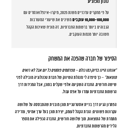
נתון מפתיע
על פי מחקרים עדכניים משנת 2025, מיקרו-אינפלואנסרים עם
10,000-100,000 עוקבים
משיגים את שיעורי המעורבות
הגבוהים ביותר ברשתות החברתיות. זה מוכיח שאיכות הקהל
חשובה יותר מכמות העוקבים.
הסיפור של חברה שהפכה את המשחק
“אנחנו היינו בדיוק כמו כולם – מפרסמים פוסטים כל יום אבל לא רואים
תוצאות”
– כך סיפרה לי מנהלת השיווק של חברת טכנולוגיה מובילה לפני
שישה חודשים. החברה השקיעה אלפי שקלים בתוכן, אבל המכירות דרך
הרשתות החברתיות עמדו על אפס עגול.
הפתרון הגיע דרך בניית אסטרטגיית תוכן מובנית שהתבססה על שלושה
עקרונות פשוטים: הכרת הקהל לעומק, יצירת תוכן בעל ערך אמיתי, ומדידה
מתמדת של התוצאות. תוך שלושה חודשים, החברה הכפילה את מספר
הלידים מהרשתות החברתיות.