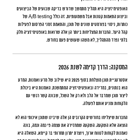
האופטימיזציה היא תהליך מתמשך שדורש בדיקה שבועית של הביצועים
וביצוע התאמות קטנות אבל משמעותיות. זה כולל A/B testing של
כותרות, ניסוי בפורמטים שונים של תוכן, והתאמת זמני הפרסום לפעילות
קהל היעד. החברות המצליחות ביותר הן אלה שרואות באופטימיזציה חלק
בלתי נפרד מהתהליך, לא משהו שעושים פעם בחודש.
המסקנה: הדרך קדימה לשנת 2026
אסטרטגיית תוכן מוצלחת בסוף 2025 היא שילוב של מדע ואמנות. המדע
הוא בנתונים, במדידה ובאופטימיזציה המתמשכת. האמנות היא ביכולת
ליצור תוכן שמדבר אל הלב ולא רק אל השכל, שבונה קשר רגשי עם
הלקוחות ומניע אותם לפעולה.
החברות שיצליחו בחודשים הקרובים הן אלה שיבינו שתוכן איכותי הוא לא
הוצאה אלא השקעה. השקעה שמחזירה את עצמה פי כמה וכמה, בונה
נאמנות לקוחות לטווח ארוך, ויוצרת יתרון תחרותי בר קיימא. השאלה היא