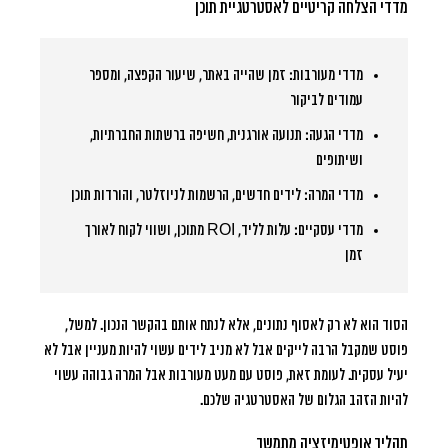
מדדי הצלחה קריטיים לאסטרטגיית תוכן
מדדי מעורבות:
זמן שהייה באתר, שיעור הקפצה, ומספר
עמודים לביקור
מדדי הגעה:
תנועה אורגנית, חשיפה ברשתות החברתיות,
ושיתופים
מדדי המרה:
לידים חדשים, הרשמות לניוזלטר, והורדות תוכן
מדדי עסקיים:
עלות לליד, ROI מתוכן, ושווי לקוח לאורך
זמן
הסוד הוא לא רק לאסוף נתונים, אלא לנתח אותם בהקשר הנכון. למשל,
פוסט שמקבל הרבה לייקים אבל לא מניב לידים עשוי להיות מעניין אבל לא
יעיל עסקית. לעומת זאת, פוסט עם מעט מעורבות אבל המרה גבוהה עשוי
להיות הזהב הגלום של האסטרטגיה שלכם.
תהליך אופטימיזציה מתמשך