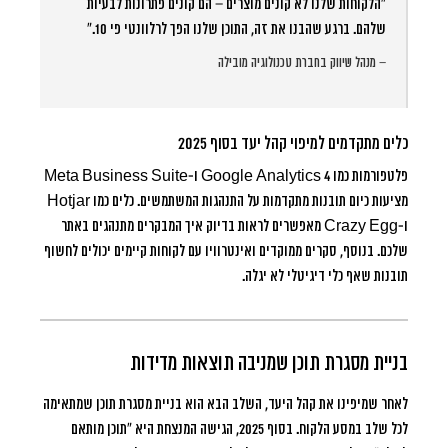
“הלקוחות שלנו לא קונים מוצרים – הם קונים פתרונות לבעיות
שלהם. ברגע שהבנו את זה, התוכן שלנו הפך לרלוונטי פי 10.”
– מנהל שיווק בחברת טכנולוגיה מובילה
כלים מתקדמים למיפוי קהל יעד בסוף 2025
פלטפורמות כמו Google Analytics 4 ו-Meta Business Suite
מציעות כיום תובנות מתקדמות על התנהגות המשתמשים. כלים כמו Hotjar
ו-Crazy Egg מאפשרים לראות בדיוק איך המבקרים מתנהגים באתר
שלכם. בנוסף, סקרים ממוקדים ואינטרוויו עם לקוחות קיימים יכולים לחשוף
תובנות שאף כלי דיגיטלי לא יגלה.
בניית מסגרת תוכן שמניבה תוצאות מדידות
לאחר שמיפינו את קהל היעד, השלב הבא הוא בניית מסגרת תוכן שמתאימה
לכל שלב במסע הלקוח. בסוף 2025, הגישה המנצחת היא “תוכן מותאם