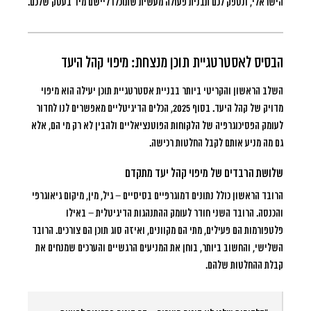
הישראלי, ונספק לכם תבנית פעולה מעשית שתוכלו ליישם מיד בעסק שלכם.
הבסיס לאסטרטגיית תוכן מנצחת: מיפוי קהל היעד
השלב הראשון והקריטי ביותר בבניית אסטרטגיית תוכן יעילה הוא מיפוי
מדויק של קהל היעד. בסוף 2025, הכלים הדיגיטליים מאפשרים לנו לחדור
לעומק הפסיכוגרפיה של הלקוחות הפוטנציאליים ולהבין לא רק מי הם, אלא
גם מה מניע אותם לקבל החלטות רכישה.
שלושת הרבדים של מיפוי קהל יעד מתקדם
הרובד הראשון כולל נתונים דמוגרפיים בסיסיים – גיל, מין, מיקום גיאוגרפי
והכנסה. הרובד השני חודר לעומק ההתנהגות הדיגיטלית – באילו
פלטפורמות הם פעילים, מתי הם מקוונים, ואיזה סוג תוכן הם צורכים. הרובד
השלישי, והחשוב ביותר, בוחן את המניעים הרגשיים והערכים שמנחים את
קבלת ההחלטות שלהם.