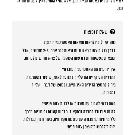
לא אם להשקיע באסטרטגיית תוכן, אלא מתי להתחיל ואיך לעשות את זה
נכון.
שאלות נפוצות
כמה זמן לוקח לראות תוצאות מאסטרטגיית תוכן?
בדרך כלל תוצאות ראשוניות נראות כבר אחרי 2-3 חודשים, אבל
תוצאות משמעותיות דורשות השקעה של 6-12 חודשים לפחות.
איך יודעים אם האסטרטגיה עובדת?
המדדים העיקריים הם עלייה בתנועה לאתר, שיפור במעורבות,
גידול במספר הלידים האיכותיים, ובסופו של דבר – עלייה
במכירות.
האם כדאי לעבוד עם סוכנות או לבנות צוות פנימי?
זה תלוי בגודל החברה ובתקציב. חברות קטנות ובינוניות בדרך
כלל מרוויחות מעבודה עם סוכנות מקצועית, בעוד חברות גדולות
יכולות להרשות לעצמן צוות פנימי.