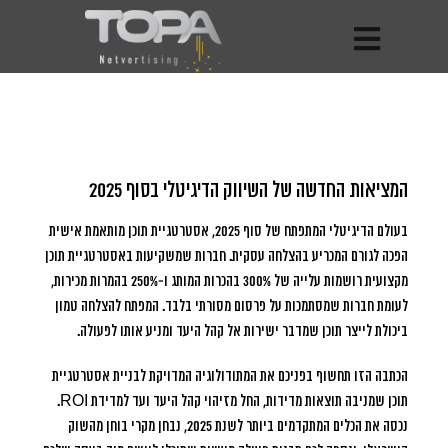
המציאות החדשה של השיווק הדיגיטלי בסוף 2025
בעולם הדיגיטלי המתפתח של סוף 2025, אסטרטגיית תוכן מותאמת אישית
הפכה לגורם המכריע בהצלחה עסקית.
חברות שמשקיעות באסטרטגיית תוכן
מקצועית רושמות עלייה של 300% בהכרות המותג ו-250% בהמרות מכירות,
לעומת חברות שמסתמכות על פרסום מסורתי בלבד. המפתח להצלחה טמון
ביכולת לייצר תוכן שמדבר ישירות אל קהל היעד ומניע אותו לפעולה.
הכתבה הזו תחשוף בפניכם את המתודולוגיה המדויקת לבניית אסטרטגיית
תוכן שמניבה תוצאות מדידות, החל מזיהוי קהל היעד ועד למדידת ROI.
נכסה את הכלים המתקדמים ביותר לשנת 2025, נבחן מקרי בוחן מהשוק