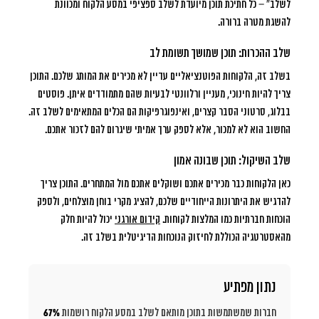
לשלב” – כל חתיכת תוכן מיועדת לשלב ספציפי במסע הלקוח ומכוונת
להשגת מטרה ברורה.
שלב ההכרות: תוכן שמושך תשומת לב
בשלב זה, הלקוחות הפוטנציאליים עדיין לא מכירים את המותג שלכם. התוכן
צריך להיות חינוכי, מעניין ורלוונטי לבעיות שהם מתמודדים איתן. פוסטים
בבלוג, סרטוני הסבר קצרים, ואינפוגרפיקות הם הכלים המתאימים לשלב זה.
החשוב הוא לא למכור, אלא לספק ערך אמיתי שיגרום להם לזכור אתכם.
שלב השיקול: תוכן שבונה אמון
כאן הלקוחות כבר מכירים אתכם ושוקלים אתכם מול המתחרים. התוכן צריך
להדגיש את היתרונות הייחודיים שלכם, להציג מקרי בוחן מוצלחים, ולספק
הוכחות חברתיות כמו המלצות לקוחות.
קידום אורגני
יכול להיות חלק
מהאסטרטגיה הכוללת לחיזוק הנוכחות הדיגיטלית בשלב זה.
נתון מפתיע
חברות שמשתמשות בתוכן מותאם לשלב במסע הלקוח רושמות
67%