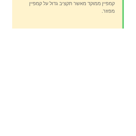
קמפיין ממוקד מאשר תקציב גדול על קמפיין
מפוזר.