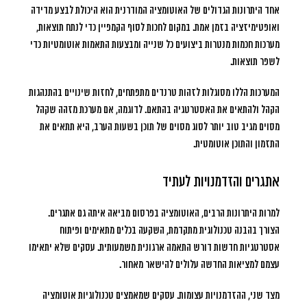
אחד היתרונות הגדולים של האוטומציה המודרנית הוא היכולת לבצע מדידה
ואופטימיזציה בזמן אמת. במקום לחכות לסוף הקמפיין כדי לנתח תוצאות,
מערכות חכמות מנטרות ביצועים כל שנייה ומבצעות התאמות אוטומטיות כדי
לשפר תוצאות.
המערכות הללו מסוגלות לזהות טרנדים מתפתחים, לחזות שינויים בהתנהגות
הקהל ולהתאים את האסטרטגיה בהתאם. לדוגמה, אם מערכת מזהה שקהל
מסוים מגיב טוב יותר לסוג מסוים של תוכן בשעות הערב, היא תתאים את
התזמון והתוכן אוטומטית.
אתגרים והזדמנויות לעתיד
למרות היתרונות הרבים, האוטומציה בפרסום מביאה איתה גם אתגרים.
הצורך בהבנה טכנולוגית מתקדמת, השקעה בכלים מתאימים ופיתוח
אסטרטגיות חדשות דורש התאמה ארגונית משמעותית. עסקים שלא יתאימו
עצמם למציאות החדשה עלולים להישאר מאחור.
מצד שני, ההזדמנויות עצומות. עסקים שמאמצים טכנולוגיות אוטומציה