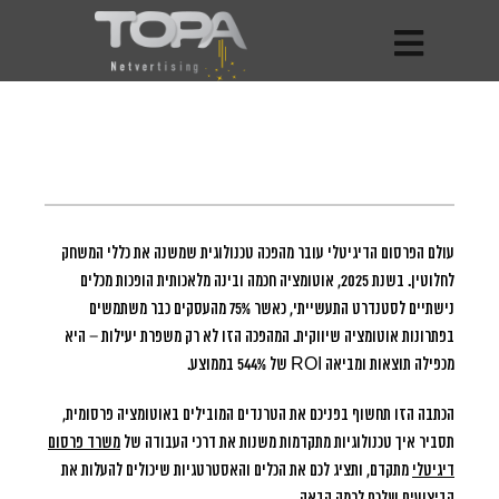
עולם הפרסום הדיגיטלי עובר מהפכה טכנולוגית שמשנה את כללי המשחק
לחלוטין.
בשנת 2025, אוטומציה חכמה ובינה מלאכותית הופכות מכלים
נישתיים לסטנדרט התעשייתי, כאשר 75% מהעסקים כבר משתמשים
בפתרונות אוטומציה שיווקית. המהפכה הזו לא רק משפרת יעילות – היא
מכפילה תוצאות ומביאה ROI של 544% בממוצע.
הכתבה הזו תחשוף בפניכם את הטרנדים המובילים באוטומציה פרסומית,
תסביר איך טכנולוגיות מתקדמות משנות את דרכי העבודה של
משרד פרסום
דיגיטלי
מתקדם, ותציג לכם את הכלים והאסטרטגיות שיכולים להעלות את
הביצועים שלכם לרמה הבאה.