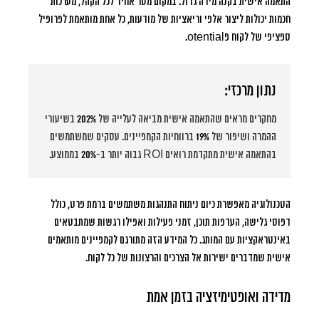
התאמה אישית בקנה מידה גדול. במקום מסר אחיד לכל הקהל, מערכות
חכמות יכולות ליצור אלפי וריאציות של מודעות, כל אחת מותאמת לפרופיל
ספציפי של לקוח פotential.
נתון מרכזי:
מחקרים מראים שהתאמה אישית מביאה לעלייה של
202%
בשיעורי
ההמרה ושיפור של
19%
ברווחיות הקמפיינים. עסקים שמשתמשים
בהתאמה אישית מתקדמת רואים ROI גבוה יותר ב-
20%
בממוצע.
הטכנולוגיה מאפשרת כיום ניתוח התנהגות משתמשים ברמת פרט, כולל
דפוסי גלישה, העדפות תוכן, זמני פעילות ואפילו רגשות שמתבטאים
באינטראקציות עם המותג. כל המידע הזה מתורגם לקמפיינים מותאמים
אישית שמדברים ישירות אל הצרכים והרצונות של כל לקוח.
מדידה ואופטימיזציה בזמן אמת