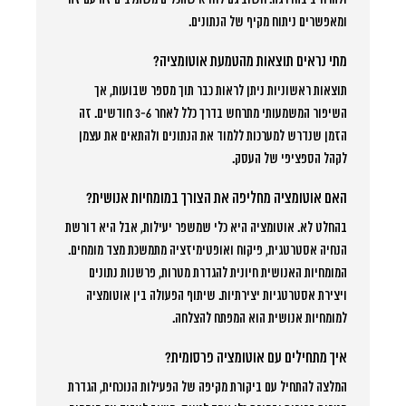
ומאפשרים ניתוח מקיף של הנתונים.
מתי נראים תוצאות מהטמעת אוטומציה?
תוצאות ראשוניות ניתן לראות כבר תוך מספר שבועות, אך
השיפור המשמעותי מתרחש בדרך כלל לאחר 3-6 חודשים. זה
הזמן שנדרש למערכות ללמוד את הנתונים ולהתאים את עצמן
לקהל הספציפי של העסק.
האם אוטומציה מחליפה את הצורך במומחיות אנושית?
בהחלט לא. אוטומציה היא כלי שמשפר יעילות, אבל היא דורשת
הנחיה אסטרטגית, פיקוח ואופטימיזציה מתמשכת מצד מומחים.
המומחיות האנושית חיונית להגדרת מטרות, פרשנות נתונים
ויצירת אסטרטגיות יצירתיות. שיתוף הפעולה בין אוטומציה
למומחיות אנושית הוא המפתח להצלחה.
איך מתחילים עם אוטומציה פרסומית?
המלצה להתחיל עם ביקורת מקיפה של הפעילות הנוכחית, הגדרת