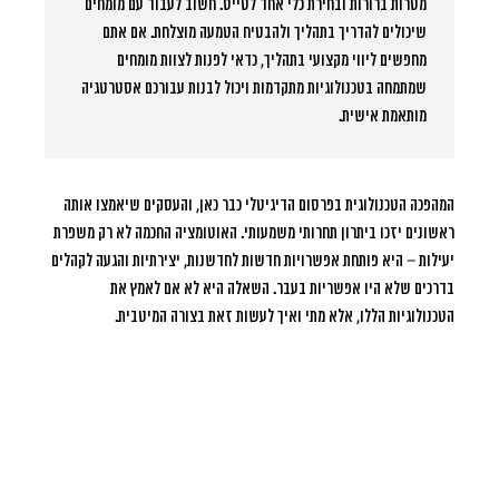
מטרות ברורות ובחירת כלי אחד לטייס. חשוב לעבוד עם מומחים
שיכולים להדריך בתהליך ולהבטיח הטמעה מוצלחת. אם אתם
מחפשים ליווי מקצועי בתהליך, כדאי לפנות לצוות מומחים
שמתמחה בטכנולוגיות מתקדמות ויכול לבנות עבורכם אסטרטגיה
מותאמת אישית.
המהפכה הטכנולוגית בפרסום הדיגיטלי כבר כאן, והעסקים שיאמצו אותה
ראשונים יזכו ביתרון תחרותי משמעותי. האוטומציה החכמה לא רק משפרת
יעילות – היא פותחת אפשרויות חדשות לחדשנות, יצירתיות והגעה לקהלים
בדרכים שלא היו אפשריות בעבר. השאלה היא לא אם לאמץ את
הטכנולוגיות הללו, אלא מתי ואיך לעשות זאת בצורה המיטבית.