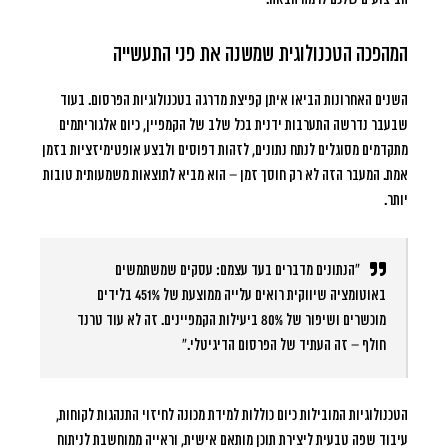
המהפכה הטכנולוגית שמשנה את פני התעשייה
השנים האחרונות הביאו איתן קפיצת מדרגה בטכנולוגיות הפרסום. בעוד
שבעבר נדרשה התערבות ידנית בכל שלב של הקמפיין, כיום אלגוריתמים
מתקדמים מסוגלים לנתח נתונים, לזהות דפוסים ולבצע אופטימיזציות בזמן
אמת. המעבר הזה לא רק חוסך זמן – הוא מביא לתוצאות משמעותית טובות
יותר.
“הנתונים מדברים בעד עצמם: עסקים שמשתמשים
באוטומציה שיווקית רואים עלייה ממוצעת של 451% בלידים
מוכשרים ושיפור של 80% ביעילות הקמפיינים. זה לא עוד טרנד
חולף – זה העתיד של הפרסום הדיגיטלי.”
הטכנולוגיות המובילות כיום כוללות למידת מכונה לחיזוי התנהגות לקוחות,
עיבוד שפה טבעית ליצירת תוכן מותאם אישית, וראייה ממוחשבת לניתוח