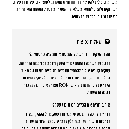
מתקדמות יכולים להשיג יתרון תחרותי משמעותי, לשפר את יעילות הפעילות
השיווקית ולהגיע לתוצאות שלא היו אפשריות בעבר. המפתח הוא בחירת
הכלים הנכונים והטמעה מקצועית.
שאלות נפוצות
מה ההשקעה הנדרשת להטמעת אוטומציה פרסומית?
ההשקעה משתנה בהתאם לגודל העסק ולרמת המורכבות הנדרשת.
עסקים קטנים יכולים להתחיל עם כלים בסיסיים בעלות של מאות
שקלים בחודש, בעוד שחברות גדולות עשויות להשקיע עשרות
אלפי שקלים. החשוב הוא שה-ROI מצדיק את ההשקעה כבר
בשנה הראשונה.
איך בוחרים את הכלים הנכונים לעסק?
הבחירה צריכה להתבסס על מטרות העסק, גודל הקהל, תקציב
הפרסום וכישורי הצוות. מומלץ להתחיל עם כלי אחד או שניים
ולהרחיב בהדרגה. חשוב גם לוודא שהכלים משתלבים זה עם זה