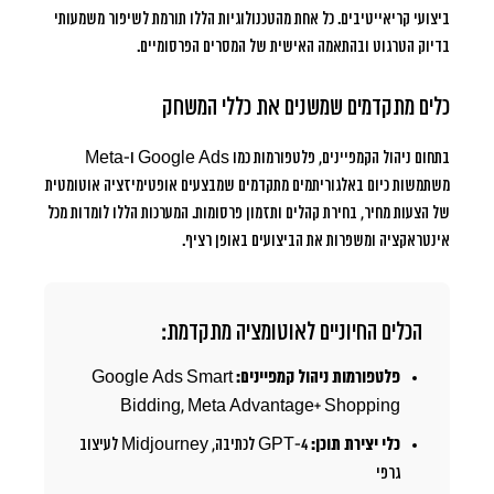
ביצועי קריאייטיבים. כל אחת מהטכנולוגיות הללו תורמת לשיפור משמעותי
בדיוק הטרגוט ובהתאמה האישית של המסרים הפרסומיים.
כלים מתקדמים שמשנים את כללי המשחק
בתחום ניהול הקמפיינים, פלטפורמות כמו Google Ads ו-Meta
משתמשות כיום באלגוריתמים מתקדמים שמבצעים אופטימיזציה אוטומטית
של הצעות מחיר, בחירת קהלים ותזמון פרסומות. המערכות הללו לומדות מכל
אינטראקציה ומשפרות את הביצועים באופן רציף.
הכלים החיוניים לאוטומציה מתקדמת:
פלטפורמות ניהול קמפיינים:
Google Ads Smart
Bidding, Meta Advantage+ Shopping
כלי יצירת תוכן:
GPT-4 לכתיבה, Midjourney לעיצוב
גרפי