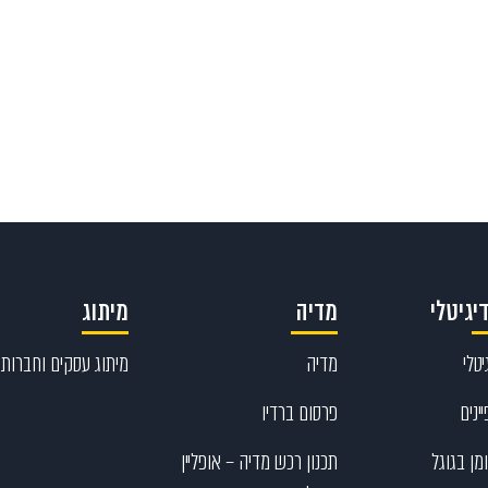
Send
077-8
יגיטלי
מדיה
מיתוג
טלי
מדיה
מיתוג עסקים וחברות
ינים
פרסום ברדיו
מן בגוגל
תכנון רכש מדיה – אופליין