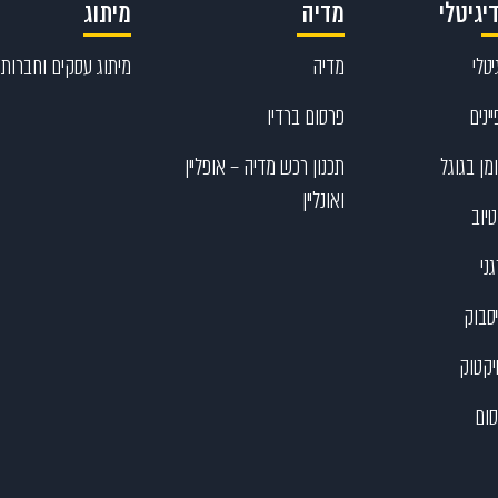
יגיטלי
מדיה
מיתוג
טלי
מדיה
מיתוג עסקים וחברות
ינים
פרסום ברדיו
מן בגוגל
תכנון רכש מדיה – אופליין
ואונליין
יוב
ני
יסבוק
יקטוק
ום