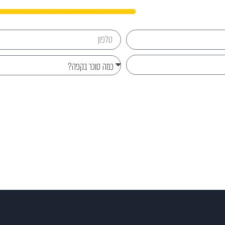
Send
077-8