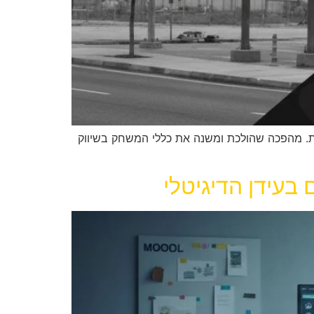
עור מעורבות 2.50% לעומת 0.50% באינסטגרם ועלויות נמוכות. מהפכה שהולכת ומשנה את כללי המשחק בשיווק
בעידן הדיגיטלי