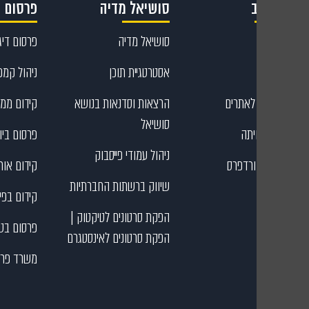
קריאייטיב
סושיאל מדיה
פרסום ד
קריאייטיב
סושיאל מדיה
פרסום דיגי
עיצוב גרפי
אסטרטגיית תוכן
ניהול קמפי
כתיבת תוכן לאתרים
הרצאות וסדנאות בנושא
קידום ממו
סושיאל
בניית דפי נחיתה
פרסום ביוט
ניהול עמודי פייסבוק
בניית אתרי וורדפרס
קידום אורג
שיווק ברשתות החברתיות
קידום בפי
הפקת סרטונים לטיקטוק |
פרסום בט
הפקת סרטונים לאינסטגרם
משרד פרס