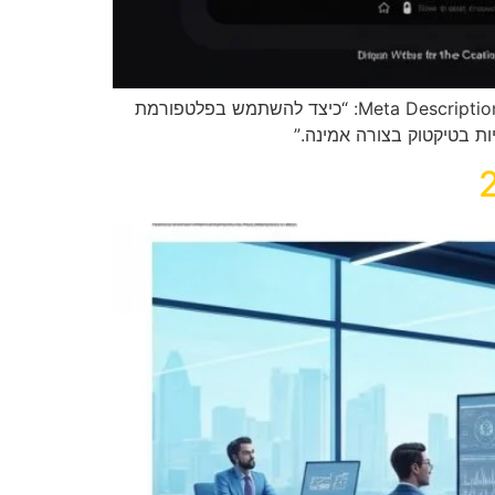
המאמר מדבר על חשיבות ואסטרטגיות שיווק בטיקטוק ואיך ניתן להפוך את הפלטפורמה הזו לכלי שיווקי נוקשה להפליא. Meta Description: “כיצד להשתמש בפלטפורמת
ות בטיקטוק בצורה אמינה.”