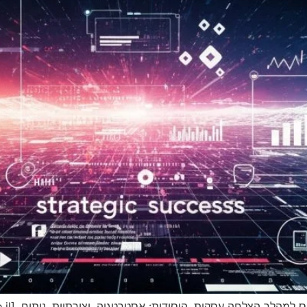
צלחה עסקית. היסודות: אסטרטגיה, יצירתיות, ניתוח. [https://topa.co.il/]