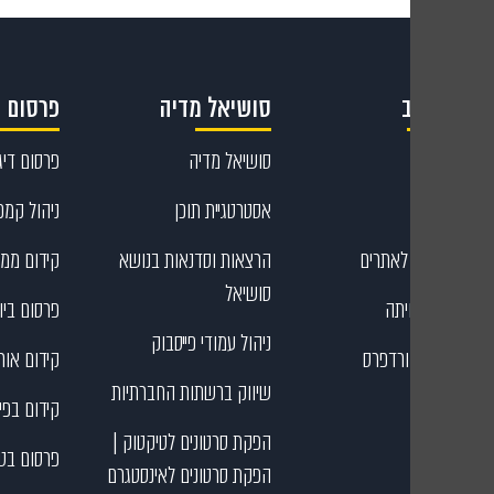
קריאייטיב
סושיאל מדיה
פרסום ד
קריאייטיב
סושיאל מדיה
פרסום דיגי
עיצוב גרפי
אסטרטגיית תוכן
ניהול קמפי
כתיבת תוכן לאתרים
הרצאות וסדנאות בנושא
קידום ממו
סושיאל
בניית דפי נחיתה
פרסום ביוט
ניהול עמודי פייסבוק
בניית אתרי וורדפרס
קידום אורג
שיווק ברשתות החברתיות
קידום בפי
הפקת סרטונים לטיקטוק |
פרסום בט
הפקת סרטונים לאינסטגרם