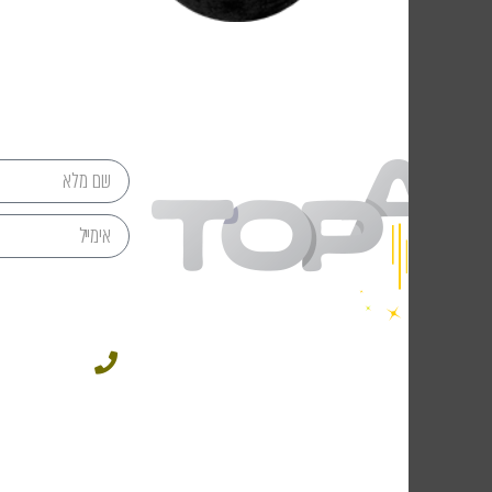
מתי 
049543