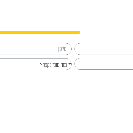
נפגשים?
Send
077-8