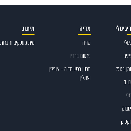
יגיטלי
מדיה
מיתוג
טלי
מדיה
מיתוג עסקים וחברות
ינים
פרסום ברדיו
מן בגוגל
תכנון רכש מדיה – אופליין
ואונליין
יוב
ני
יסבוק
יקטוק