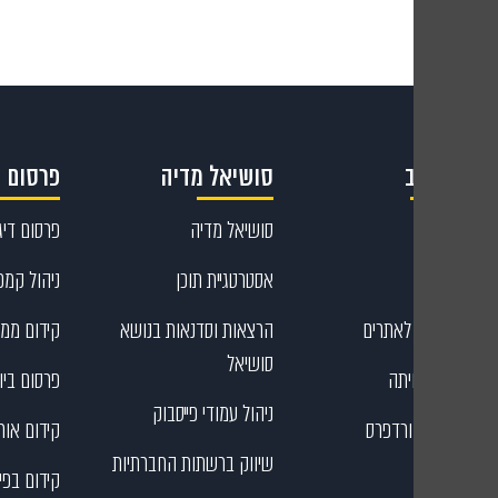
קריאייטיב
סושיאל מדיה
פרסום ד
קריאייטיב
סושיאל מדיה
פרסום דיגי
עיצוב גרפי
אסטרטגיית תוכן
ניהול קמפי
כתיבת תוכן לאתרים
הרצאות וסדנאות בנושא
קידום ממו
סושיאל
בניית דפי נחיתה
פרסום ביוט
ניהול עמודי פייסבוק
בניית אתרי וורדפרס
קידום אורג
שיווק ברשתות החברתיות
קידום בפי