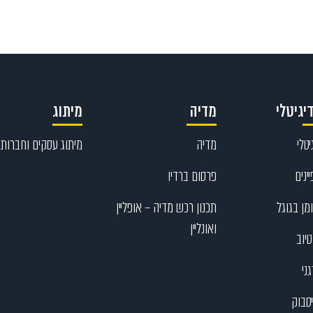
יגיטלי
מדיה
מיתוג
טלי
מדיה
מיתוג עסקים וחברות
ינים
פרסום ברדיו
מן בגוגל
תכנון רכש מדיה – אופליין
ואונליין
יוב
ני
יסבוק