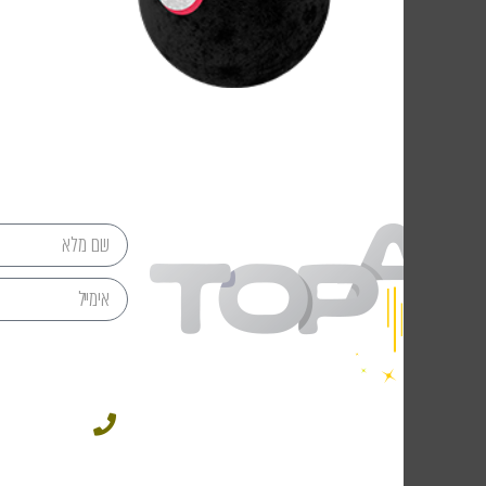
מתי 
049543