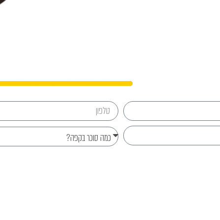
נפגשים?
Send
077-8