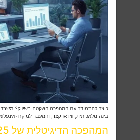
כיצד להתמודד עם המהפכה השקטה בשיווק? משרד פר
בינה מלאכותית, ווידאו קצר, והמעבר למיקרו-אינפלואנ
המהפכה הדיגיטלית של 2025: איך הבינה המלאכותית משנה את פני התעשייה