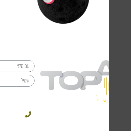
מתי 
049543