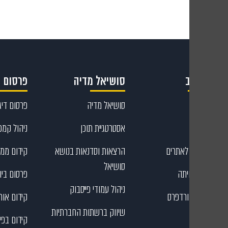
קריאייטיב
סושיאל מדיה
פרסום ד
קריאייטיב
סושיאל מדיה
פרסום דיגי
עיצוב גרפי
אסטרטגיית תוכן
ניהול קמפי
כתיבת תוכן לאתרים
הרצאות וסדנאות בנושא
קידום ממו
סושיאל
בניית דפי נחיתה
פרסום ביוט
ניהול עמודי פייסבוק
בניית אתרי וורדפרס
קידום אורג
שיווק ברשתות החברתיות
קידום בפי