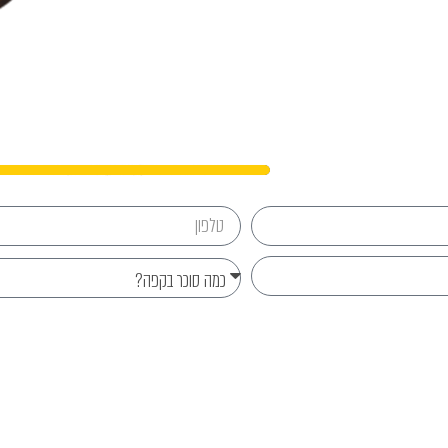
נפגשים?
Send
077-8