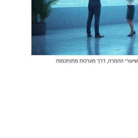
ף כיצד אוטומציה חכמה והתאמה אישית משנים את כללי המשחק בפרסום הדיגיטלי, מסייעים בגידול ROI ובשיעורי ההמרה, דרך מערכות מתוחכמות