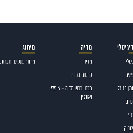
יגיטלי
מדיה
מיתוג
טלי
מדיה
מיתוג עסקים וחברות
ינים
פרסום ברדיו
מן בגוגל
תכנון רכש מדיה – אופליין
ואונליין
יוב
ני
יסבוק