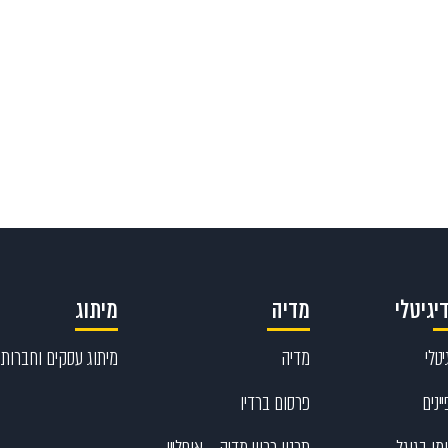
Send
077-8
יגיטלי
מדיה
מיתוג
טלי
מדיה
מיתוג עסקים וחברות
ינים
פרסום ברדיו
מן בגוגל
תכנון רכש מדיה – אופליין