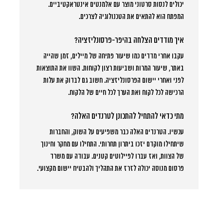
יכולים לנסות סרטוני מוצר עם אלמנטים אינטראקטיביים.
המפתח הוא להתאים את הטכנולוגיה לצרכים.
איך מודדים הצלחה בהיפר-פרסונליזציה?
עקבו אחרי מדדים כמו שיעור פתיחה של מיילים, זמן שהייה
באתר, שיעור המרות ושביעות רצון לקוחות. השוו את התוצאות
לפני ואחרי יישום הפרסונליזציה. חשוב גם לבדוק את עלות
הרכישה לכל לקוח ואת הערך לכל חיים של הלקוח.
מתי כדאי להתחיל להתכונן לטרנדים האלה?
עכשיו. הטרנדים האלה כבר משפיעים על השוק, והחברות
שיתחילו מוקדם יזכו ביתרון תחרותי. התחילו עם מחקר וחינוך
של הצוות, ואז עברו לפיילוטים קטנים. עבודה עם משרד
פרסום מנוסה יכולה לזרז את התהליך ולהבטיח יישום מקצועי.