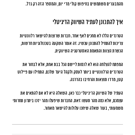
מהמבוגרים משתמשים בחיפוש קולי מדי יום
, והמספר הזה רק גדל.
איך להתכונן לעתיד השיווק הדיגיטלי
הטרנדים הללו לא מחכים לאף אחד. חברות שרוצות להישאר רלוונטיות
צריכות להתחיל להתכונן עכשיו. זה אומר השקעה בטכנולוגיות חדשות,
הכשרת הצוות והתאמת האסטרטגיה השיווקית.
המפתח להצלחה הוא לא לנסות ליישם הכל בבת אחת, אלא לבחור את
הטרנדים הרלוונטיים ביותר לעסק ולקהל היעד שלכם. התחילו עם פיילוט
קטן, מדדו תוצאות והרחיבו בהדרגה.
העתיד של השיווק הדיגיטלי כבר כאן. השאלה היא לא אם להתאים את
עצמכם, אלא כמה מהר תעשו זאת. החברות שיפעלו מהר יזכו ביתרון תחרותי
משמעותי, בעוד שאלה שיחכו עלולות להישאר מאחור.