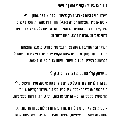
4. וידאו אינטראקטיבי ותוכן חווייתי
הצרכנים של היום לא רוצים רק לצפות – הם רוצים להשתתף. וידאו
אינטראקטיבי, מציאות רבודה (AR) וחוויות וירטואליות הופכים לכלים
שיווקיים מרכזיים. מותגים משתמשים בטכנולוגיות אלה כדי ליצור חוויות
בלתי נשכחות שמחברות רגשית עם הלקוחות.
הטרנד הזה מחייב השקעה בציוד ובכישורים חדשים, אבל התוצאות
מדברות בעד עצמן. סרטונים אינטראקטיביים מושכים פי 2 יותר תשומת לב
מסרטונים רגילים ומניבים שיעורי שיתוף גבוהים יותר ב-30%.
5. שיווק קולי ואופטימיזציה לחיפוש קולי
עם הפופולריות הגוברת של עוזרים קוליים כמו אלכסה וסירי, חיפוש קולי
הופך לחלק מרכזי מהאסטרטגיה הדיגיטלית. השאלות הקוליות שונות
מחיפושים טקסטואליים – הן יותר ארוכות, יותר שיחתיות ויותר ספציפיות.
אופטימיזציה לחיפוש קולי דורשת התמקדות במילות מפתח ארוכות, תוכן
שעונה על שאלות ספציפיות, ושיפור המהירות והנגישות של האתר.
50%