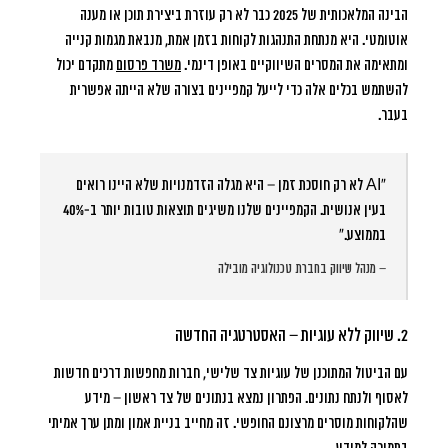
הבינה המלאכותית של 2025 כבר לא רק עוזרת ביצירת תוכן או מענה
אוטומטי. היא מנתחת התנהגות לקוחות בזמן אמת, מנבאת מגמות קנייה
ומתאימה את המסרים השיווקיים באופן דינמי.
משרד פרסום
מתקדם יכול
להשתמש בכלים אלה כדי לייעל קמפיינים בצורה שלא הייתה אפשרית
בעבר.
“AI לא רק חוסכת זמן – היא מגלה הזדמנויות שלא היינו רואים
בעין אנושית. הקמפיינים שלנו משיגים תוצאות טובות יותר ב-40%
בממוצע.”
– מנהל שיווק בחברת טכנולוגיה מובילה
2. שיווק ללא עוגיות – האסטרטגיה החדשה
עם הביטול המתוכנן של עוגיות צד שלישי, חברות מחפשות דרכים חדשות
לאסוף ולנתח נתונים. הפתרון נמצא בנתונים של צד ראשון – מידע
שהלקוחות מוסרים מרצונם החופשי. זה מחייב בניית אמון ומתן ערך אמיתי