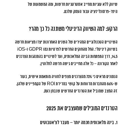
שיווק ללא עוגיות מחייב אסטרטגיות חדשות, ומה המשמעות של
היפר-פרסונליזציה עבור העסק שלכם.
הרקע: למה השיווק הדיגיטלי משתנה כל כך מהר?
השינויים הטכנולוגיים המהירים של השנים האחרונות יצרו מציאות חדשה
בשיווק דיגיטלי. החל מהחוקים החדשים לפרטיות כמו GDPR ו-iOS
14.5, דרך התפתחות הבינה המלאכותית, ועד לשינויים בהתנהגות הצרכנים
לאחר הקורונה – כל אלה מחייבים גישה חדשה לחלוטין.
הנתונים מראים כי
73% מהצרכנים מצפים לחוויה מותאמת אישית
, בעוד
ש-86% מהחברות מדווחות על קושי במדידת ROI של הקמפיינים שלהן.
זה המצב שמוביל את הטרנדים החדשים שנבחן כעת.
הטרנדים המובילים שמעצבים את 2025
1. בינה מלאכותית חכמה יותר – מעבר לצ’אטבוטים