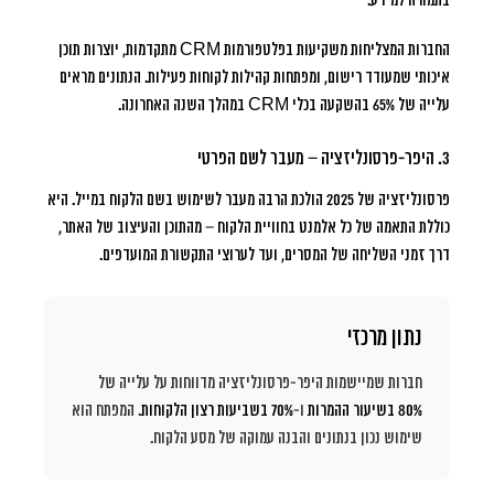
בתמורה למידע.
החברות המצליחות משקיעות בפלטפורמות CRM מתקדמות, יוצרות תוכן
איכותי שמעודד רישום, ומפתחות קהילות לקוחות פעילות.
הנתונים מראים
עלייה של 65% בהשקעה בכלי CRM
במהלך השנה האחרונה.
3. היפר-פרסונליזציה – מעבר לשם הפרטי
פרסונליזציה של 2025 הולכת הרבה מעבר לשימוש בשם הלקוח במייל. היא
כוללת התאמה של כל אלמנט בחוויית הלקוח – מהתוכן והעיצוב של האתר,
דרך זמני השליחה של המסרים, ועד לערוצי התקשורת המועדפים.
נתון מרכזי
חברות שמיישמות היפר-פרסונליזציה מדווחות על עלייה של
80% בשיעור ההמרות
ו-
70% בשביעות רצון הלקוחות
. המפתח הוא
שימוש נכון בנתונים והבנה עמוקה של מסע הלקוח.