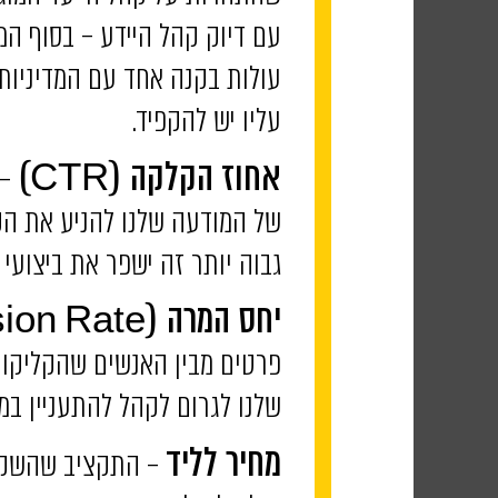
עם דיוק קהל היידע – בסוף ה
עולות בקנה אחד עם המדיניות ש
עליו יש להקפיד.
– 
אחוז הקלקה (CTR)
של המודעה שלנו להניע את הק
גבוה יותר זה ישפר את ביצועי 
יחס המרה
(Conversion Rate) –
פרטים מבין האנשים שהקליקו ע
שלנו לגרום לקהל להתעניין במו
– התקציב שהשקענו
מחיר לליד