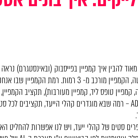
אוד להבין איך קמפיין בפייסבוק (ובאינסטגרם) נראה
כפי שניתן לראות בתרשים למטה, הקמפיין מורכב מ- 3 רמות.
 קמפיין טופס ליד, קמפיין מעורבות), תקציב הקמפיין,
הרמה השנייה זה קמת ה-ADSET – רמה שבא מוגדרים קהלי הייעד, תקציבים
פרים סטים של קהלי ייעד, ויש לנו אפשרות להחליט הא