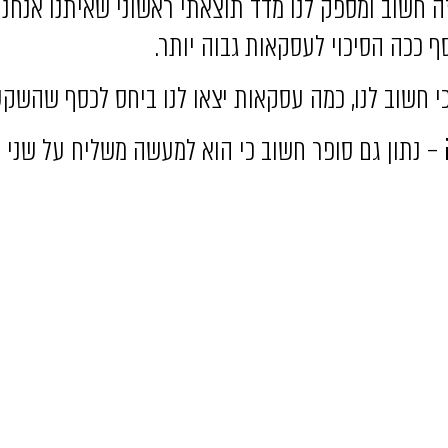
הזה חשוב ומספק לנו מדד תוצאתי ראשוני שאיתנו אנחנו 
סף ככה הסיכוי לעסקאות גבוה יותר.
י חשוב לנו, כמה עסקאות יצאו לנו ביחס לכסף שהשקענ
– נתון גם סופר חשוב כי הוא למעשה משליח על שני דב