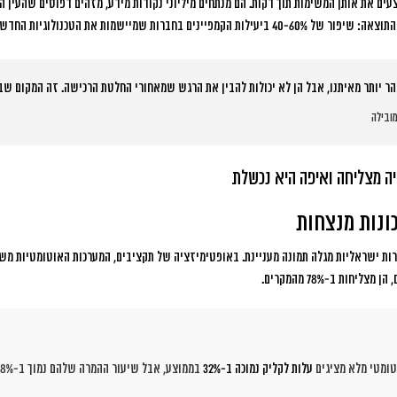
עים את אותן המשימות תוך דקות. הם מנתחים מיליוני נקודות מידע, מזהים דפוסים שהעין 
התוצאה: שיפור של 40-60% ביעילות הקמפיינים
בחברות שמיישמות את הטכנולוגיות החדשו
הר יותר מאיתנו, אבל הן לא יכולות להבין את הרגש שמאחורי החלטת הרכישה. זה המקום שבו 
ה מצליחה ואיפה היא נכשלת
נות מנצחות
חות ב-78% מהמקרים.
טומטי מלא מציגים
עלות לקליק נמוכה ב-32%