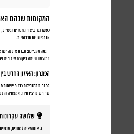
המקומות שבהם האינ
כשמדובר ביצירת מסרים רגשיים, ב
או רגישויות תרבותיות.
דוגמה מעניינת: חברת אופנה ישר
התוצאה הייתה ביקורת ציבורית וירידה של 15% במכירות
הפתרון: האיזון החדש בין 
החברות המובילות כבר מיישמות מ
שדורשים יצירתיות, אמפתיה והבנה
שלושה עקרונות 
1. אוטומציה לנתונים, אנשים לרגשות: