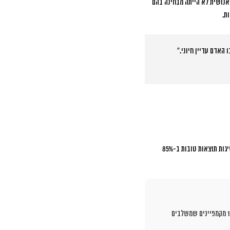
האנושית לא הייתה מבחינה בהם
ת.
האדם עדיין חיוני.”
מחקר שנערך השנה בקרב 200 חברות ישראליות מגלה תמונה מעניינת. באופטימיזציה של תקציבים, המערכות האוטומטיות משיגות תוצאות טובות ב-85%
בממוצע, אבל שיעור ההמרה שלהם נמוך ב-18% מקמפיינים שמשלבים