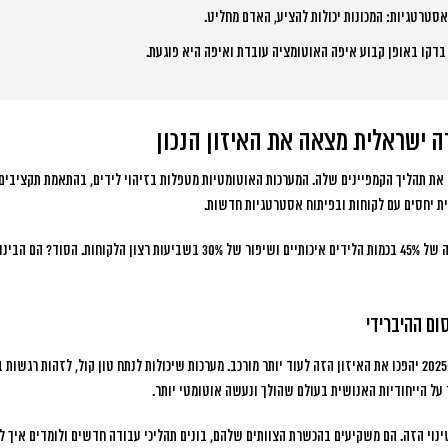
המכונות יכולות להציע, האדם מחליט.
דקו באופן קבוע איפה האוטומציה עובדת ואיפה היא פוגעת.
ה ישראלית מצאה את האיזון הנכון
ה לחלק את תהליך הקמפיינים שלה. המערכות האוטומטיות מטפלות בזיהוי לידים, בהתאמת תקציבי
ית יחסים עם לקוחות ובפיתוח אסטרטגיות חדשות.
יים ושיפור של 30% בשביעות רצון הלקוחות
. הסוד? הם הבינו
ם ההיברידי
הטכנולוגיות החדשות שמגיעות ב-2025 יהפכו את האיזון הזה לעוד יותר מורכב. מערכות שיכולות לנתח טון קול, לזהו
על הייחודיות האנושית בעולם שהולך ונעשה אוטומטי יותר.
ינוי הזה. הם משקיעים בהכשרת הצוותים שלהם, בונים תהליכי עבודה חדשים ולומדים איך ל