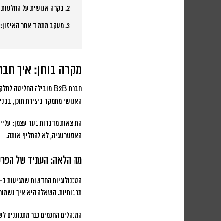
2. בקרה אנושית על החלטות אסטרטגיות:
3. מעקב מתמיד אחר האיזון:
ב
מקרה בוחן: איך חבר
חברת B2B מובילה החליט
האנושי מתמקד ביצירת תוכן, בבני
התוצאות מדברות בעד עצמן:
עלייה של 45% בכמות הלידים איכות
האסטרטגיה, לא להחליף אותה.
מה הלאה: העתיד של הפרסו
תרבותיות. השאלה היא איך נשמור 
המנהלים החכמים כבר מתכוננים לש