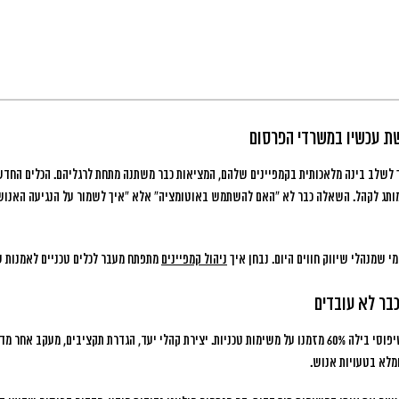
 עכשיו במשרדי הפרסום
 לשלב בינה מלאכותית בקמפיינים שלהם, המציאות כבר משתנה מתחת לרגליהם.
הכלים החדשי
מותג לקהל. השאלה כבר לא “האם להשתמש באוטומציה” אלא “איך לשמור על הנגיעה האנושי
 שמנהלי שיווק חווים היום. נבחן איך
ניהול קמפיינים
מתפתח מעבר לכלים טכניים לאמנות של
כבר לא עובדים
עד לפני שנתיים, מנהל קמפיינים טיפוסי בילה 60% מזמנו על משימות טכניות. יצירת קהלי יעד, הגדרת תקציבים
ומלא בטעויות אנוש.