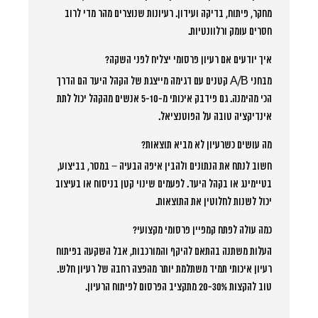
מחקר, פיתוח, בדיקה ועידון. רעיונות שנוצרים מהר מדי לרוב
חסרים עומק ורלוונטיות.
איך יודעים אם רעיון פרסומי יצליח לפני השקה?
מבחני A/B קטנים עם דגימה מייצגת של הקהל היעד הם הדרך
הכי מהימנה. גם פידבק איכותי מ-5-10 אנשים מהקהל יכול לתת
אינדיקציה טובה על הפוטנציאל.
מה עושים כשרעיון לא מביא תוצאות?
חשוב לנתח את הנתונים ולהבין איפה הבעיה – במסר, בביצוע,
בטיימינג או בקהל היעד. לפעמים שינוי קטן בניסוח או בעיצוב
יכול לשנות לחלוטין את התוצאות.
כמה עולה לפתח קמפיין פרסומי מקצועי?
העלות משתנה בהתאם להיקף והמורכבות, אבל השקעה בפיתוח
רעיון איכותי תמיד משתלמת יותר מהפצה רחבה של רעיון חלש.
טוב להקצות 20-30% מתקציב הפרסום לפיתוח הרעיון.