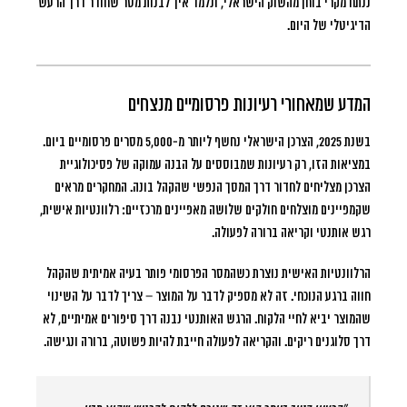
ננתח מקרי בוחן מהשוק הישראלי, ונלמד איך לבנות מסר שחודר דרך הרעש
הדיגיטלי של היום.
המדע שמאחורי רעיונות פרסומיים מנצחים
בשנת 2025, הצרכן הישראלי נחשף ליותר מ-5,000 מסרים פרסומיים ביום.
במציאות הזו, רק רעיונות שמבוססים על הבנה עמוקה של פסיכולוגיית
הצרכן מצליחים לחדור דרך המסך הנפשי שהקהל בונה. המחקרים מראים
שקמפיינים מוצלחים חולקים שלושה מאפיינים מרכזיים: רלוונטיות אישית,
רגש אותנטי וקריאה ברורה לפעולה.
הרלוונטיות האישית נוצרת כשהמסר הפרסומי פותר בעיה אמיתית שהקהל
חווה ברגע הנוכחי. זה לא מספיק לדבר על המוצר – צריך לדבר על השינוי
שהמוצר יביא לחיי הלקוח. הרגש האותנטי נבנה דרך סיפורים אמיתיים, לא
דרך סלוגנים ריקים. והקריאה לפעולה חייבת להיות פשוטה, ברורה ונגישה.