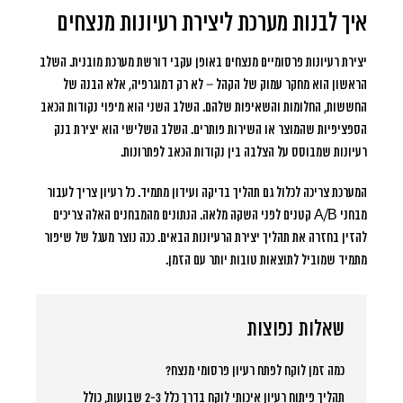
איך לבנות מערכת ליצירת רעיונות מנצחים
יצירת רעיונות פרסומיים מנצחים באופן עקבי דורשת מערכת מובנית. השלב
הראשון הוא מחקר עמוק של הקהל – לא רק דמוגרפיה, אלא הבנה של
החששות, החלומות והשאיפות שלהם. השלב השני הוא מיפוי נקודות הכאב
הספציפיות שהמוצר או השירות פותרים. השלב השלישי הוא יצירת בנק
רעיונות שמבוסס על הצלבה בין נקודות הכאב לפתרונות.
המערכת צריכה לכלול גם תהליך בדיקה ועידון מתמיד. כל רעיון צריך לעבור
מבחני A/B קטנים לפני השקה מלאה. הנתונים מהמבחנים האלה צריכים
להזין בחזרה את תהליך יצירת הרעיונות הבאים. ככה נוצר מעגל של שיפור
מתמיד שמוביל לתוצאות טובות יותר עם הזמן.
שאלות נפוצות
כמה זמן לוקח לפתח רעיון פרסומי מנצח?
תהליך פיתוח רעיון איכותי לוקח בדרך כלל 2-3 שבועות, כולל