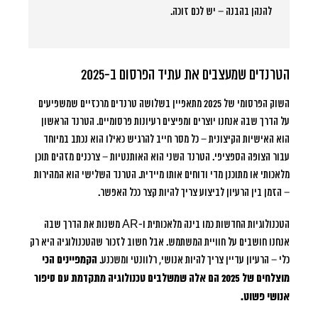
להנהן בהבנה – יש לכם זוכה.
הטרנדים שמעצבים את עתיד הפרסום ב-2025
השוק הפרסומי של 2025 מתאפיין בשלושה טרנדים מרכזיים שמשפיעים
על הדרך שבה אנחנו יוצרים ומפיצים רעיונות פרסומיים. הטרנד הראשון
הוא האישיות הקיצונית – כל מסר חייב להרגיש כאילו הוא נכתב במיוחד
עבור הצופה הספציפי. הטרנד השני הוא האותנטיות – צרכנים מזהים תוכן
מלאכותי או מתוכנן מדי ודוחים אותו מיידית. הטרנד השלישי הוא המהירות
– הזמן בין הרעיון לביצוע צריך להיות קצר ככל האפשר.
הטכנולוגיות החדשות כמו בינה מלאכותית ו-AR משנות את הדרך שבה
אנחנו חושבים על חוויית המשתמש. אבל חשוב לזכור שהטכנולוגיה היא רק
כלי – הרעיון עדיין צריך להיות אנושי, רלוונטי ומשכנע.
הקמפיינים הכי
מוצלחים של 2025 הם אלה שמשלבים טכנולוגיה מתקדמת עם סיפור
אנושי פשוט.