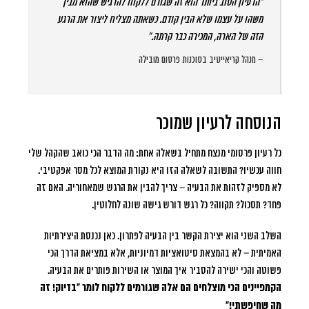
“הרעיון הטוב ביותר הוא זה שגורם ללקוח להרגיש שהוא מבין
משהו על עצמו שלא הבין קודם. כשאתה מצליח ליצור את הרגע
הזה של הארה, המכירה כבר קרתה.”
– מנהל קריאייטיב בסוכנות פרסום מובילה
הנוסחה לרעיון שמוכר
כל רעיון פרסומי מנצח מתחיל בשאלה אחת: מה הדבר הכי כואב שהקהל שלי
חווה עכשיו? התשובה לשאלה הזו היא נקודת המוצא לכל מסר אפקטיבי.
לא מספיק לזהות את הבעיה – צריך להבין את הרגש שמאחוריה. האם זה
פחד? תסכול? תקווה? כל רגש דורש גישה שונה לחלוטין.
השלב השני הוא יצירת הקשר בין הבעיה לפתרון. כאן נכנסת היצירתיות
האמיתית – לא בהמצאת סיטואציות דמיוניות, אלא במציאת הדרך הכי
פשוטה והכי ישירה להסביר איך המוצר או השירות פותרים את הבעיה.
הקמפיינים הכי מוצלחים הם אלה שגורמים ללקוח לומר “בדיוק! זה
מה שחיפשתי!”