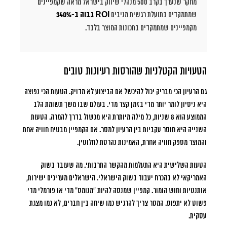
מחקר שנערך בקרב 500 מנהלי שיווק בישראל מראה שקמפיינים
שמתמקדים בתועלת רגשית מניבים
ROI גבוה ב-340%
מקמפיינים שמתמקדים בתכונות המוצר בלבד.
הטעויות הקטלניות שהורסות רעיונות טובים
גם הרעיון הכי מבריק יכול להיכשל אם הביצוע לא מדויק. הטעות הכי נפוצה
היא ניסיון לומר יותר מדי בזמן קצר מדי. בעולם שבו משך תשומת הלב
הממוצע הוא 8 שניות, כל מילה מיותרת היא מכשול בדרך להמרה. הטעות
השנייה היא חוסר עקביות בין הרעיון למסר. אם הקמפיין מבטיח חוויה אחת
והמוצר מספק חוויה אחרת, האמינות נהרסת לחלוטין.
הטעות השלישית היא התעלמות מהקשר התרבותי. מה שעובד בשוק
האמריקאי לא בהכרח יעבוד בשוק הישראלי. הישראלים מעריכים ישירות,
אותנטיות וחוש הומור. קמפיין שמנסה להיות “מנומס” מדי או פורמלי מדי
פשוט לא יתפוס. המסר צריך להרגיש כמו שיחה בין חברים, לא כמו מצגת
עסקית.