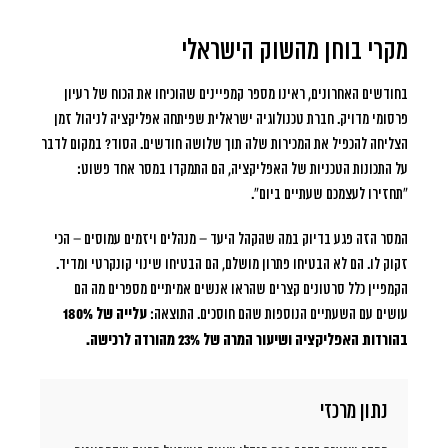
מקרי בוחן מהשוק הישראלי
בחודשים האחרונים, ראינו מספר קמפיינים שהוכיחו את הכוח של רעיון
פרסומי מדויק. חברת טכנולוגיה ישראלית שפיתחה אפליקציה לניהול זמן
הצליחה להכפיל את המכירות שלה תוך שלושה חודשים. הסוד? במקום לדבר
על התכונות הטכניות של האפליקציה, הם התמקדו במסר אחד פשוט:
“תחזירו לעצמכם שעתיים ביום”.
המסר הזה פגע בדיוק במה שהקהל היעד – מנהלים ויזמים עמוסים – הכי
זקוק לו. הם לא הבטיחו פתרון מושלם, הם הבטיחו שינוי קונקרטי ומדיד.
הקמפיין כלל סרטונים קצרים שהראו אנשים אמיתיים מספרים מה הם
עושים עם השעתיים הנוספות שהם חוסכים. התוצאה:
עלייה של 180%
בהורדות האפליקציה ושיעור המרה של 23% מהורדה לרכישה.
נתון מרכזי