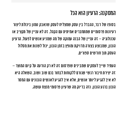
המסקנה: הרעיון הוא הכל
בסופו של דבר, ההבדל בין עסק שמצליח לעסק שנאבק טמון ביכולת ליצור
רעיונות פרסומיים שמתחברים אמיתית עם הקהל. זה לא עניין של תקציב או
טכנולוגיה – זה עניין של הבנה עמוקה של מה שמניע אנשים לפעול. הרעיון
הנכון, שמבוצע בצורה מדויקת ומופץ בזמן הנכון, יכול לשנות את מסלול
העסק תוך חודשים ספורים.
העתיד שייך לעסקים שמבינים שפרסום זה לא רק הודעה על קיום המוצר –
זה יצירת חיבור רגשי שגורם ללקוחות לבחור בכם שוב ושוב. השאלה היא
לא איך להגיע ליותר אנשים, אלא איך להגיע לאנשים הנכונים עם המסר
הנכון ברגע הנכון. וזה בדיוק מה שרעיון פרסומי מנצח עושה.