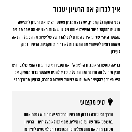
איך לבדוק אם הרעיון יעבוד
לפני השקת כל קמפיין, יש לבצע מבחן פשוט: תציגו את הרעיון לחמישה
אנשים מהקהל היעד ותשאלו אותם שלוש שאלות. ראשית: מה אתם מבינים
מהמסר הזה? שנית: איך זה גורם לכם להרגיש? שלישית: מה הפעולה הבאה
שאתם רוצים לעשות? אם התשובות לא ברורות ועקביות, הרעיון זקוק
לעידון.
בדיקה נוספת היא מבחן ה-“אמא”: אם תסבירו את הרעיון לאמא שלכם והיא
תבין מיד על מה מדובר ומה התועלת, סביר להניח שהמסר ברור מספיק. אם
היא תצטרך להקשיב פעמיים או לשאול שאלות הבהרה, הרעיון מסובך מדי.
טיפ מקצועי
הדרך הכי טובה לבדוק אם רעיון פרסומי יעבוד היא לנסח אותו
במשפט אחד של עד 10 מילים. אם אתם לא מצליחים – הרעיון
מסובך מדי. אם אתם מצליחים והמשפט גורם לאנשים לחייך או