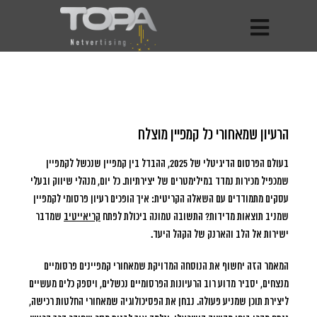
הרעיון שמאחורי כל קמפיין מוצלח
בעולם הפרסום הדיגיטלי של 2025, ההבדל בין קמפיין שנכשל לקמפיין
שמכפיל מכירות נמדד במילימטרים של יצירתיות.
כל יום, מנהלי שיווק ובעלי
עסקים מתמודדים עם השאלה הקריטית: איך הופכים רעיון פרסומי לקמפיין
שמניב תוצאות מדידות? התשובה טמונה ביכולת לפתח
קריאייטיב
שמדבר
ישירות אל הלב והארנק של הקהל היעד.
המאמר הזה יחשוף את הנוסחה המדויקת שמאחורי קמפיינים פרסומיים
מנצחים, יסביר מדוע רוב הרעיונות הפרסומיים נכשלים, ויספק כלים מעשיים
ליצירת תוכן שמניע פעולה. נבחן את הפסיכולוגיה שמאחורי החלטות רכישה,