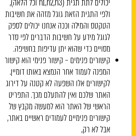
יכולים לתת תגית (h1,h2,h3 וכל הלאה),
ולפי התגית הזאת גוגל מזהה את חשיבות
הטקטס והמילה וככה אנחנו יכולים לספק
לגוגל מידע על חשיבות הדברים לפי סדר
מסויים כדי שהוא יתן עדיפות בחשיפה.
קישורים פנימים – קישור פנימי הוא קישור
המפנה לעמוד אחר הנמצא באותו דומיין.
לקישורים אלו השפעה לא קטנה על דירוג
האתר שלכם ואין להתעלם מכך. התפריט
הראשי של האתר הוא למעשה מקבץ של
קישורים פנימיים לעמודים ראשיים באתר,
אבל לא רק,