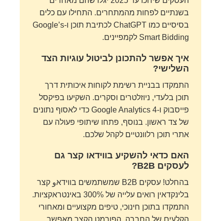
העסקים שיחכו עד 2025 יגלו שהם מאחרים
בשנתיים לפחות מהמתחרים. התחילו עם כלים
בסיסיים כמו ChatGPT לכתיבת תוכן ו-Google’s
Smart Bidding לקמפיינים.
איך אפשר להתכונן לביטול עוגיות הצד
השלישי?
התמקדו בבניית רשימת לקוחות איכותית דרך
תוכן בלעדי, ניוזלטרים וסקרים. השקיעו בפיקסל
פייסבוק ו-Google Analytics 4 כדי לאסוף נתונים
של צד ראשון. בנוסף, פתחו שיתופי פעולה עם
אתרי תוכן רלוונטיים לקהל שלכם.
האם כדאי להשקיע בווידאו קצר גם
לעסקים B2B?
בהחלט! עסקים B2B שמשתמשים בווידאو קצר
בלינקדאין רואים עלייה של 300% באינטראקציות.
התמקדו בתוכן חינוכי, טיפים מקצועיים ומאחורי
הקלעים של החברה. הפורמט הקצר מאפשר