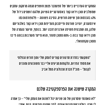
המחקרים העדכניים ביותר של ספטמבר 2025 חושפים מגמה מרתקת: עסקים
שמשלבים תוכן וידאו קצר באסטרטגיית השיווק שלהם רושמים
גידול של
67% בהכנסות תוך שישה חודשים
. הסיבה פשוטה – פלטפורמות כמו
אינסטגרם, יוטיוב שורטס ופייסבוק מעדיפות תוכן וידאו קצר באלגוריתם
שלהן, מה שמבטיח חשיפה אורגנית רחבה יותר. בנוסף, שיעור ההמרה של
תוכן וידאו קצר גבוה ב-80% מתוכן סטטי, והוא מייצר מעורבות גבוהה פי 12
מתוכן טקסטואלי.
“השקעתי בסדרת סרטונים קצרים לעסק שלי ותוך חודש הכפלתי
את מספר הפניות. הלקוחות מגיעים אליי כבר משוכנעים ומוכנים
לקנות” – מנכ”ל חברת טכנולוגיה מתל אביב
המקרה שישנה את הפרספקטיבה שלכם
“לא האמנתי שסרטון של 30 שניות יכול לשנות את העסק שלי”
– כך אמרה
לי שרה, בעלת רשת חנויות אופנה, לפני שמונה חודשים. היום, אחרי