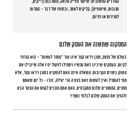
המדדים החשובים: שיעור צפייה מלאה, מעורבות (לייקים,
תגובות, שיתופים), קליקים לאתר, ובסופו של דבר – המרות
למכירות או פניות.
המסקנה שתשנה את העסק שלכם
בעולם של 2025, תוכן וידאו קצר אינו עוד “נחמד לעשות” – הוא הכרחי
לקיום. העסקים שיבינו זאת עכשיו ויתחילו לפעול יהיו אלה שיובילו את
השוק בשנים הקרובות. השאלה אינה האם להשקיע בתוכן וידאו קצר, אלא
מתי להתחיל ואיך לעשות זאת בצורה הכי יעילה. זכרו – כל יום שאתם
מחכים, המתחרים שלכם מתקדמים. האם אתם מוכנים לקחת את הצעד הבא
ולהפוך את העסק שלכם לבלתי נעצר?