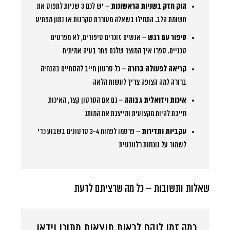
הוק חזק בשניות הראשונות
– יש לכם 3 שניות לתפוס את
תשומת הלב. התחילו בשאלה מעוררת סקרנות או נתון מפתיע
סיפור עם רגש
– אנשים זוכרים סיפורים, לא מפרטים
טכניים. ספרו איך המוצר שלכם פתר בעיה אמיתית
קריאה לפעולה ברורה
– כל סרטון חייב להסתיים בהנחיה
ברורה למה הצופה צריך לעשות הלאה
איכות ויזואלית גבוהה
– גם אם הסרטון קצר, האיכות
חייבת להיות מקצועית ומייצגת את המותג
עקביות ותדירות
– פרסמו לפחות 3-4 סרטונים בשבוע כדי
לשמור על נוכחות רלוונטית
שאלות ותשובות – כל מה שרציתם לדעת
כמה זמן לוקח לראות תוצאות מתוכן וידאו