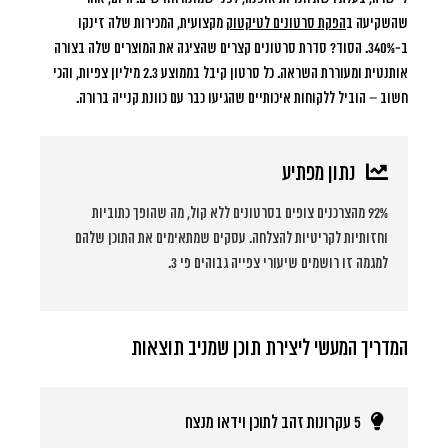
שהשקיעה ב
הפקת סרטונים לטיקטוק
מקצועית, המכירות שלה זינקו
ב-340%. הסוד? סדרת סרטונים קצרים שהציגה את המוצרים שלה בצורה
אותנטית ומעוררת השראה. כל סרטון קיבל בממוצע 2.3 מיליון צפיות, והכי
חשוב – הוביל ללקוחות איכותיים שהגיעו כבר עם כוונת קנייה ברורה.
נתון מפתיע
92% מהצרכנים צופים בסרטונים ללא קול, מה שהופך כתוביות
וחזותיות לקריטיות להצלחה. עסקים שמתאימים את התוכן שלהם
למגמה זו רושמים שיעורי צפייה גבוהים פי 3.
המדריך המעשי ליצירת תוכן שמניב תוצאות
5 עקרונות זהב לתוכן וידאו מנצח