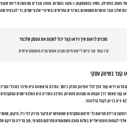
מהחודש הראשון: עלייה ממוצעת של 280% בחשיפה, 190% בהתעסקות, ו-145% בהמרות. אנחנו ע
ות שלנו עובר הכשרות מתמשכות בטרנדים החדשים ובשינויי אלגוריתמים, כדי להבטיח שהתו
מוכנים לראות איך וידאו קצר יכול לשנות את העסק שלכם?
צרו קשר עוד היום לייעוץ חינם ותכנון אסטרטגיה מותאמת אישית
ו קצר בשיווק עסקי
או קצר
מאשר דרך טקסט או תמונות סטטיות. הסיבה השנייה היא האלגוריתמים המתקדמים שמ
 יגיע בדיוק לקהל הרלוונטי.
נסטגרם רילס מציעות כלי פרסום מתקדמים שמאפשרים מיקוד מדויק לפי גיל, מיקום, תחומי ע
אלפי לקוחות פוטנציאליים בעלות נמוכה משמעותית מפרסום מסורתי, תוך מדידה מדויקת של