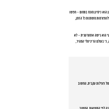
 הוא ניסיון מוכח בתחום – חפשו
לטפורמות משתנות כל הזמן,
עי הוא גישה אסטרטגית – לא
כי בעולם הדיגיטלי המהיר,
 אחרי 2-3 שבועות, אבל תוצאות משמעותיות מתחילות להופיע אחרי 6-8 שבועות של פעילות עקבית. החשוב
של 3,000-5,000 שקל לחודש ולהגדיל בהדרגה לפי התוצאות. החשוב