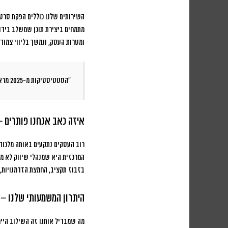
השירותים שלנו כוללים הפקת סרטונ
מתמחים ביצירת תוכן שמשלב בידור
ומטרות העסק, ונמשך בליווי צמו
“הסטטיסטיקות מ-2025 מראות שעסקים שמשקיעים בוידאו קצר רואים עלייה של 340% בהכרות המותג ו-156% בהמרות מכירות תוך 6 חודשים בלבד.”
איזה כאב אנחנו פותרים –
רוב העסקים נתקעים באותה מלכוד
המרכזית היא שמנהלי שיווק לא מ
בזבוז תקציב, החמצת הזדמנויות, 
היתרון המשמעותי שלנו – 
מה שמבדיל אותנו זה השילוב הייחו