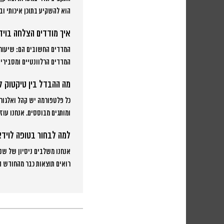
הוא להשקיע בתוכן איכותי ובק
איך מודדים הצלחה בויד
המדדים החשובים הם: שיעור צ
המדדים הרלוונטיים ומסבירי
מה ההבדל בין טיקטוק ל
כל פלטפורמה יש קהל ואלגורי
ומותגים מבוססים. אנחנו עו
למה לבחור בטופה לוידא
אנחנו משלבים ניסיון של שני
רואים תוצאות כבר מהחודש הר