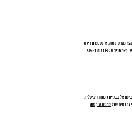
צר כמו טיקטוק, אינסטגרם רילס
ויוטיוב שורטס הפכו לכלי השיווק החזק והמשתלם ביותר עבור עסקים שיודעים לנצל אותן נכון. המחקרים מ-2025 מראים שוידאו קצר מניב ROI גבוה ב-87%
בישראל בבניית נוכחות דיגיטלית
די להבטיח שכל
סרטון טיקטוק