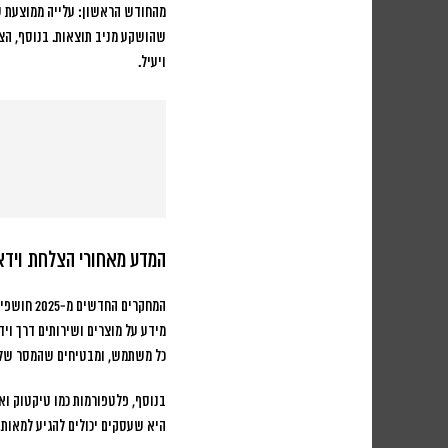
שהושקע מניב תוצאות. בנוסף, הצו
ויעיל.
המדע מאחורי הצלחת וידא
המחקרים החדשים מ-2025 חושפים מדוע וידאו קצר הפך לכלי השיווק החזק ביותר. הסיבה הראשונה היא שינוי בהרגלי הצריכה:
מידע על מוצרים ושירותים דרך ויד
כל משתמש, ומבטיחים שהמסר שלכם
בנוסף, פלטפורמות כמו טיקטוק ואי
היא שעסקים יכולים להגיע למאות 