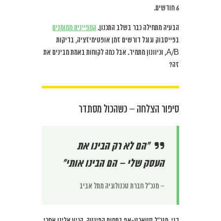
6 חודשים.
הבעיה מתחילה כבר בשלב התכנון.
קמפיינים ממומנים
בפייסבוק וגוגל דורשים זמן אופטימיזציה, בדיקות
A/B, וכיוונון מתמיד. אבל כמה לקוחות באמת מבינים את
זה?
סיפור הצלחה – כשהכול מסתדר
“הם לא רק הבינו את
העסק שלי – הם הבינו אותי”
– מנכ”ל חברת טכנולוגיה מתל אביב
דני, מנכ”ל סטארט-אפ בתחום הפינטק, הגיע אלינו אחרי