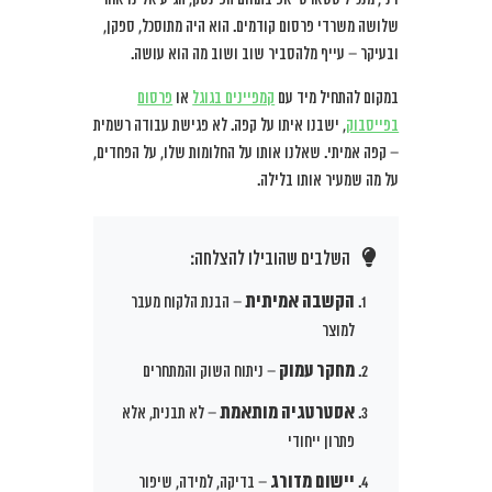
שלושה משרדי פרסום קודמים. הוא היה מתוסכל, ספקן,
ובעיקר – עייף מלהסביר שוב ושוב מה הוא עושה.
במקום להתחיל מיד עם
קמפיינים בגוגל
או
פרסום
בפייסבוק
, ישבנו איתו על קפה. לא פגישת עבודה רשמית
– קפה אמיתי. שאלנו אותו על החלומות שלו, על הפחדים,
על מה שמעיר אותו בלילה.
השלבים שהובילו להצלחה:
הקשבה אמיתית
– הבנת הלקוח מעבר
למוצר
מחקר עמוק
– ניתוח השוק והמתחרים
אסטרטגיה מותאמת
– לא תבנית, אלא
פתרון ייחודי
יישום מדורג
– בדיקה, למידה, שיפור