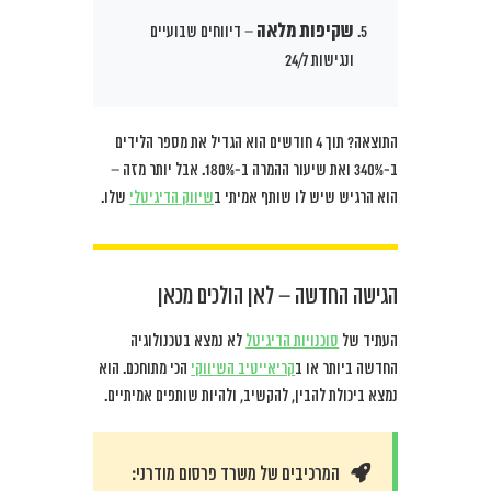
שקיפות מלאה
– דיווחים שבועיים
ונגישות 24/7
התוצאה? תוך 4 חודשים הוא הגדיל את מספר הלידים
ב-340% ואת שיעור ההמרה ב-180%. אבל יותר מזה –
הוא הרגיש שיש לו שותף אמיתי ב
שיווק הדיגיטלי
שלו.
הגישה החדשה – לאן הולכים מכאן
העתיד של
סוכנויות הדיגיטל
לא נמצא בטכנולוגיה
החדשה ביותר או ב
קריאייטיב השיווקי
הכי מתוחכם. הוא
נמצא ביכולת להבין, להקשיב, ולהיות שותפים אמיתיים.
המרכיבים של משרד פרסום מודרני: