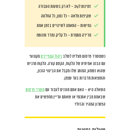
זמינות 24/7 – לא רק בשעות העבודה
שקיפות מלאה – כל נתון, כל החלטה
גמישות – התאמה לשינויים בזמן אמת
מדידה מתמדת – כל קליק נמדד ומנותח
כשמשרד פרסום מצליח לשלב
ניהול קמפיינים
מקצועי
עם הבנה אמיתית של הלקוח, הקסם קורה. הלקוח מרגיש
שהוא נשמע, המותג שלו מקבל את הביטוי הנכון,
והתוצאות מדברות בעד עצמן.
השאלה היא – האם אתם מוכנים לעבוד עם
משרד פרסום
שבאמת מבין אתכם? או שאתם עדיין מחפשים את
הפתרון המהיר והזול?