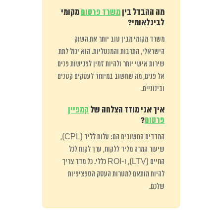
מה ההבדל בין
משרד פרסום
מקומי
לבינלאומי?
משרד מקומי מבין טוב יותר את השוק
הישראלי, התרבות והמנטליות. הוא יכול לתת
שירות אישי יותר ולהיות זמין לפגישות פנים
אל פנים, מה שחשוב במיוחד לעסקים קטנים
ובינוניים.
איך אני מודד הצלחה של
קמפיין
פרסום
?
המדדים החשובים הם: עלות לליד (CPL),
שיעור המרה מליד ללקוח, ערך לקוח לכל
החיים (LTV), ו-ROI כללי. כל מדד צריך
להיות מותאם למטרות העסק הספציפיות
שלכם.