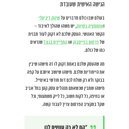
הגישה האישית שעובדת
בעולם שבו כולם מדברים על
שיווק דיגיטלי
ו
אוטומציה בשיווק
, יש משהו שהולך לאיבוד –
הקשר האנושי. העסק שלכם לא זקוק לעוד תבנית
של
פרסום בפייסבוק
או
קמפיינים בגוגל
שנראים
כמו של כולם.
מה שהעסק שלכם באמת זקוק לו זה מישהו שיבין
את הייחודיות שלכם. מישהו שיושב איתכם על קפה
בבוקר ולא רק שולח לכם דוח חודשי באימייל.
מישהו שמבין שכשאתם מנהלים עסק קטן בתל אביב
או בחיפה, כל לקוח חשוב, כל לייק משמעותי, וכל
שקל בתקציב הפרסום צריך לעבוד קשה.
“הם לא רק עושים לנו