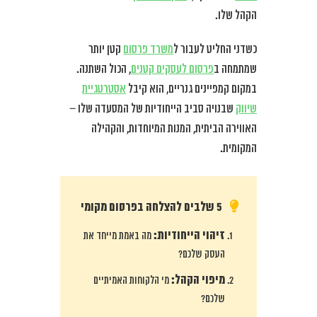
הקהל שלו.
כשדני החליט לעבור ל
משרד פרסום
קטן יותר
שמתמחה ב
פרסום לעסקים קטנים
, הכול השתנה.
במקום קמפיינים גנריים, הוא קיבל
אסטרטגיית
שיווק
שבנויה סביב הייחודיות של המסעדה שלו –
האווירה הביתית, המנות המיוחדות, והקהילה
המקומית.
5 שלבים להצלחה בפרסום מקומי
זיהוי הייחודיות:
מה באמת מייחד את
העסק שלכם?
מיפוי הקהל:
מי הלקוחות האמיתיים
שלכם?